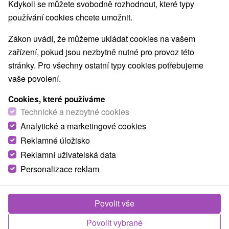
Kdykoli se můžete svobodně rozhodnout, které typy
Slovensku.
používání cookies chcete umožnit.
Zákon uvádí, že můžeme ukládat cookies na vašem
Nejčastější otázky o pobytu
zařízení, pokud jsou nezbytně nutné pro provoz této
stránky. Pro všechny ostatní typy cookies potřebujeme
Uvedené vzdálenosti jsou měřeny vzdušnou čarou,
vaše povolení.
skutečná délka cesty může být jiná.
Cookies, které používáme
Technické a nezbytné cookies
které atrakce se nacházejí v
Analytické a marketingové cookies
blízkosti?
Reklamné úložisko
Reklamní uživatelská data
Vyberte si kategorii, která vás zaujímá
Personalizace reklam
Jaskyne
Atrakce s dětmi
Turistické atrakcie
Planetária a observatória
Bobové dráhy
Lanové dráhy
Adrenalinové atrakcie
Šport
Detské centrá a mestečká
Povolit vše
Múzeá a galérie
Laserarény a paintball
Vyhliadkové veže a chodníky
Povolit vybrané
ZOO a zvieracie farmy
Escaperoom
Aquaparky, kúpaliská