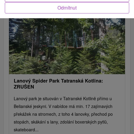
Zobrazit více
Hrady, zámky, zrúcaniny
Skanzeny
Botanické záhrady
Odmítnut
Mestské a zámocké parky
Vyhliadkové lety a plavby
Štíty
Jazerá, plesá, vodné nádrže
Technické pamiatky
Pamätníky
Vodopády
Drevené kostolíky
Pramene
Jazda na koni
Túry a turistické chodníky
Kaštiele
Horské chaty
Divadlá
Sakrálne miesta
Plte, rafting, splavy
Architektonické stavby
Lyžiarske strediská
Golfové ihriská
Motokárové dráhy
Amfiteátre a kiná v prírode
Vínne cesty
Cyklotrasy
Lanový Spider Park Tatranská Kotlina:
ZRUŠEN
Lanový park je situován v Tatranské Kotlině přímo u
Belianské jeskyni. V nabídce má min. 17 zajímavých
překážek na stromech, z toho 4 lanovky, přechod po
stopách, skákání s lany, zdolání boxerských pytlů,
skateboard...