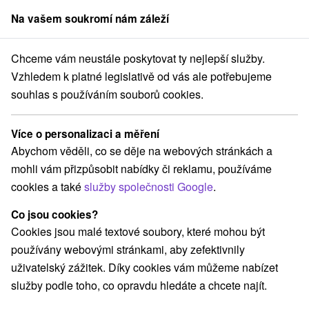
Na vašem soukromí nám záleží
člen skupiny
Sorger
Chceme vám neustále poskytovat ty nejlepší služby.
Vzhledem k platné legislativě od vás ale potřebujeme
Léčebný pobyt Zdravé dýchání
souhlas s používáním souborů cookies.
Platnost pobytu vypršela! Vyberte si níže z aktuálních nabídek.
Lázně Tatranská Kotlina
Vysoké Tatry
Více o personalizaci a měření
Abychom věděli, co se děje na webových stránkách a
mohli vám přizpůsobit nabídky či reklamu, používáme
Vybrat termín
cookies a také
služby společnosti Google
.
Ľutujeme, ale na stránke sa
Co jsou cookies?
Cookies jsou malé textové soubory, které mohou být
vyskytla chyba
používány webovými stránkami, aby zefektivnily
Skúste výber z nasledovných možností:
uživatelský zážitek. Díky cookies vám můžeme nabízet
Pokračovať na úvode
služby podle toho, co opravdu hledáte a chcete najít.
Pokračovať na akciové pobyty
Pokračovať na najväčší výber hotelov na