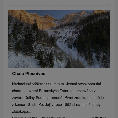
Chata Plesnivec
Nadmořská výška: 1290 m.n.m. Jediná vysokohorská
chata na území Belianských Tater se nachází se v
závěru Doliny Sedmi pramenů. První zmínka o chatě je
z konce 18. st., Později v roce 1892 si na místě chaty
zlatokopa...
Prešovský kraj -
Vysoké Tatry
3.25 Km