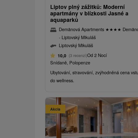
Liptov plný zážitků: Moderní
apartmány v blízkosti Jasné a
aquaparků
Demänová Apartments
★
★
★
★
Demän
- Liptovský Mikuláš
Liptovský Mikuláš
Od 2 Nocí
10,0
(3 recenzí)
Snídaně, Polopenze
Ubytování, stravování, zvýhodněná cena vst
do wellness.
Akcia