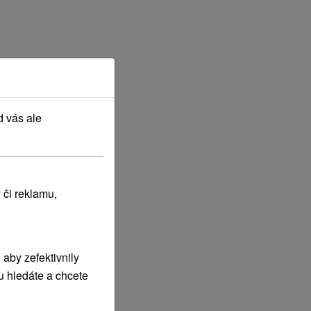
d vás ale
 či reklamu,
aby zefektivnily
u hledáte a chcete