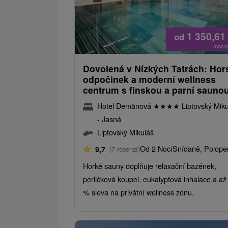
1 350,61
od
/noc/
Dovolená v Nízkých Tatrách: Hor
odpočinek a moderní wellness
centrum s finskou a parní sauno
Hotel Demänová
★
★
★
★
Liptovský Miku
- Jasná
Liptovský Mikuláš
Od 2 Nocí
Snídaně, Polope
9,7
(7 recenzí)
Horké sauny doplňuje relaxační bazének,
perličková koupel, eukalyptová inhalace a až
% sleva na privátní wellness zónu.