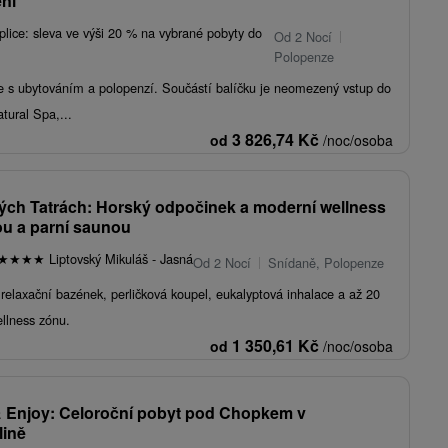
ní
lice: sleva ve výši 20 % na vybrané pobyty do
Od 2 Nocí
Polopenze
e s ubytováním a polopenzí. Součástí balíčku je neomezený vstup do
tural Spa,...
3 826,74
Kč
od
/noc/osoba
ých Tatrách: Horský odpočinek a moderní wellness
ou a parní saunou
★
★
★
★
Liptovský Mikuláš - Jasná
Od 2 Nocí
Snídaně, Polopenze
relaxační bazének, perličková koupel, eukalyptová inhalace a až 20
ellness zónu.
1 350,61
Kč
od
/noc/osoba
& Enjoy: Celoroční pobyt pod Chopkem v
ině