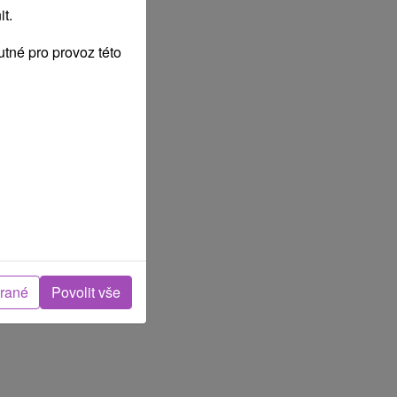
t.
tné pro provoz této
brané
Povolit vše