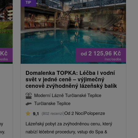
TIP
Kč
2 125,96
Kč
od
osoba
/noc/osoba
Domalenka TOPKA: Léčba i vodní
svět v jedné ceně – výjimečný
cenově zvýhodněný lázeňský balík
Moderní Lázně Turčianské Teplice
Turčianske Teplice
Od 2 Nocí
Polopenze
9,1
(802 recenzí)
ny
Lázeňský pobyt za zvýhodněnou cenu, který
vy.
nabízí léčebné procedury, vstup do Spa &