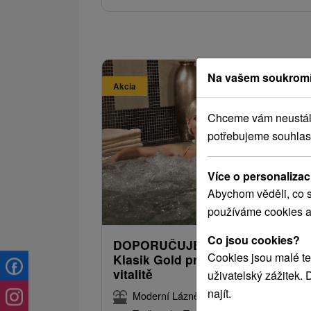
Na vašem soukromí
Akcia
Chceme vám neustále 
potřebujeme souhlas
Sleva 
Více o personalizac
4 402,
od
Abychom věděli, co s
3 651,66
od
používáme cookies a
/noc/
Co jsou cookies?
DOPORUČUJEME Zdraví na dosa
Cookies jsou malé te
Klasik Gold program a 21 kroků 
vitalitě
uživatelský zážitek.
najít.
Moderní Lázně Turčianské Teplice