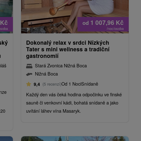
Kč
1 007,96
Kč
od
osoba
/noc/osoba
ský
Dokonalý relax v srdci Nízkých
Tater s mini wellness a tradiční
u
gastronomií
láš
Stará Zvonica Nižná Boca
Nižná Boca
Od 1 Noci
Snídaně
9,4
(5 recenzí)
nze
Každý den vás čeká hodina odpočinku ve finské
sauně či venkovní kádi, bohatá snídaně a jako
 20
uvítání láhev vína Masaryk.