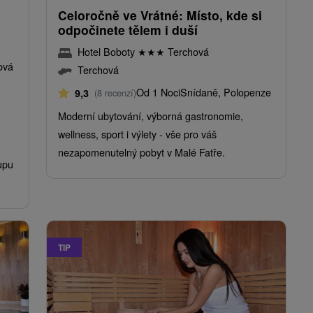
Celoročně ve Vrátné: Místo, kde si
odpočinete tělem i duší
Hotel Boboty
★
★
★
Terchová
ová
Terchová
Od 1 Noci
Snídaně, Polopenze
9,3
(8 recenzí)
Moderní ubytování, výborná gastronomie,
wellness, sport i výlety - vše pro váš
nezapomenutelný pobyt v Malé Fatře.
upu
TIP