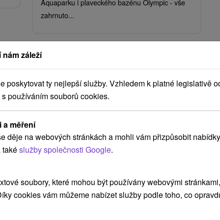
Aquaparku i plaveckého bazénu Olympic - vše
zahrnuto...
 nám záleží
poskytovat ty nejlepší služby. Vzhledem k platné legislativě o
 s používáním souborů cookies.
17 %
i a měření
00
Kč
e děje na webových stránkách a mohli vám přizpůsobit nabídky
Kč
2 025,92
Kč
od
 také
služby společnosti Google
.
osoba
/noc/osoba
h:
Zdraví a odpočinek pro seniory v
xtové soubory, které mohou být používány webovými stránkami, 
k
srdci Turca s maximem benefitů za
výhodnou cenu
 Díky cookies vám můžeme nabízet služby podle toho, co opravd
Moderní Lázně Turčianské Teplice