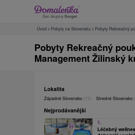
člen skupiny
Sorger
Úvod
Pobyty na Slovensku
Pobyty Rekreačný po
Pobyty Rekreačný pouka
Management Žilinský k
Lokalita
Západné Slovensko
(73)
Stredné Slovensko
Nejprodávanější
1.
Léčebný wellne