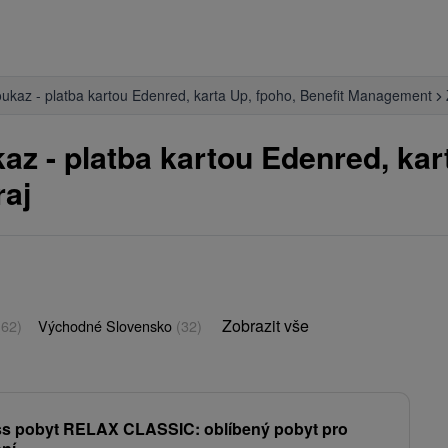
ukaz - platba kartou Edenred, karta Up, fpoho, Benefit Management
z - platba kartou Edenred, kart
raj
Zobrazit vše
(62)
Východné Slovensko
(32)
ss pobyt RELAX CLASSIC: oblíbený pobyt pro