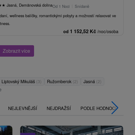
★
★
Jasná, Demänovská dolina
Od 1 Noci
Snídaně
daní, wellness balíčky, romantickými pobyty a možností relaxovat ve
itness.
1 152,52
Kč
od
/noc/osoba
Zobrazit více
Liptovský Mikuláš
(3)
Ružomberok
(2)
Jasná
(2)
e
NEJLEVNĚJŠÍ
NEJDRAŽŠÍ
PODLE HODNOCENÍ