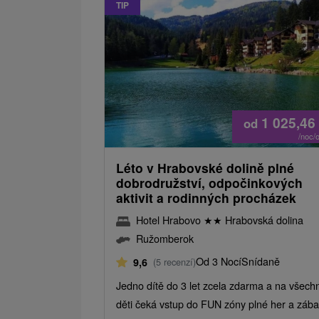
TIP
1 025,46
od
/noc/
Léto v Hrabovské dolině plné
dobrodružství, odpočinkových
aktivit a rodinných procházek
Hotel Hrabovo
★
★
Hrabovská dolina
Ružomberok
Od 3 Nocí
Snídaně
9,6
(5 recenzí)
Jedno dítě do 3 let zcela zdarma a na všech
děti čeká vstup do FUN zóny plné her a zába