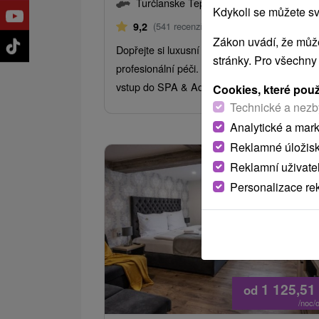
Turčianske Teplice
Kdykoli se můžete sv
Od 7 Nocí
Plná Penze
9,2
(541 recenzí)
Zákon uvádí, že může
Dopřejte si luxusní VIP zážitek a svému zdra
stránky. Pro všechny
profesionální péči. Procedury šité na míru a
vstup do SPA & Aquaparku.
Cookies, které pou
Technické a nezb
Analytické a mar
Reklamné úložis
Reklamní uživate
Personalizace re
1 125,51
od
/noc/