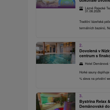
dokonalé uvolně
Lázně Rajecké Tep
31.08.2026
Tradiční lázeňská péč
termálních bazénů, Na
2.
Dovolená v Nízk
centrum s finsk
Hotel Demänová
Horké sauny doplňuje 
% sleva na privátní w
3.
Bystrina Relax 
Demänovské dol