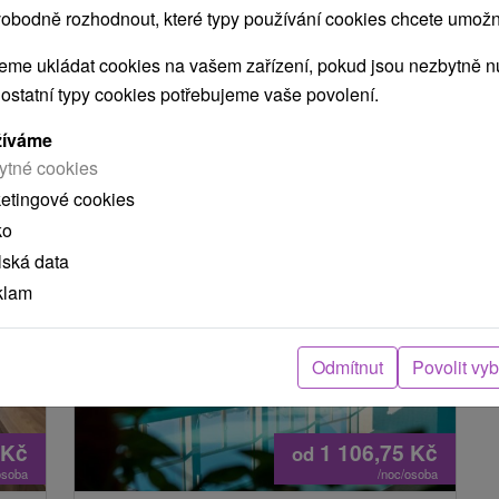
Turčianske Teplice
obodně rozhodnout, které typy používání cookies chcete umožni
Od 5 Nocí
Polopenze
9,1
(802 recenzí)
me ukládat cookies na vašem zařízení, pokud jsou nezbytně nu
ví
Balíček nabízí vstupní lékařskou prohlídku, 8
 ostatní typy cookies potřebujeme vaše povolení.
procedur včetně oxygenoterapie a volný vstup
do bazénu Olympic, fitness či SPA &
žíváme
AQUAPARKu.
ytné cookies
ketingové cookies
ko
lská data
TIP
klam
Odmítnut
Povolit vy
Kč
1 106,75
Kč
od
osoba
/noc/osoba