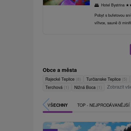
Hotel Bystrina
★
Pobyt s bufetovou sní
vířivce, sauně či minif
Obce a města
Rajecké Teplice
(8)
Turčianske Teplice
(5)
Zobrazit vš
Terchová
(1)
Nižná Boca
(1)
TOP - NEJPRODÁVANĚJŠÍ
VŠECHNY