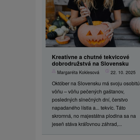
Kreatívne a chutné tekvicové
dobrodružstvá na Slovensku
Margaréta Koklesová
22. 10. 2025
Október na Slovensku má svoju osobitú
vôňu – vôňu pečených gaštanov,
posledných slnečných dní, čerstvo
napadaného lístia a... tekvíc. Táto
skromná, no majestátna plodina sa na
jeseň stáva kráľovnou záhrad,...