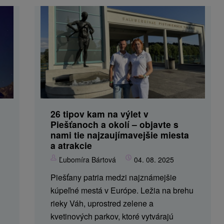
26 tipov kam na výlet v
Piešťanoch a okolí – objavte s
nami tie najzaujímavejšie miesta
a atrakcie
Ľubomíra Bártová
04. 08. 2025
Piešťany patria medzi najznámejšie
kúpeľné mestá v Európe. Ležia na brehu
rieky Váh, uprostred zelene a
kvetinových parkov, ktoré vytvárajú