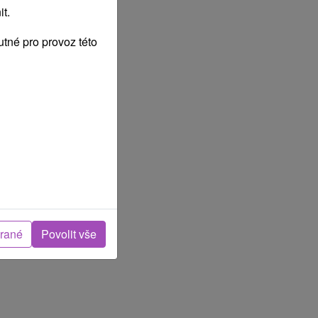
t.
tné pro provoz této
brané
Povolit vše