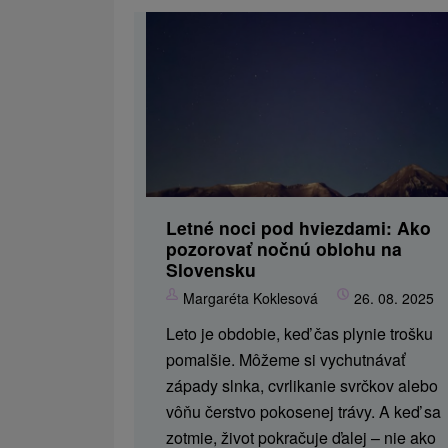
Letné noci pod hviezdami: Ako
pozorovať nočnú oblohu na
Slovensku
Margaréta Koklesová
26. 08. 2025
Leto je obdobie, keď čas plynie trošku
pomalšie. Môžeme si vychutnávať
západy slnka, cvrlikanie svrčkov alebo
vôňu čerstvo pokosenej trávy. A keď sa
zotmie, život pokračuje ďalej – nie ako