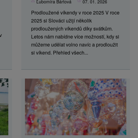
Ľubomíra Bártová
07. 01. 2026
Prodloužené víkendy v roce 2025 V roce
2025 si Slováci užijí několik
prodloužených víkendů díky svátkům.
v
Letos nám nabídne více možností, kdy si
můžeme udělat volno navíc a prodloužit
si víkend. Přehled všech...