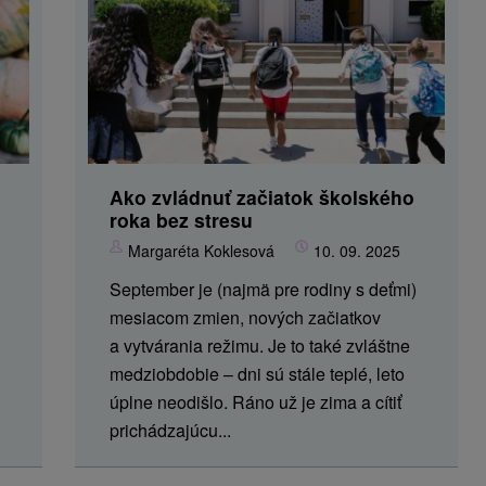
Ako zvládnuť začiatok školského
roka bez stresu
Margaréta Koklesová
10. 09. 2025
September je (najmä pre rodiny s deťmi)
mesiacom zmien, nových začiatkov
a vytvárania režimu. Je to také zvláštne
medziobdobie – dni sú stále teplé, leto
úplne neodišlo. Ráno už je zima a cítiť
prichádzajúcu...