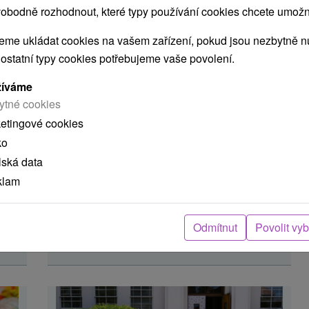
obodně rozhodnout, které typy používání cookies chcete umožni
me ukládat cookies na vašem zařízení, pokud jsou nezbytně nu
 ostatní typy cookies potřebujeme vaše povolení.
Cítite sa unavení? Zistite, ako
u
správny oddych zlepší vašu
žíváme
energiu a pohodu
ytné cookies
Margaréta Koklesová
26. 11. 2025
ketingové cookies
Vysoké Tatry
,
Nízke Tatry
,
Kúpele
ko
Počas jesene a zimy máme často pocit,
lská data
že čas plynie nejako pomalšie. Ráno je
klam
vzduch chladný a čistý, akoby nás chcel
prinútiť nadýchnuť sa hlbšie ako inokedy.
Poobede nám zase na chodníku šuští
Odmítnut
Povolit vy
lístie pod nohami,...