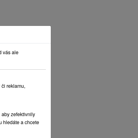
d vás ale
 či reklamu,
aby zefektivnily
u hledáte a chcete