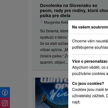
Dovolenka na Slovensku so
psom, rady pre rodiny, ktoré chc
psíka pre dieťa
Margaréta Koklesová
17. 12. 2025
Na vašem soukromí
Sú želania, ktoré sa v detských očiach
opakujú s takou vytrvalosťou, až sa zdá,
Chceme vám neustále 
že sa stali súčasťou rodiny skôr, než sa
potřebujeme souhlas
vôbec splnia. „Mami, ocko, ja by som si
želal/a psíka.“ Znie to potichu pred
Více o personalizac
spaním, objaví...
Abychom věděli, co s
používáme cookies a
Co jsou cookies?
Cookies jsou malé te
uživatelský zážitek.
najít.