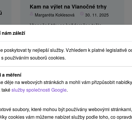
Kam na výlet na Vianočné trhy
ú
Margaréta Koklesová
30. 11. 2025
Vianočné trhy sa každoročne tešia
 nám záleží
veľkej obľube a to nielen v zahraničí, ale
i u nás. Sú skvelou príležitosťou na
stretnutie s rodinou alebo priateľmi,
poskytovat ty nejlepší služby. Vzhledem k platné legislativě o
dokúpenie posledných vianočných
 s používáním souborů cookies.
darčekov, cukroviniek alebo iba...
i a měření
e děje na webových stránkách a mohli vám přizpůsobit nabídky
 také
služby společnosti Google
.
xtové soubory, které mohou být používány webovými stránkami, 
 Díky cookies vám můžeme nabízet služby podle toho, co opravd