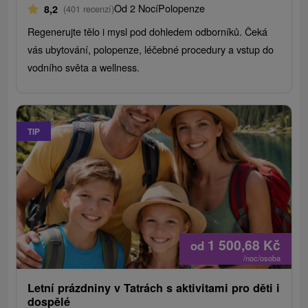
Od 2 Nocí
Polopenze
8,2
(401 recenzí)
Regenerujte tělo i mysl pod dohledem odborníků. Čeká
vás ubytování, polopenze, léčebné procedury a vstup do
vodního světa a wellness.
TIP
1 500,68
Kč
od
/noc/osoba
Letní prázdniny v Tatrách s aktivitami pro děti i
dospělé