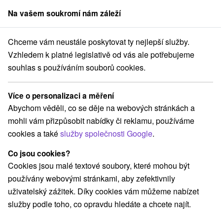
Na vašem soukromí nám záleží
člen skupiny
Sorger
Chceme vám neustále poskytovat ty nejlepší služby.
tou Edenred, karta Up, fpoho, Benefit Management
Prešovský kraj
Vzhledem k platné legislativě od vás ale potřebujeme
souhlas s používáním souborů cookies.
Pobyty Rekreačný poukaz - platba
kartou Edenred, karta Up, fpoho,
Více o personalizaci a měření
Benefit Management Prešovský
Abychom věděli, co se děje na webových stránkách a
kraj
mohli vám přizpůsobit nabídky či reklamu, používáme
cookies a také
služby společnosti Google
.
E-mail
Co jsou cookies?
Cookies jsou malé textové soubory, které mohou být
používány webovými stránkami, aby zefektivnily
heslo
uživatelský zážitek. Díky cookies vám můžeme nabízet
služby podle toho, co opravdu hledáte a chcete najít.
PŘIHLÁSIT SE