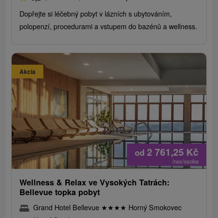
Dopřejte si léčebný pobyt v lázních s ubytováním,
polopenzí, procedurami a vstupem do bazénů a wellness.
Akcia
2 761,25
Kč
od
/noc/osoba
Wellness & Relax ve Vysokých Tatrách:
Bellevue topka pobyt
Grand Hotel Bellevue
★
★
★
★
Horný Smokovec