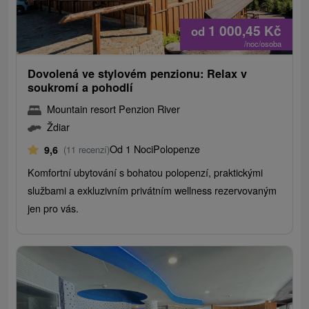
1 000,45
Kč
od
/noc/osoba
Dovolená ve stylovém penzionu: Relax v
soukromí a pohodlí
Mountain resort Penzion River
Ždiar
Od 1 Noci
Polopenze
9,6
(11 recenzí)
Komfortní ubytování s bohatou polopenzí, praktickými
službami a exkluzivním privátním wellness rezervovaným
jen pro vás.