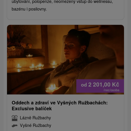
ubytování, polopenze, neomezený vstup do wellnessu,
bazénu i posilovny.
2 201,00
Kč
od
/noc/osoba
Oddech a zdraví ve Vyšných Ružbachách:
Exclusive balíček
Lázně Ružbachy
Vyšné Ružbachy