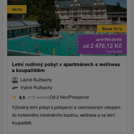
Akcia
Sleva 10 %
2 751,25
Kč
od
2 476,12
Kč
od
/noc/osoba
Letní rodinný pobyt v apartmánech s wellness
a koupalištěm
Lázně Ružbachy
Vyšné Ružbachy
Od 2 Nocí
Polopenze
8,5
(172 recenzí)
Výhodný letní pobyt s polopenzí a neomezeným vstupem
do hotelového minerálního bazénu, wellness a na letní
koupaliště.