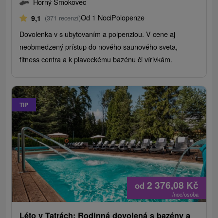
Horný Smokovec
Od 1 Noci
Polopenze
9,1
(371 recenzí)
Dovolenka v s ubytovaním a polpenziou. V cene aj
neobmedzený prístup do nového saunového sveta,
fitness centra a k plaveckému bazénu či vírivkám.
TIP
2 376,08
Kč
od
/noc/osoba
Léto v Tatrách: Rodinná dovolená s bazény a