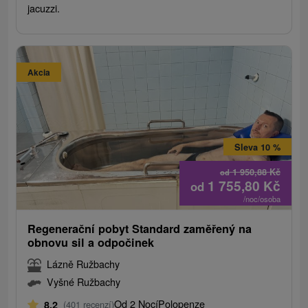
jacuzzi.
Akcia
Sleva 10 %
1 950,88
Kč
od
1 755,80
Kč
od
/noc/osoba
Regenerační pobyt Standard zaměřený na
obnovu sil a odpočinek
Lázně Ružbachy
Vyšné Ružbachy
Od 2 Nocí
Polopenze
8,2
(401 recenzí)