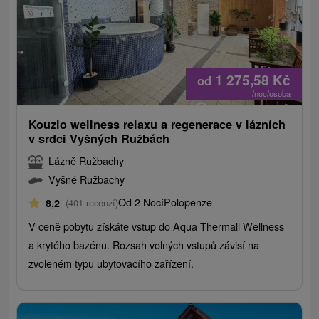
1 275,58
Kč
od
/noc/osoba
Kouzlo wellness relaxu a regenerace v lázních
v srdci Vyšných Ružbách
Lázně Ružbachy
Vyšné Ružbachy
Od 2 Nocí
Polopenze
8,2
(401 recenzí)
V ceně pobytu získáte vstup do Aqua Thermall Wellness
a krytého bazénu. Rozsah volných vstupů závisí na
zvoleném typu ubytovacího zařízení.