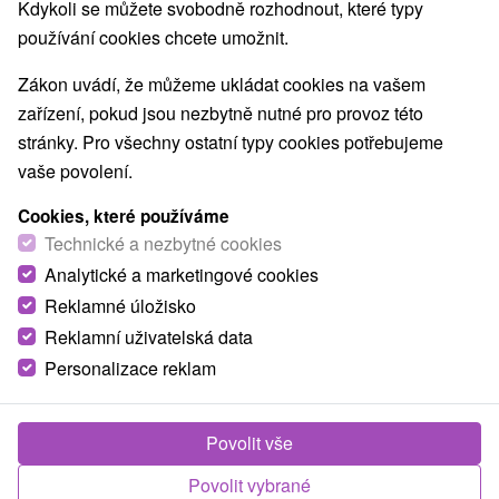
Kdykoli se můžete svobodně rozhodnout, které typy
Zapomněl jsem heslo
používání cookies chcete umožnit.
Nejprodávanější
Zákon uvádí, že můžeme ukládat cookies na vašem
zařízení, pokud jsou nezbytně nutné pro provoz této
stránky. Pro všechny ostatní typy cookies potřebujeme
1.
vaše povolení.
Cookies, které používáme
Technické a nezbytné cookies
Analytické a marketingové cookies
Reklamné úložisko
2 376,08
Kč
od
Reklamní uživatelská data
/noc/osoba
Personalizace reklam
Léto v Tatrách: Rodinná dovolená s bazény a
animacemi v největším resortu
Povolit vše
Family Resort Lučivná
Od 2 Nocí
Polopenze
Povolit vybrané