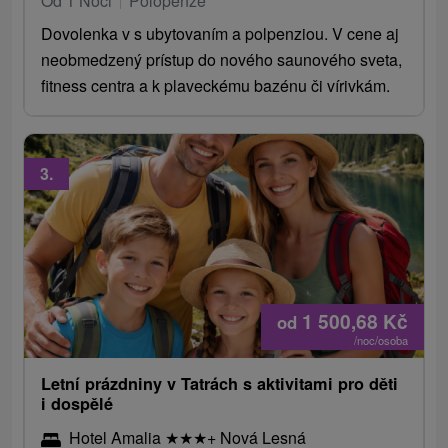
Od 1 Noci
Polopenze
Dovolenka v s ubytovaním a polpenziou. V cene aj
neobmedzený prístup do nového saunového sveta,
fitness centra a k plaveckému bazénu či vírivkám.
3.
1 500,68
Kč
od
/noc/osoba
Letní prázdniny v Tatrách s aktivitami pro děti
i dospělé
Hotel Amalia
★
★
★
+ Nová Lesná