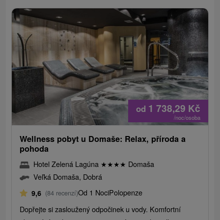
1 738,29
Kč
od
/noc/osoba
Wellness pobyt u Domaše: Relax, příroda a
pohoda
Hotel Zelená Lagúna
★
★
★
★
Domaša
Veľká Domaša, Dobrá
Od 1 Noci
Polopenze
9,6
(84 recenzí)
Dopřejte si zasloužený odpočinek u vody. Komfortní