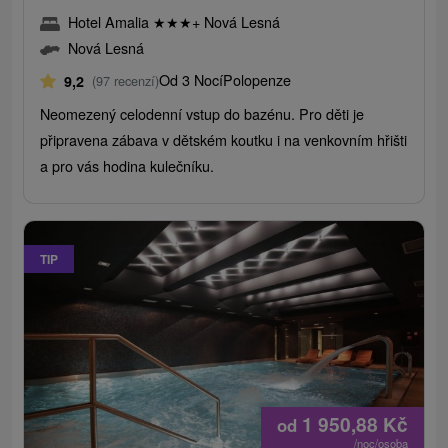
Hotel Amalia
★
★
★
+ Nová Lesná
Nová Lesná
Od 3 Nocí
Polopenze
9,2
(97 recenzí)
Neomezený celodenní vstup do bazénu. Pro děti je
připravena zábava v dětském koutku i na venkovním hřišti
a pro vás hodina kulečníku.
TIP
1 950,88
Kč
od
/noc/osoba