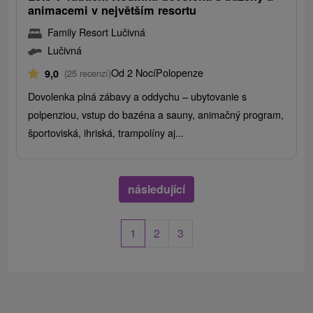
animacemi v největším resortu
Family Resort Lučivná
Lučivná
Od 2 Nocí
Polopenze
9,0
(25 recenzí)
Dovolenka plná zábavy a oddychu – ubytovanie s
polpenziou, vstup do bazéna a sauny, animačný program,
športoviská, ihriská, trampolíny aj...
následující
1
2
3