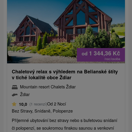
1 344,36
Kč
od
/noc/osoba
Chaletový relax s výhledem na Belianské štíty
v tiché lokalitě obce Ždiar
Mountain resort Chalets Ždiar
Ždiar
Od 2 Nocí
10,0
(1 recenzí)
Bez Stravy, Snídaně, Polopenze
Příjemné ubytování bez stravy nebo s bufetovou snídaní
či polopenzí, se soukromou finskou saunou a venkovní