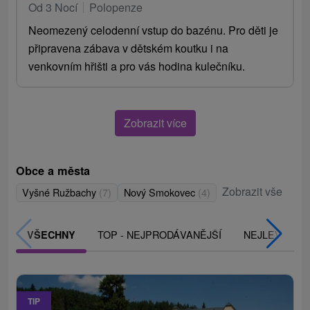
Od 3 Nocí
Polopenze
Neomezený celodenní vstup do bazénu. Pro děti je
připravena zábava v dětském koutku i na
venkovním hřišti a pro vás hodina kulečníku.
Zobrazit více
Obce a města
Zobrazit vše
Vyšné Ružbachy
(7)
Nový Smokovec
(4)
TOP - NEJPRODÁVANĚJŠÍ
NEJLEVNĚJŠ
VŠECHNY
TIP