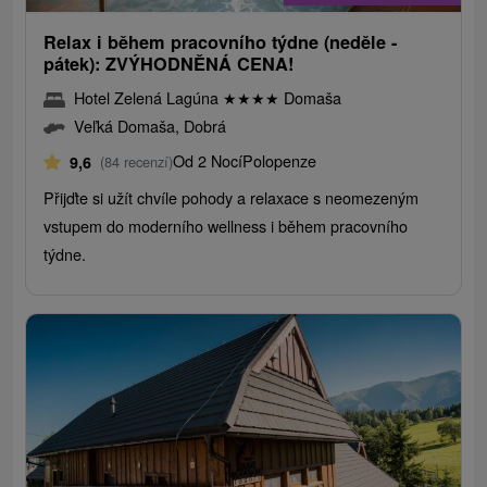
Relax i během pracovního týdne (neděle -
pátek): ZVÝHODNĚNÁ CENA!
Hotel Zelená Lagúna
★
★
★
★
Domaša
Veľká Domaša, Dobrá
Od 2 Nocí
Polopenze
9,6
(84 recenzí)
Přijďte si užít chvíle pohody a relaxace s neomezeným
vstupem do moderního wellness i během pracovního
týdne.