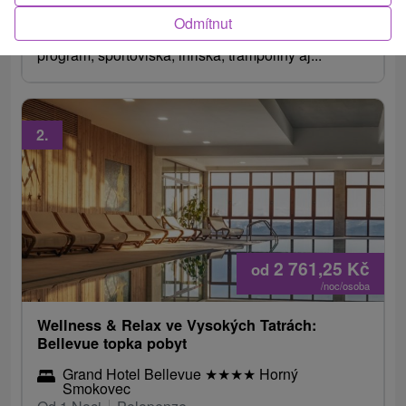
Dovolenka plná zábavy a oddychu – ubytovanie s
Odmítnut
polpenziou, vstup do bazéna a sauny, animačný
program, športoviská, ihriská, trampolíny aj...
2.
2 761,25
Kč
od
/noc/osoba
Wellness & Relax ve Vysokých Tatrách:
Bellevue topka pobyt
Grand Hotel Bellevue
★
★
★
★
Horný
Smokovec