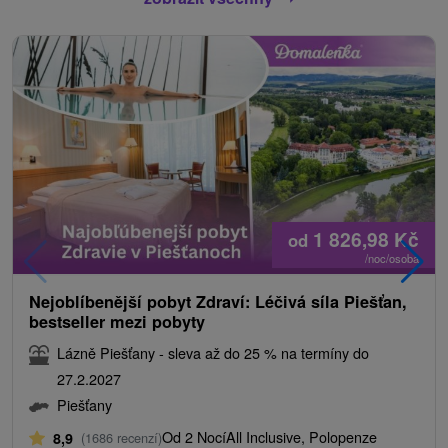
1 826,98
Kč
od
/noc/osoba
Nejoblíbenější pobyt Zdraví: Léčivá síla Piešťan,
bestseller mezi pobyty
Lázně Piešťany - sleva až do 25 % na termíny do
27.2.2027
Piešťany
Od 2 Nocí
All Inclusive, Polopenze
8,9
(1686 recenzí)