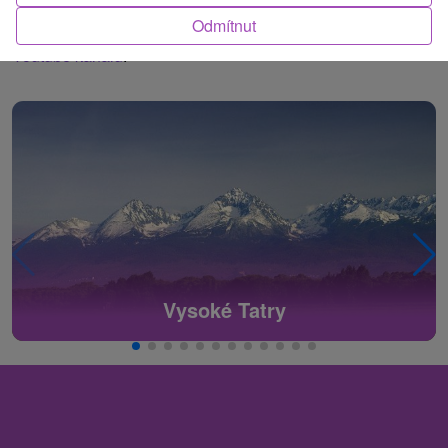
Odmítnut
Všechna naše videa si můžete prohlédnout na našem
Youtube kanálu
.
Vysoké Tatry