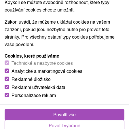
Kdykoli se můžete svobodně rozhodnout, které typy
používání cookies chcete umožnit.
Zákon uvádí, že můžeme ukládat cookies na vašem
Lázně Sklené Teplice: Léčivá voda, více
zařízení, pokud jsou nezbytně nutné pro provoz této
bazénů, ticho a krásná příroda
stránky. Pro všechny ostatní typy cookies potřebujeme
V našem nejnovějším vlogu vás vezmeme přímo do
vaše povolení.
jedněch z nejoblíbenějších českých
lázní Sklené Teplice
a
Cookies, které používáme
ukážeme vám, co všechno vás během pobytu čeká.
Technické a nezbytné cookies
Analytické a marketingové cookies
Reklamné úložisko
Reklamní uživatelská data
Personalizace reklam
Povolit vše
Povolit vybrané