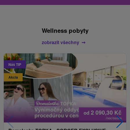
Wellness pobyty
zobrazit všechny
Náš TIP
Akcia
2 090,30
Kč
od
/noc/osoba