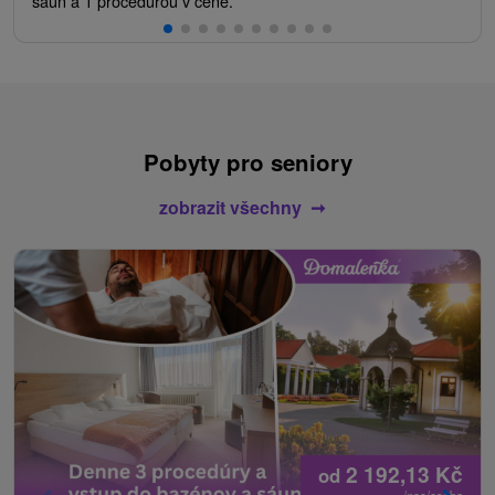
saun a 1 procedurou v ceně.
Pobyty pro seniory
zobrazit všechny
2 192,13
Kč
od