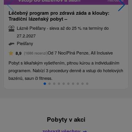
/noc/osoba
Léčebný program pro zdravá záda a klouby:
Tradiční lázeňský pobyt –
Lázně Piešťany - sleva až do 25 % na termíny do
27.2.2027
Piešťany
Od 7 Nocí
Plná Penze, All Inclusive
8,9
(1686 recenzí)
Pobyt s lékařským vyšetřením, pitnou kúrou a individuálním
programem. Nabízí 3 procedury denně a vstup do hotelových
bazénů, saun či fitness.
Pobyty v akci
zobrazit všechny