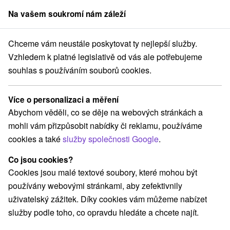
Na vašem soukromí nám záleží
člen skupiny
Sorger
Chceme vám neustále poskytovat ty nejlepší služby.
Vzhledem k platné legislativě od vás ale potřebujeme
souhlas s používáním souborů cookies.
Najděte si svůj pobyt či
dovolenou
Více o personalizaci a měření
Abychom věděli, co se děje na webových stránkách a
Pobyty na Slovensku
Dovolenky pri mori
mohli vám přizpůsobit nabídky či reklamu, používáme
cookies a také
služby společnosti Google
.
Kam se chystáte? Zadejte lokalitu nebo název hotelu.
Vyberte typ pobytu
Co jsou cookies?
Cookies jsou malé textové soubory, které mohou být
Počet dospělých
používány webovými stránkami, aby zefektivnily
uživatelský zážitek. Díky cookies vám můžeme nabízet
Počet dětí
služby podle toho, co opravdu hledáte a chcete najít.
Příjezd - Odjezd