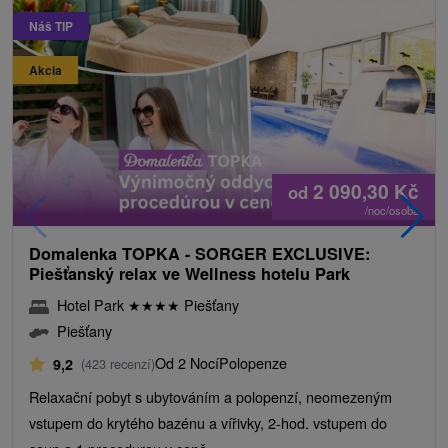
Náš TIP
Akcia
2 090,30
Kč
od
/noc/osoba
Domalenka TOPKA - SORGER EXCLUSIVE:
Piešťanský relax ve Wellness hotelu Park
Hotel Park
★
★
★
★
Piešťany
Piešťany
Od 2 Nocí
Polopenze
9,2
(423 recenzí)
Relaxační pobyt s ubytováním a polopenzí, neomezeným
vstupem do krytého bazénu a vířivky, 2-hod. vstupem do