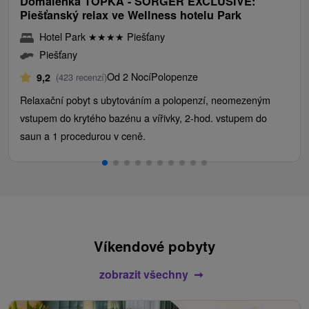
Domalenka TOPKA - SORGER EXCLUSIVE:
Piešťanský relax ve Wellness hotelu Park
Hotel Park
★
★
★
★
Piešťany
Piešťany
Od 2 Nocí
Polopenze
9,2
(423 recenzí)
Relaxační pobyt s ubytováním a polopenzí, neomezeným
vstupem do krytého bazénu a vířivky, 2-hod. vstupem do
saun a 1 procedurou v ceně.
Víkendové pobyty
zobrazit všechny