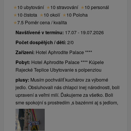
★
10 ubytování
★
10 stravování
★
10 personál
★
10 čistota
★
10 okolí
★
10 Poloha
★
7.5 Poměr cena / kvalita
Navštívené v termínu:
17.07 - 19.07.2026
Počet dospělých / dětí:
2/0
Zařízení:
Hotel Aphrodite Palace ****
Pobyt:
Hotel Aphrodite Palace **** Kúpele
Rajecké Teplice Ubytovanie s polpenziou
plusy:
Musím pochváliť kuchárov za výborné
jedlo. Obsluhovali nás chlapci inej národnosti, boli
upravení a veľmi milí. Ďakujeme za všetko. Boli
sme spokojní s prostredím ,s bazénmi aj s jedlom,