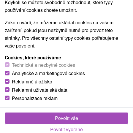
Navigovat do místa
Kdykoli se můžete svobodně rozhodnout, které typy
používání cookies chcete umožnit.
9,5
vynikající
485 recenzí
·
Zákon uvádí, že můžeme ukládat cookies na vašem
zařízení, pokud jsou nezbytně nutné pro provoz této
stránky. Pro všechny ostatní typy cookies potřebujeme
vaše povolení.
Cookies, které používáme
Technické a nezbytné cookies
Analytické a marketingové cookies
Reklamné úložisko
Reklamní uživatelská data
Personalizace reklam
Povolit vše
Povolit vybrané