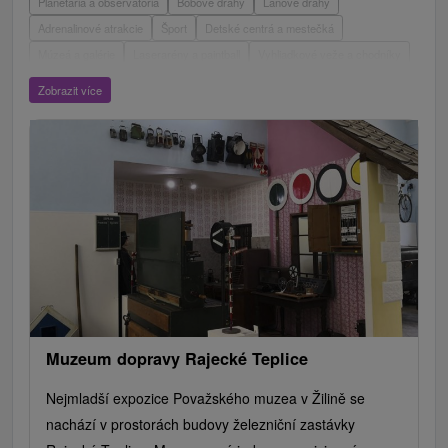
Planetária a observatória
Bobové dráhy
Lanové dráhy
Adrenalinové atrakcie
Šport
Detské centrá a mestečká
Múzeá a galérie
Laserarény a paintball
Vyhliadkové veže a chodníky
ZOO a zvieracie farmy
Escaperoom
Aquaparky, kúpaliská
Zobrazit více
Hrady, zámky, zrúcaniny
Skanzeny
Botanické záhrady
Mestské a zámocké parky
Vyhliadkové lety a plavby
Štíty
Jazerá, plesá, vodné nádrže
Technické pamiatky
Pamätníky
Vodopády
Drevené kostolíky
Pramene
Divadlá
Jazda na koni
Túry a turistické chodníky
Kaštiele
Horské chaty
Sakrálne miesta
Plte, rafting, splavy
Architektonické stavby
Lyžiarske strediská
Golfové ihriská
Motokárové dráhy
Amfiteátre a kiná v prírode
Vínne cesty
Cyklotrasy
Muzeum dopravy Rajecké Teplice
Nejmladší expozice Považského muzea v Žilině se
nachází v prostorách budovy železniční zastávky