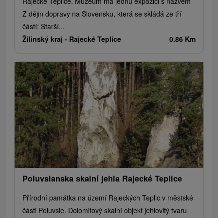
Rajecké Teplice. Muzeum má jednu expozici s názvem
Z dějin dopravy na Slovensku, která se skládá ze tří
částí: Starší...
Žilinský kraj -
Rajecké Teplice
0.86 Km
Poluvsianska skalní jehla Rajecké Teplice
Přírodní památka na území Rajeckých Teplic v městské
části Poluvsie. Dolomitový skalní objekt jehlovitý tvaru