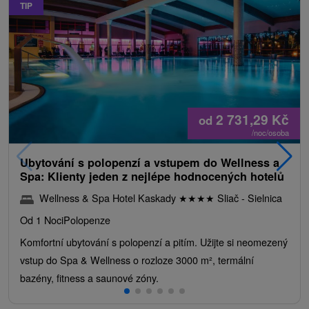
TIP
2 731,29
Kč
od
/noc/osoba
Ubytování s polopenzí a vstupem do Wellness a
Spa: Klienty jeden z nejlépe hodnocených hotelů
Wellness & Spa Hotel Kaskady
★
★
★
★
Sliač - Sielnica
Od 1 Noci
Polopenze
Komfortní ubytování s polopenzí a pitím. Užijte si neomezený
vstup do Spa & Wellness o rozloze 3000 m², termální
bazény, fitness a saunové zóny.