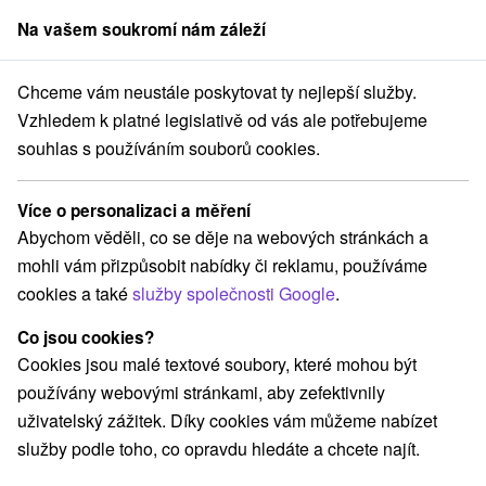
Na vašem soukromí nám záleží
člen skupiny
Sorger
Chceme vám neustále poskytovat ty nejlepší služby.
2026
Ubytování s polopenzí: Pobyt plný odpočinku, relaxu a blahodárn
Vzhledem k platné legislativě od vás ale potřebujeme
souhlas s používáním souborů cookies.
Ubytování s polopenzí: Pobyt plný
odpočinku, relaxu a blahodárných
Více o personalizaci a měření
účinků tepla
Abychom věděli, co se děje na webových stránkách a
Náš tip
mohli vám přizpůsobit nabídky či reklamu, používáme
Lázně Rajecké Teplice: sleva ve výši 20 % na vybrané pobyty
cookies a také
služby společnosti Google
.
do 31.08.2026
Rajecké Teplice
Co jsou cookies?
Cookies jsou malé textové soubory, které mohou být
používány webovými stránkami, aby zefektivnily
Vybrat termín
uživatelský zážitek. Díky cookies vám můžeme nabízet
služby podle toho, co opravdu hledáte a chcete najít.