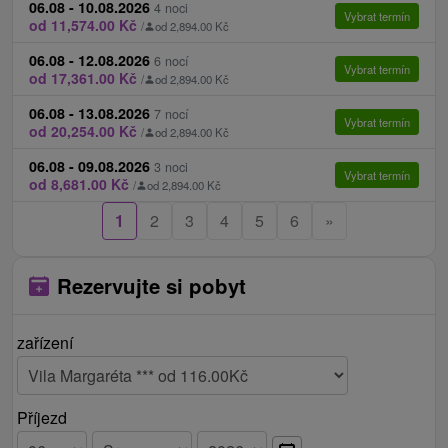
06.08 - 10.08.2026
4 noci
Vybrat termín
děti
od 11,574.00 Kč
/
od 2,894.00 Kč
06.08 - 12.08.2026
6 nocí
Děti do 2,99 let bez nároku na ubytování a
Vybrat termín
od 17,361.00 Kč
/
od 2,894.00 Kč
stravování zdarma.
06.08 - 13.08.2026
Dětská postýlka zdarma na vyžádání.
7 nocí
Vybrat termín
od 20,254.00 Kč
/
od 2,894.00 Kč
Dítě na přistýlce má v ceně ubytování, polopenzi a
06.08 - 09.08.2026
celodenní vstupy do vodního, saunového světa a
3 noci
Vybrat termín
od 8,681.00 Kč
/
od 2,894.00 Kč
fitness.
Finská sauna se doporučuje dětem až od 12 let,
1
2
3
4
5
6
»
parní sauny mohou absolvovat i menší děti již od 4
let.
Rezervujte si pobyt
Ceník - Příplatky
Platí se na místě při příjezdu na recepci:
zařízení
daň z ubytování 2 € / osoba / noc
za konkrétní číslo pokoje, výhled, či balkon,
Příjezd
doplatek patulin na úrovni 10 € / pokoj / noc