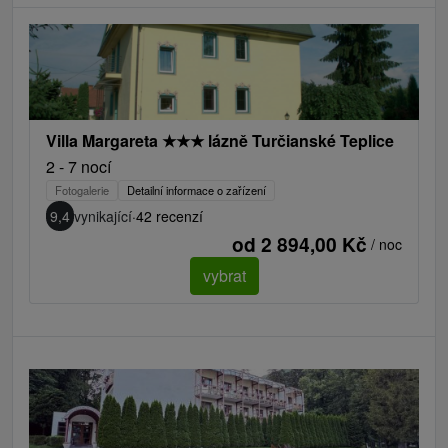
Villa Margareta
★
★
★
lázně Turčianské Teplice
2 - 7 nocí
Fotogalerie
Detailní informace o zařízení
9,4
vynikající
·
42 recenzí
od 2 894,00 Kč
/ noc
vybrat