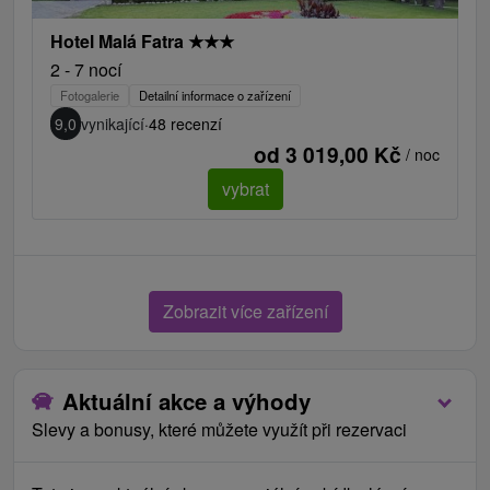
Hotel Malá Fatra
★
★
★
2 - 7 nocí
Fotogalerie
Detailní informace o zařízení
9,0
vynikající
·
48 recenzí
od 3 019,00 Kč
/ noc
vybrat
Zobrazit více zařízení
Aktuální akce a výhody
Slevy a bonusy, které můžete využít při rezervaci