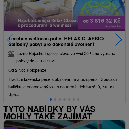
3 816,32
Kč
od
/noc/osoba
Léčebný wellness pobyt RELAX CLASSIC:
oblíbený pobyt pro dokonalé uvolnění
Lázně Rajecké Teplice: sleva ve výši 20 % na vybrané
pobyty do 31.08.2026
Od 2 Nocí
Polopenze
Tradiční lázeňská péče s ubytováním a polopenzí. Součástí
balíčku je neomezený vstup do termálních bazénů, Natural
Spa,...
TYTO NABÍDKY BY VÁS
MOHLY TAKÉ ZAJÍMAT