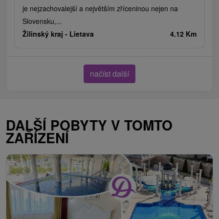
je nejzachovalejší a největším zříceninou nejen na
Slovensku,...
Žilinský kraj -
Lietava
4.12 Km
načíst další
DALŠÍ POBYTY V TOMTO
ZAŘÍZENÍ