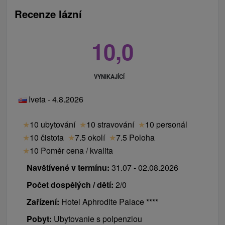
včetně štědrovečerního menu.
Recenze lázní
10,0
VYNIKAJÍCÍ
Iveta - 4.8.2026
★
10 ubytování
★
10 stravování
★
10 personál
★
10 čistota
★
7.5 okolí
★
7.5 Poloha
★
10 Poměr cena / kvalita
Navštívené v termínu:
31.07 - 02.08.2026
Počet dospělých / dětí:
2/0
Zařízení:
Hotel Aphrodite Palace ****
Pobyt:
Ubytovanie s polpenziou