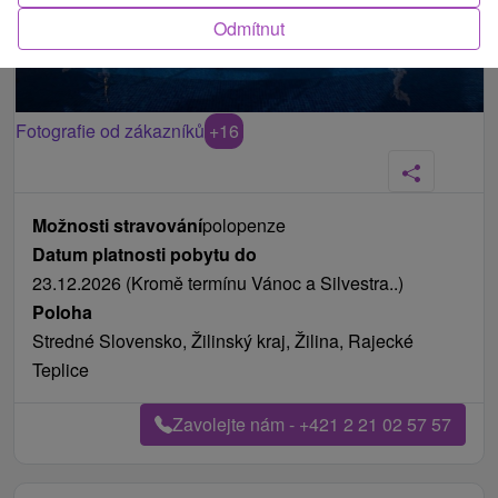
Odmítnut
Fotografie od zákazníků
+16
Možnosti stravování
polopenze
Datum platnosti pobytu do
23.12.2026 (Kromě termínu Vánoc a Silvestra..)
Poloha
Stredné Slovensko, Žilinský kraj, Žilina, Rajecké
Teplice
Zavolejte nám - +421 2 21 02 57 57