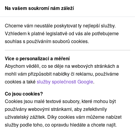
Na vašem soukromí nám záleží
člen skupiny
Sorger
Chceme vám neustále poskytovat ty nejlepší služby.
Pleso
Tatranské panorama a neomezený relax na Štrbském Plese
Vzhledem k platné legislativě od vás ale potřebujeme
souhlas s používáním souborů cookies.
Tatranské panorama a neomezený
relax na Štrbském Plese
Více o personalizaci a měření
Hotel SOREA TRIGAN
★
★
★
Štrbské Pleso
Abychom věděli, co se děje na webových stránkách a
Štrbské Pleso
mohli vám přizpůsobit nabídky či reklamu, používáme
cookies a také
služby společnosti Google
.
Vybrat termín
Co jsou cookies?
Cookies jsou malé textové soubory, které mohou být
používány webovými stránkami, aby zefektivnily
Navigovat do místa
uživatelský zážitek. Díky cookies vám můžeme nabízet
služby podle toho, co opravdu hledáte a chcete najít.
9,1
vynikající
829 recenzí
·