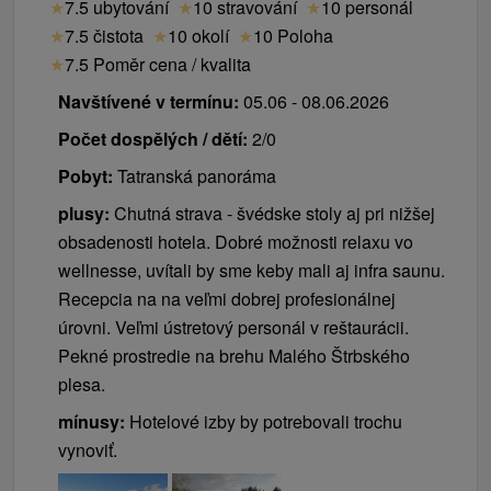
★
7.5 ubytování
★
10 stravování
★
10 personál
★
7.5 čistota
★
10 okolí
★
10 Poloha
★
7.5 Poměr cena / kvalita
Navštívené v termínu:
05.06 - 08.06.2026
Počet dospělých / dětí:
2/0
Pobyt:
Tatranská panoráma
plusy:
Chutná strava - švédske stoly aj pri nižšej
obsadenosti hotela. Dobré možnosti relaxu vo
wellnesse, uvítali by sme keby mali aj infra saunu.
Recepcia na na veľmi dobrej profesionálnej
úrovni. Veľmi ústretový personál v reštaurácii.
Pekné prostredie na brehu Malého Štrbského
plesa.
mínusy:
Hotelové izby by potrebovali trochu
vynoviť.