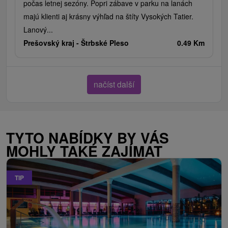
počas letnej sezóny. Popri zábave v parku na lanách
majú klienti aj krásny výhľad na štíty Vysokých Tatier.
Lanový...
Prešovský kraj -
Štrbské Pleso
0.49 Km
načíst další
TYTO NABÍDKY BY VÁS
MOHLY TAKÉ ZAJÍMAT
TIP