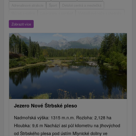
Adrenalinové atrakcie
Šport
Detské centrá a mestečká
Múzeá a galérie
Laserarény a paintball
Vyhliadkové veže a chodníky
ZOO a zvieracie farmy
Escaperoom
Aquaparky, kúpaliská
Zobrazit více
Hrady, zámky, zrúcaniny
Skanzeny
Botanické záhrady
Mestské a zámocké parky
Vyhliadkové lety a plavby
Štíty
Jazerá, plesá, vodné nádrže
Technické pamiatky
Pamätníky
Vodopády
Drevené kostolíky
Pramene
Divadlá
Jazda na koni
Túry a turistické chodníky
Kaštiele
Horské chaty
Sakrálne miesta
Plte, rafting, splavy
Architektonické stavby
Lyžiarske strediská
Golfové ihriská
Motokárové dráhy
Amfiteátre a kiná v prírode
Vínne cesty
Cyklotrasy
Jezero Nové Štrbské pleso
Nadmořská výška: 1315 m.n.m. Rozloha: 2,128 ha
Hloubka: 9,6 m Nachází asi půl kilometru na jihovýchod
od Štrbského plesa pod ústím Mlynické doliny ve