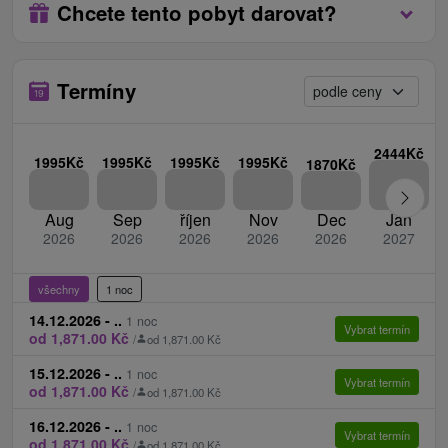
Chcete tento pobyt darovat?
Platí se na místě při příjezdu.
Termíny
daň za ubytování 2 € / osoba / noc
ubytování se zvířatem 20 € / noc
příplatek za fixně rezervovaný konkrétní pokoj 15 €
2444Kč
1995Kč
1995Kč
1995Kč
1995Kč
1870Kč
/ pobyt
oběd
Aug
Sep
říjen
Nov
Dec
Jan
2026
2026
2026
2026
2026
2027
SOREA spol. s r.o. si vyhrazuje právo změny ceny,
způsobu stravování při obsazení kapacit méně než 30-
všechny
1 noc
ti hosty, doplňkových služeb a bonusů.
14.12.2026 - ..
1 noc
Vybrat termín
od 1,871.00 Kč
/
od 1,871.00 Kč
15.12.2026 - ..
1 noc
Vybrat termín
od 1,871.00 Kč
/
od 1,871.00 Kč
16.12.2026 - ..
1 noc
Vybrat termín
od 1,871.00 Kč
/
od 1,871.00 Kč