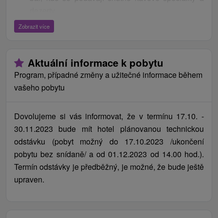
20 % sleva (ze základní ceny) do BOWLING
dezerty.
centra v hotelu SOREA HUTNÍK, Tatranské
Matliare
Zobrazit více
Parkování:
Parkoviště u hotelu monitorované
30 % sleva (ze základní ceny) do AQUA Relax
kamerovým systémem je zdarma a nehlídané.
centra v hotelu SOREA TITRIS, Tatranská
Internet:
WiFi v celém hotelu.
Aktuální informace k pobytu
Lomnica
Zvířata:
V hotelu je možné ubytování se zvířetem.
Program, případné změny a užitečné informace během
30 % sleva (ze základní ceny) do Wellness
vašeho pobytu
URANIA v hotelu SOREA URÁN, Tatranská
Lomnica
30 % sleva (ze základní ceny) do WELLNESS
Dovolujeme si vás informovat, že v termínu 17.10. -
EUPHORIA v hotelu SOREA SNP, Demänovská
30.11.2023 bude mít hotel plánovanou technickou
Dolina
odstávku (pobyt možný do 17.10.2023 /ukončení
30 % sleva (ze základní ceny) do krytého
pobytu bez snídaně/ a od 01.12.2023 od 14.00 hod.).
termálního bazénu v hotelu SOREA MÁJ,
Termín odstávky je předběžný, je možné, že bude ještě
Liptovský Ján
upraven.
zvýhodněná cena pro seniory od 60 let od 4 nocí
Příplatky