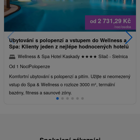
2 731,29
Kč
od
/noc/osoba
Ubytování s polopenzí a vstupem do Wellness a
Spa: Klienty jeden z nejlépe hodnocených hotelů
Wellness & Spa Hotel Kaskady
★
★
★
★
Sliač - Sielnica
Od 1 Noci
Polopenze
Komfortní ubytování s polopenzí a pitím. Užijte si neomezený
vstup do Spa & Wellness o rozloze 3000 m², termální
bazény, fitness a saunové zóny.
Spokojení zákazníci