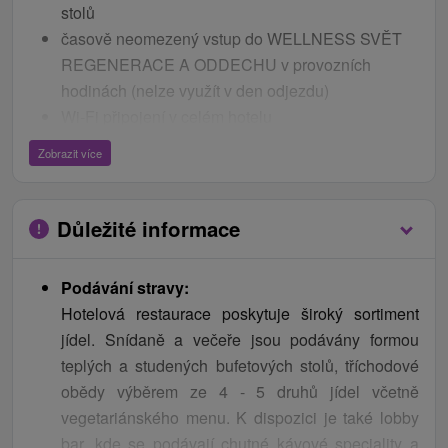
stolů
časově neomezený vstup do WELLNESS SVĚT
REGENERACE A ODDECHU v provozních
hodinách (nelze využít v den odjezdu)
Wi-Fi připojení v celém hotelu
parkování (negarantováno na ubytovací kapacitu,
Zobrazit více
monitorováno kamerovým systémem)
stolní tenis
Důležité informace
Bonusy
1 dítě do 2,99 let se 100 % slevou bez nároku na
Podávání stravy:
stravovací a ubytovací služby (možnost zapůjčení
Hotelová restaurace poskytuje široký sortiment
dětského sortimentu bez příplatku (dětská
jídel. Snídaně a večeře jsou podávány formou
postýlka, vanička, schůdek, nočník...)
teplých a studených bufetových stolů, tříchodové
1 dítě od 3 do 7,99 let ubytováno na přistýlce se
obědy výběrem ze 4 - 5 druhů jídel včetně
100 % slevou z ceny ubytování (povinný příplatek
vegetariánského menu. K dispozici je také lobby
za stravovací a doplňkové služby pro dítě)
bar, kde se podávají chutné kávové speciality a