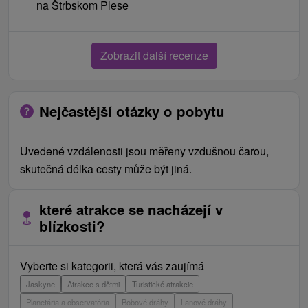
na Štrbskom Plese
Zobrazit další recenze
Nejčastější otázky o pobytu
Uvedené vzdálenosti jsou měřeny vzdušnou čarou,
skutečná délka cesty může být jiná.
které atrakce se nacházejí v
blízkosti?
Vyberte si kategorii, která vás zaujímá
Jaskyne
Atrakce s dětmi
Turistické atrakcie
Planetária a observatória
Bobové dráhy
Lanové dráhy