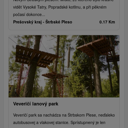
vidět Vysoké Tatry, Popradské kotlinu, a při pěkném
počasí dokonce...
Prešovský kraj -
Štrbské Pleso
0.17 Km
Veveričí lanový park
Veveričí park sa nachádza na Štrbskom Plese, neďaleko
autobusovej a vlakovej stanice. Sprístupnený je len