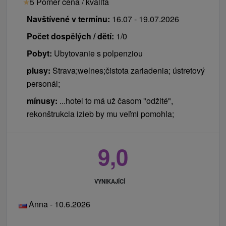
★
5 Poměr cena / kvalita
Navštívené v termínu:
16.07 - 19.07.2026
Počet dospělých / dětí:
1/0
Pobyt:
Ubytovanie s polpenziou
plusy:
Strava;welnes;čistota zariadenia; ústretový
personál;
mínusy:
...hotel to má už časom "odžité",
rekonštrukcia izieb by mu veľmi pomohla;
9,0
VYNIKAJÍCÍ
Anna - 10.6.2026