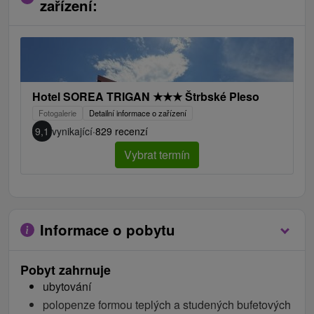
zařízení:
Hotel SOREA TRIGAN
★
★
★
Štrbské Pleso
Fotogalerie
Detailní informace o zařízení
9,1
vynikající
·
829 recenzí
Vybrat termín
Informace o pobytu
Pobyt zahrnuje
ubytování
polopenze formou teplých a studených bufetových