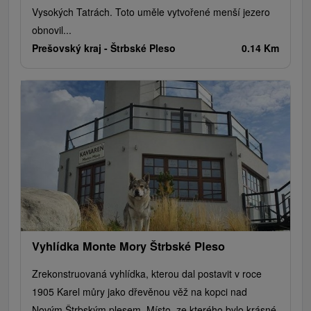
Vysokých Tatrách. Toto uměle vytvořené menší jezero
obnovil...
Prešovský kraj -
Štrbské Pleso
0.14 Km
Vyhlídka Monte Mory Štrbské Pleso
Zrekonstruovaná vyhlídka, kterou dal postavit v roce
1905 Karel můry jako dřevěnou věž na kopci nad
Novým Štrbským plesem. Místo, ze kterého bylo krásné