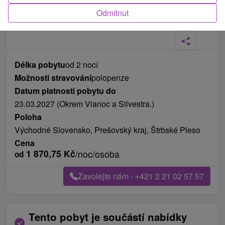
Odmítnut
Fotografie od zákazníků
+6
Délka pobytu
od 2 nocí
Možnosti stravování
polopenze
Datum platnosti pobytu do
23.03.2027 (Okrem Vianoc a Silvestra.)
Poloha
Východné Slovensko, Prešovský kraj, Štrbské Pleso
Cena
1 870,75
Kč
/noc/osoba
od
Zavolejte nám - +421 2 21 02 57 57
Tento pobyt je součástí nabídky