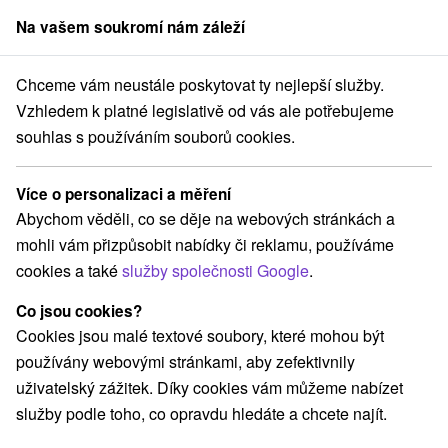
Na vašem soukromí nám záleží
člen skupiny
Sorger
Chceme vám neustále poskytovat ty nejlepší služby.
Gino Paradise Bešeňová ceník vstupů
Vzhledem k platné legislativě od vás ale potřebujeme
souhlas s používáním souborů cookies.
Gino Paradise Bešeňová ceník
vstupů
Více o personalizaci a měření
Abychom věděli, co se děje na webových stránkách a
Pozor jedná se pouze o orientační ceník! Přesné ceny
mohli vám přizpůsobit nabídky či reklamu, používáme
najdete na stránce
cookies a také
služby společnosti Google
.
http://www.besenova.com/sk/cennik/cennik-besenova/
.
Co jsou cookies?
Máte zájem o ubytování přímo v
Cookies jsou malé textové soubory, které mohou být
aquaparku?
používány webovými stránkami, aby zefektivnily
Rezervujte si ubytování v Hotelu Bešeňová ***:
uživatelský zážitek. Díky cookies vám můžeme nabízet
služby podle toho, co opravdu hledáte a chcete najít.
REZERVUJ 