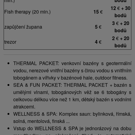
min.)
bodů
12
€
+ 30
Fish therapy (20 min.)
15
€
bodů
3
€
+ 20
zapůjčení župana
5
€
bodů
2
€
+ 20
trezor
4
€
bodů
THERMAL PACKET: venkovní bazény s geotermální
vodou, nerezové vnitřní bazény s čirou vodou s vnitřním
tobogánem a vířivky v bazénové hale, outdoor fitness.
SEA & FUN PACKET: THERMAL PACKET + bazén s
umělými vlnami, tobogánových věž se 6 tobogány s
celkovou délkou více než 1 km, dětský bazén s vodními
atrakcemi.
WELLNESS & SPA: Komplex saun: bylinková, římská,
solná, mentolová, finská ...
Vstup do WELLNESS & SPA je jednorázový na dobu