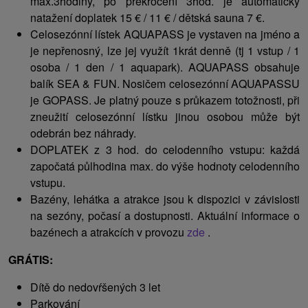
max.3hodiny, po překročení 3hod. je automatický
natažení doplatek 15 € / 11 € / dětská sauna 7 €.
Celosezónní lístek AQUAPASS je vystaven na jméno a
je nepřenosný, lze jej využít 1krát denně (tj 1 vstup / 1
osoba / 1 den / 1 aquapark). AQUAPASS obsahuje
balík SEA & FUN. Nosičem celosezónní AQUAPASSU
je GOPASS. Je platný pouze s průkazem totožnosti, při
zneužití celosezónní lístku jinou osobou může být
odebrán bez náhrady.
DOPLATEK z 3 hod. do celodenního vstupu: každá
započatá půlhodina max. do výše hodnoty celodenního
vstupu.
Bazény, lehátka a atrakce jsou k dispozici v závislosti
na sezóny, počasí a dostupnosti. Aktuální informace o
bazénech a atrakcích v provozu
zde
.
GRÁTIS:
Dítě do nedovŕšených 3 let
Parkování