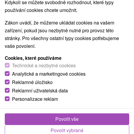
Kdykoli se můžete svobodně rozhodnout, které typy
Ceník ONLINE přes e-shop Gopass:
používání cookies chcete umožnit.
junior od 12
Zákon uvádí, že můžeme ukládat cookies na vašem
dítě od 3 do
dítě od 6 do
do
zařízení, pokud jsou nezbytně nutné pro provoz této
balík
nedovŕšených
nedovŕšených
nedovŕšených
stránky. Pro všechny ostatní typy cookies potřebujeme
6 let
12 let
18 let, senior
vaše povolení.
(60+), ZTP
Cookies, které používáme
THERMAL
Technické a nezbytné cookies
PACKET
8
€
11
€
14
€
(celodenní)
Analytické a marketingové cookies
Reklamné úložisko
SEA & FUN
Reklamní uživatelská data
PACKET
11
€
14
€
19
€
Personalizace reklam
(celodenní)
Celosezónní
AQUAPASS
69
€
69
€
79
€
Povolit vše
platí 16.9. -
22.12.
Povolit vybrané