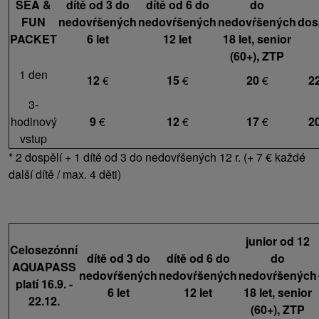
SEA &
dítě od 3 do
dítě od 6 do
do
FUN
nedovŕšených
nedovŕšených
nedovŕšených
dos
PACKET
6 let
12 let
18 let, senior
(60+), ZTP
1 den
12
€
15
€
20
€
2
3-
hodinový
9
€
12
€
17
€
2
vstup
* 2 dospělí + 1 dítě od 3 do nedovŕšených 12 r. (+ 7 € každé
další dítě / max. 4 děti)
junior od 12
Celosezónní
dítě od 3 do
dítě od 6 do
do
AQUAPASS
nedovŕšených
nedovŕšených
nedovŕšených
platí 16.9. -
6 let
12 let
18 let, senior
22.12.
(60+), ZTP