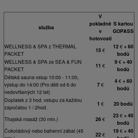
V
pokladně
S kartou
služba
v
GOPASS
hotovosti
WELLNESS & SPA z THERMAL
12
€
+ 60
15
€
PACKET
bodů
WELLNESS & SPA ze SEA & FUN
9
€
+ 40
11
€
PACKET
bodů
Dětská sauna vstup 10:00 - 11:00,
4
€
+ 60
výstup do 14:00 (Pro děti od 6 do
7
€
bodů
nedovŕšených 12 let)
Doplatek z 3 hod. vstupu za každou
1
€
20 bodů
započatou 1 / 2hod.
23
€
+ 40
Thajská masáž (30 min.)
26
€
bodů
Čokoládový nebo bahenní zábal (45
19
€
+ 40
22
€