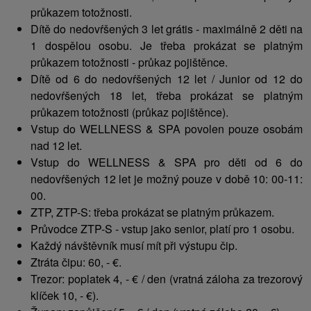
průkazem totožnosti.
Dítě do nedovŕšených 3 let grátis - maximálně 2 děti na
1 dospělou osobu. Je třeba prokázat se platným
průkazem totožnosti - průkaz pojištěnce.
Dítě od 6 do nedovŕšených 12 let / Junior od 12 do
nedovŕšených 18 let, třeba prokázat se platným
průkazem totožnosti (průkaz pojištěnce).
Vstup do WELLNESS & SPA povolen pouze osobám
nad 12 let.
Vstup do WELLNESS & SPA pro děti od 6 do
nedovŕšených 12 let je možný pouze v době 10: 00-11:
00.
ZTP, ZTP-S: třeba prokázat se platným průkazem.
Průvodce ZTP-S - vstup jako senior, platí pro 1 osobu.
Každý návštěvník musí mít při výstupu čip.
Ztráta čipu: 60, - €.
Trezor: poplatek 4, - € / den (vratná záloha za trezorový
klíček 10, - €).