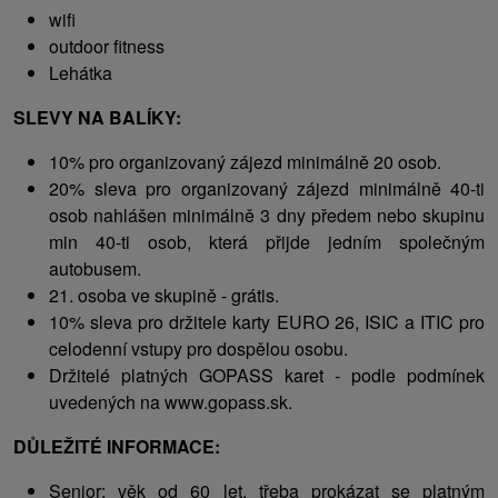
wifi
outdoor fitness
Lehátka
SLEVY NA BALÍKY:
10% pro organizovaný zájezd minimálně 20 osob.
20% sleva pro organizovaný zájezd minimálně 40-ti
osob nahlášen minimálně 3 dny předem nebo skupinu
min 40-ti osob, která přijde jedním společným
autobusem.
21. osoba ve skupině - grátis.
10% sleva pro držitele karty EURO 26, ISIC a ITIC pro
celodenní vstupy pro dospělou osobu.
Držitelé platných GOPASS karet - podle podmínek
uvedených na www.gopass.sk.
DŮLEŽITÉ INFORMACE:
Senior: věk od 60 let, třeba prokázat se platným