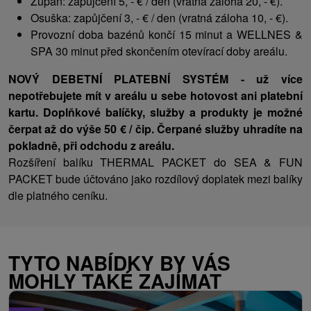
Župan: zapůjčení 5, - € / den (vratná záloha 20, - €).
Osuška: zapůjčení 3, - € / den (vratná záloha 10, - €).
Provozní doba bazénů končí 15 minut a WELLNES &
SPA 30 minut před skončením otevírací doby areálu.
NOVÝ DEBETNÍ PLATEBNÍ SYSTÉM - už více
nepotřebujete mít v areálu u sebe hotovost ani platební
kartu. Doplňkové balíčky, služby a produkty je možné
čerpat až do výše 50 € / čip. Čerpané služby uhradíte na
pokladně, při odchodu z areálu.
Rozšíření balíku THERMAL PACKET do SEA & FUN
PACKET bude účtováno jako rozdílový doplatek mezi balíky
dle platného ceníku.
TYTO NABÍDKY BY VÁS
MOHLY TAKÉ ZAJÍMAT