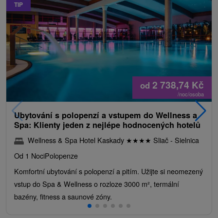
TIP
2 738,74
Kč
od
/noc/osoba
Ubytování s polopenzí a vstupem do Wellness a
Spa: Klienty jeden z nejlépe hodnocených hotelů
Wellness & Spa Hotel Kaskady
★
★
★
★
Sliač - Sielnica
Od 1 Noci
Polopenze
Komfortní ubytování s polopenzí a pitím. Užijte si neomezený
vstup do Spa & Wellness o rozloze 3000 m², termální
bazény, fitness a saunové zóny.