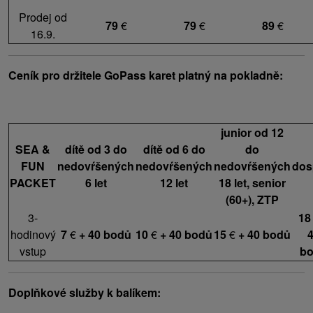
Prodej od
79
€
79
€
89
€
16.9.
Ceník pro držitele GoPass karet platný na pokladně:
junior od 12
SEA &
dítě od 3 do
dítě od 6 do
do
FUN
nedovŕšených
nedovŕšených
nedovŕšených
dos
PACKET
6 let
12 let
18 let, senior
(60+), ZTP
3-
18
hodinový
7
€
+ 40 bodů
10
€
+ 40 bodů
15
€
+ 40 bodů
vstup
b
Doplňkové služby k balíkem: