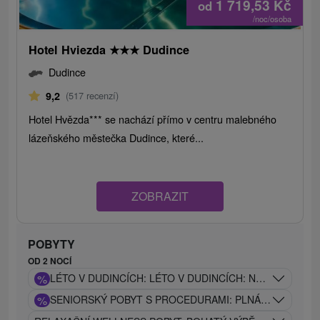
1 719,53
Kč
od
/noc/osoba
Hotel Hviezda
★
★
★
Dudince
Dudince
9,2
(517 recenzí)
Hotel Hvězda*** se nachází přímo v centru malebného
lázeňského městečka Dudince, které...
ZOBRAZIT
POBYTY
OD 2 NOCÍ
%
LÉTO V DUDINCÍCH: LÉTO V DUDINCÍCH: NEOMEZENÝ
%
SENIORSKÝ POBYT S PROCEDURAMI: PLNÁ PENZE, BAZ