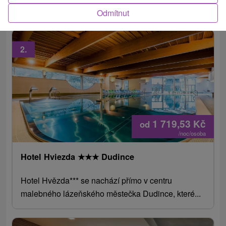
Ensana Health Spa Hotel a nachází se přímo na...
Odmítnut
2.
1 719,53
Kč
od
/noc/osoba
Hotel Hviezda
★
★
★
Dudince
Hotel Hvězda*** se nachází přímo v centru
malebného lázeňského městečka Dudince, které...