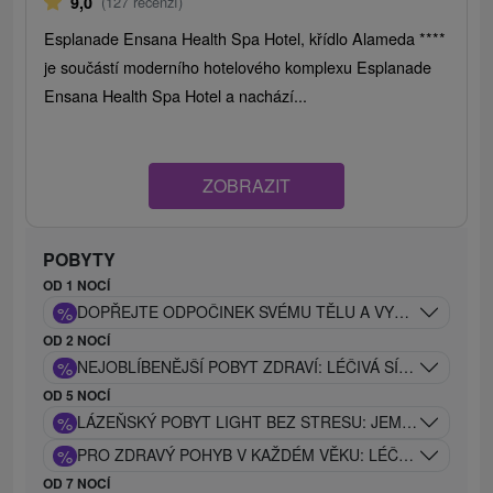
9,0
(127 recenzí)
Esplanade Ensana Health Spa Hotel, křídlo Alameda ****
je součástí moderního hotelového komplexu Esplanade
Ensana Health Spa Hotel a nachází...
ZOBRAZIT
POBYTY
OD 1 NOCÍ
%
DOPŘEJTE ODPOČINEK SVÉMU TĚLU A VYČISTĚTE SI 
OD 2 NOCÍ
%
NEJOBLÍBENĚJŠÍ POBYT ZDRAVÍ: LÉČIVÁ SÍLA PIEŠŤAN
OD 5 NOCÍ
%
LÁZEŇSKÝ POBYT LIGHT BEZ STRESU: JEMNÝ LÉČEB
%
PRO ZDRAVÝ POHYB V KAŽDÉM VĚKU: LÉČEBNÝ POBYT
OD 7 NOCÍ