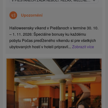
V PIEŠŤANECH ZÁDA NEBOLÍ: RELAX, WELLNESS A LÉČE
Upozornění
Halloweensky víkend v Piešťanoch v termíne 30. 10.
– 1. 11. 2026: Špeciálne bonusy ku každému
pobytu Počas predĺženého víkendu si pre všetkých
ubytovaných hostí v hoteli pripravil...
Zobrazit více