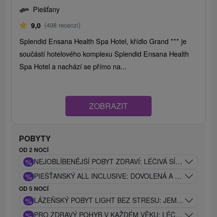
Piešťany
9,0
(498 recenzí)
Splendid Ensana Health Spa Hotel, křídlo Grand *** je
součástí hotelového komplexu Splendid Ensana Health
Spa Hotel a nachází se přímo na...
ZOBRAZIT
POBYTY
OD 2 NOCÍ
%
NEJOBLÍBENĚJŠÍ POBYT ZDRAVÍ: LÉČIVÁ SÍLA PIEŠŤAN
%
PIEŠŤANSKÝ ALL INCLUSIVE: DOVOLENÁ A ODPOČINEK
OD 5 NOCÍ
%
LÁZEŇSKÝ POBYT LIGHT BEZ STRESU: JEMNÝ LÉČEB
%
PRO ZDRAVÝ POHYB V KAŽDÉM VĚKU: LÉČEBNÝ POBYT