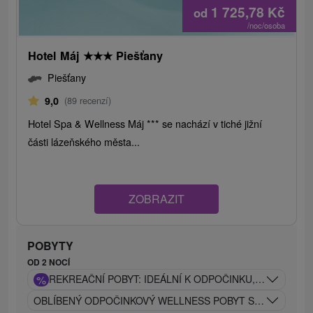
1 725,78
Kč
od
/noc/osoba
Hotel Máj
★
★
★
Piešťany
Piešťany
9,0
(89 recenzí)
Hotel Spa & Wellness Máj *** se nachází v tiché jižní
části lázeňského města...
ZOBRAZIT
POBYTY
OD 2 NOCÍ
%
REKREAČNÍ POBYT: IDEÁLNÍ K ODPOČINKU, REGENERA
OBLÍBENÝ ODPOČINKOVÝ WELLNESS POBYT S BOHATÝM