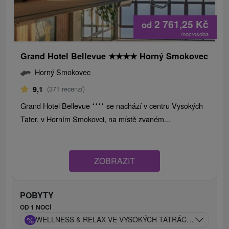
2 761,25
Kč
od
/noc/osoba
Grand Hotel Bellevue
★
★
★
★
Horný Smokovec
Horný Smokovec
9,1
(371 recenzí)
Grand Hotel Bellevue **** se nachází v centru Vysokých
Tater, v Horním Smokovci, na místě zvaném...
ZOBRAZIT
POBYTY
OD 1 NOCÍ
%
WELLNESS & RELAX VE VYSOKÝCH TATRÁCH: BELLEVU