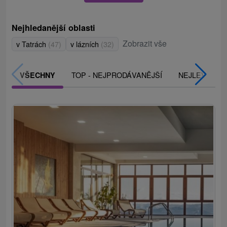
Nejhledanější oblasti
Zobrazit vše
v Tatrách
(47)
v lázních
(32)
TOP - NEJPRODÁVANĚJŠÍ
NEJLEVNĚJŠ
VŠECHNY