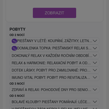
ZOBRAZIT
POBYTY
OD 2 NOCÍ
%
PIEŠŤANY V LÉTĚ: KOUPÁNÍ, ZÁŽITKY, LETNÍ ODPOČIN
%
DOMALENKA TOPKA: PIEŠŤANSKÝ RELAX SE SERVISEM,
DOKONALÝ RELAX V KAŽDÉM ROČNÍM OBDOBÍ: WELLNES
RELAX & HARMONIE: RELAXAČNÍ POBYT A ODPOČINEK P
DOTEK LÁSKY, POBYT PRO ZAMILOVANÉ: PROSECCO, MAS
IMUNO VITAL POBYT: POBYT PRO REVITALIZACI TĚLA, REL
OD 3 NOCÍ
ZDRAVÍ A RELAX: POHODOVÉ DNY PRO SENIORY V SRDCI 
OD 5 NOCÍ
BOLAVÉ KLOUBY? PIEŠŤANY POMÁHAJÍ: LÉČEBNÝ POBYT 