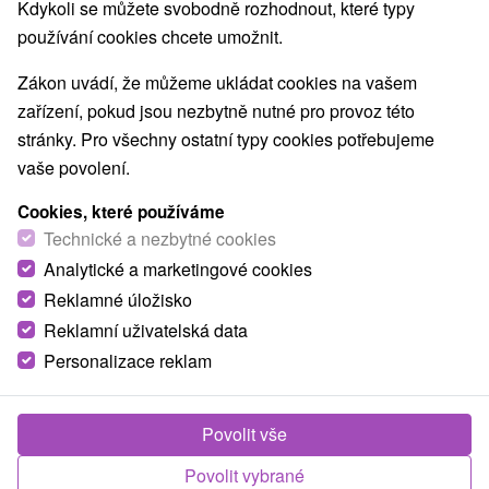
Kdykoli se můžete svobodně rozhodnout, které typy
Nejprodávanější
používání cookies chcete umožnit.
Zákon uvádí, že můžeme ukládat cookies na vašem
1.
zařízení, pokud jsou nezbytně nutné pro provoz této
stránky. Pro všechny ostatní typy cookies potřebujeme
vaše povolení.
Cookies, které používáme
Technické a nezbytné cookies
1 749,79
Kč
od
Analytické a marketingové cookies
/noc/osoba
Reklamné úložisko
Reklamní uživatelská data
Křídlo Grand, Splendid Ensana Health Spa
Hotel
★
★
★
Personalizace reklam
Lázně Piešťany - sleva až do 25 % na termíny
do 27.2.2027
Povolit vše
Splendid Ensana Health Spa Hotel, křídlo Grand
*** je součástí hotelového komplexu Splendid
Povolit vybrané