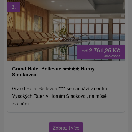
3.
2 761,25
Kč
od
/noc/osoba
Grand Hotel Bellevue
★
★
★
★
Horný
Smokovec
Grand Hotel Bellevue **** se nachází v centru
Vysokých Tater, v Horním Smokovci, na místě
zvaném...
Zobrazit více