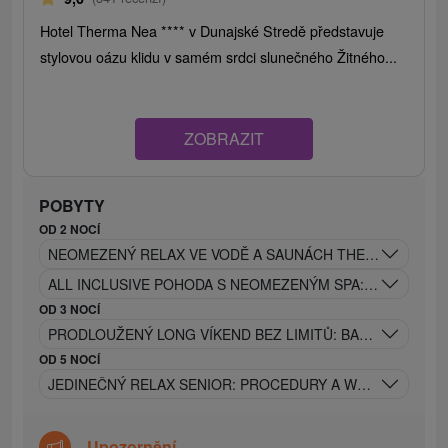
Hotel Therma Nea **** v Dunajské Stredě představuje
stylovou oázu klidu v samém srdci slunečného Žitného...
ZOBRAZIT
POBYTY
OD 2 NOCÍ
NEOMEZENÝ RELAX VE VODĚ A SAUNÁCH THERMALPARKU:
ALL INCLUSIVE POHODA S NEOMEZENÝM SPA: TERMÁLNÍ
OD 3 NOCÍ
PRODLOUŽENÝ LONG VÍKEND BEZ LIMITŮ: BAZÉNY, SAUN
OD 5 NOCÍ
JEDINEČNÝ RELAX SENIOR: PROCEDURY A WELLNESS BE
Upozornění