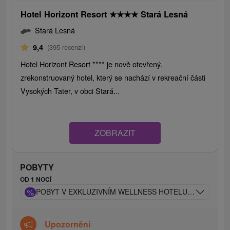
Hotel Horizont Resort
★
★
★
★
Stará Lesná
Stará Lesná
9,4
(395 recenzí)
Hotel Horizont Resort **** je nově otevřený,
zrekonstruovaný hotel, který se nachází v rekreační části
Vysokých Tater, v obci Stará...
ZOBRAZIT
POBYTY
OD 1 NOCÍ
%
POBYT V EXKLUZIVNÍM WELLNESS HOTELU S DOKONAL
Upozornění