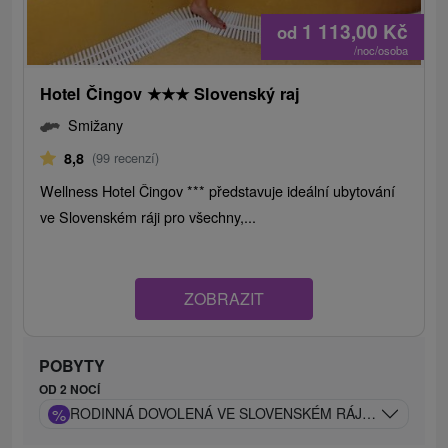
1 113,00
Kč
od
/noc/osoba
Hotel Čingov
★
★
★
Slovenský raj
Smižany
8,8
(99 recenzí)
Wellness Hotel Čingov *** představuje ideální ubytování
ve Slovenském ráji pro všechny,...
ZOBRAZIT
POBYTY
OD 2 NOCÍ
%
RODINNÁ DOVOLENÁ VE SLOVENSKÉM RÁJI: DĚTI ZDA