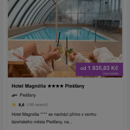
1 835,83
Kč
od
/noc/osoba
Hotel Magnólia
★
★
★
★
Piešťany
Piešťany
8,6
(165 recenzí)
Hotel Magnólia **** se nachází přímo v centru
lázeňského města Piešťany, na...