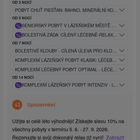
OD 3 NOCÍ
POBYT CHUŤ PIEŠŤAN: BAHNO, MINERÁLNÍ KOUPEL, MASÁ
OD 5 NOCÍ
%
SENIORSKÝ POBYT V LÁZEŇSKÉM MĚSTĚ PIEŠŤANY
%
BOLESTIVÁ ZÁDA: CÍLENÝ LÉČEBNĚ-RELAXAČNÍ POBYT
OD 7 NOCÍ
BOLESTIVÉ KLOUBY - CÍLENÁ ÚLEVA PRO KLOUBY - MODE
KOMPLEXNÍ LÁZEŇSKÝ POBYT KLASIK: LÉČEBNÝ PROGRA
KOMPLEXNÍ LÉČEBNÝ POBYT OPTIMAL - LÉČEBNÝ PROGR
OD 14 NOCÍ
%
KOMPLEXNÍ LÁZEŇSKÝ POBYT INTENZIV - LÉČEBNÝ P
Upozornění
Užijte si celé léto výhodněji! Získejte slevu 10% na
všechny pobyty v termínu 5. 6. - 27. 9. 2026.
Rezervujte si svůj dokonalý relax již nyní!
Zobrazit