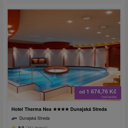
1 674,76
Kč
od
/noc/osoba
Hotel Therma Nea
★
★
★
★
Dunajská Streda
Dunajská Streda
9,0
(341 recenzí)