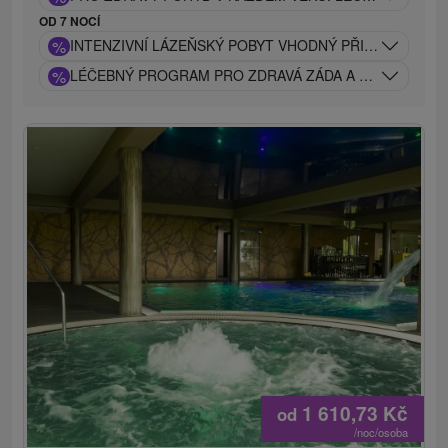
OD 7 NOCÍ
%
INTENZIVNÍ LÁZEŇSKÝ POBYT VHODNÝ PŘI PROBLÉM
%
LÉČEBNÝ PROGRAM PRO ZDRAVÁ ZÁDA A KLOUBY: TRA
1 610,73
Kč
od
/noc/osoba