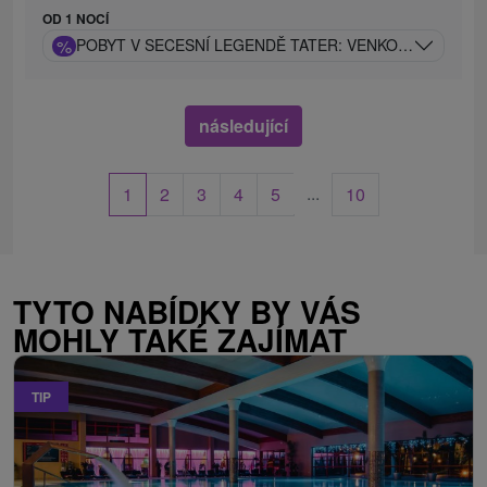
OD 1 NOCÍ
%
POBYT V SECESNÍ LEGENDĚ TATER: VENKOVNÍ BAZÉN 
následující
...
1
2
3
4
5
10
TYTO NABÍDKY BY VÁS
MOHLY TAKÉ ZAJÍMAT
TIP