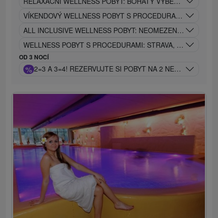
RELAXAČNÍ WELLNESS POBYT: BOHATÝ VÝBĚR PROCEDUR
VÍKENDOVÝ WELLNESS POBYT S PROCEDURAMI: VOLNÝ V
ALL INCLUSIVE WELLNESS POBYT: NEOMEZENÝ RELAX, ST
WELLNESS POBYT S PROCEDURAMI: STRAVA, BAZÉNY A P
OD 3 NOCÍ
%
2=3 A 3=4! REZERVUJTE SI POBYT NA 2 NEBO 3 NOCI 