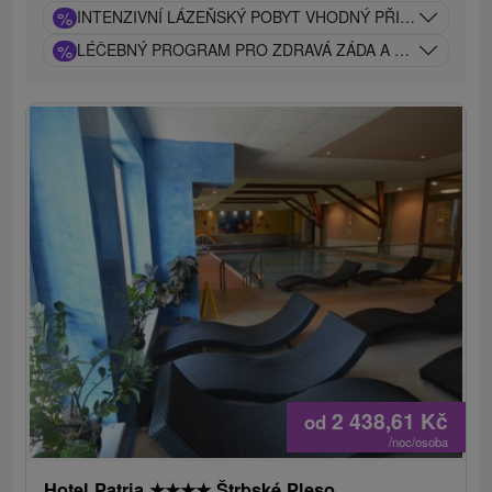
%
INTENZIVNÍ LÁZEŇSKÝ POBYT VHODNÝ PŘI PROBLÉM
%
LÉČEBNÝ PROGRAM PRO ZDRAVÁ ZÁDA A KLOUBY: TRA
2 438,61
Kč
od
/noc/osoba
Hotel Patria
★
★
★
★
Štrbské Pleso