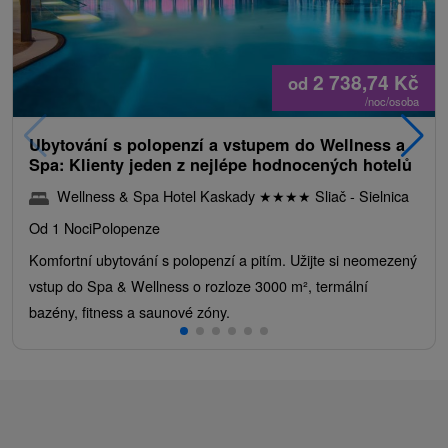
2 738,74
Kč
od
/noc/osoba
Ubytování s polopenzí a vstupem do Wellness a
Spa: Klienty jeden z nejlépe hodnocených hotelů
Wellness & Spa Hotel Kaskady
★
★
★
★
Sliač - Sielnica
Od 1 Noci
Polopenze
Komfortní ubytování s polopenzí a pitím. Užijte si neomezený
vstup do Spa & Wellness o rozloze 3000 m², termální
bazény, fitness a saunové zóny.