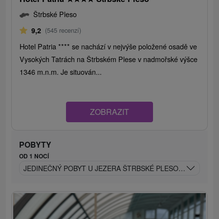
Štrbské Pleso
9,2
(545 recenzí)
Hotel Patria **** se nachází v nejvýše položené osadě ve
Vysokých Tatrách na Štrbském Plese v nadmořské výšce
1346 m.n.m. Je situován...
ZOBRAZIT
POBYTY
OD 1 NOCÍ
JEDINEČNÝ POBYT U JEZERA ŠTRBSKÉ PLESO: RELAX A 