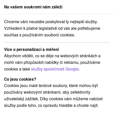
Na vašem soukromí nám záleží
člen skupiny
Sorger
Chceme vám neustále poskytovat ty nejlepší služby.
Hotely na Slovensku
Hotely s bazénem
Vzhledem k platné legislativě od vás ale potřebujeme
souhlas s používáním souborů cookies.
Hotely s bazénem
Více o personalizaci a měření
Kategorie
Abychom věděli, co se děje na webových stránkách a
mohli vám přizpůsobit nabídky či reklamu, používáme
Všechny kategorie
Hotely na Slovensku
(277)
cookies a také
služby společnosti Google
.
Hotely s bazénem
(98)
Wellness hotely na Slovensku
(93)
Co jsou cookies?
Hotely na Slovensku pro rodiny s dětmi
(72)
Cookies jsou malé textové soubory, které mohou být
Historické hotely
Hotely s termálním bazénem
(15)
(34)
používány webovými stránkami, aby zefektivnily
uživatelský zážitek. Díky cookies vám můžeme nabízet
služby podle toho, co opravdu hledáte a chcete najít.
Vyberte lokalitu nebo termín