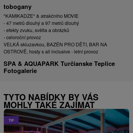
tobogany
"KAMIKADZE" & atrakčniho MOVIE
- 47 metrů dlouhý a 97 metrů dlouhý
- efekty zvuku, světla a obrázků
- celoroční provoz
VELKÁ skluzavkou, BAZÉN PRO DĚTI, BAR NA
OSTROVĚ, hosty s all inclusive - letní provoz
SPA & AQUAPARK Turčianske Teplice
Fotogalerie
TYTO NABÍDKY BY VÁS
MOHLY TAKÉ ZAJÍMAT
TIP