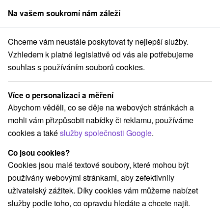
Na vašem soukromí nám záleží
člen skupiny
Sorger
Chceme vám neustále poskytovat ty nejlepší služby.
SPA & AQUAPARK Turčianske Teplice
Vzhledem k platné legislativě od vás ale potřebujeme
souhlas s používáním souborů cookies.
SPA & AQUAPARK Turčianske
Teplice
Více o personalizaci a měření
Abychom věděli, co se děje na webových stránkách a
Zpět na Lázně Turčianske Teplice
mohli vám přizpůsobit nabídky či reklamu, používáme
cookies a také
služby společnosti Google
.
Popis
Co jsou cookies?
- SPA & AQUAPARK je postaven na léčivem prameni, z
Cookies jsou malé textové soubory, které mohou být
něhož se naplňují bazény vodou
- skládá se ze dvou částí
používány webovými stránkami, aby zefektivnily
uživatelský zážitek. Díky cookies vám můžeme nabízet
SPA
služby podle toho, co opravdu hledáte a chcete najít.
- relaxační centrum ve kterém si přijdou na své milovníci