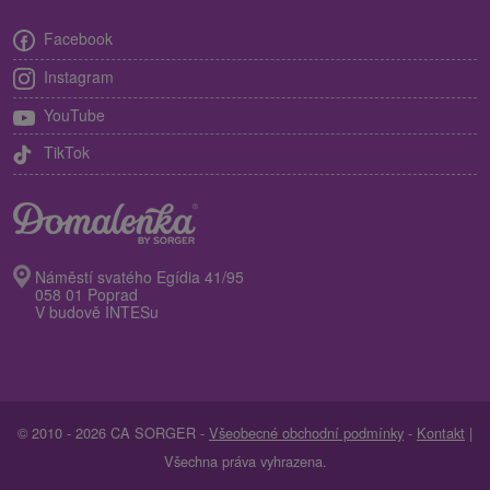
Facebook
Instagram
YouTube
TikTok
Náměstí svatého Egídia 41/95
058 01 Poprad
V budově INTESu
© 2010 - 2026 CA SORGER -
Všeobecné obchodní podmínky
-
Kontakt
|
Všechna práva vyhrazena.