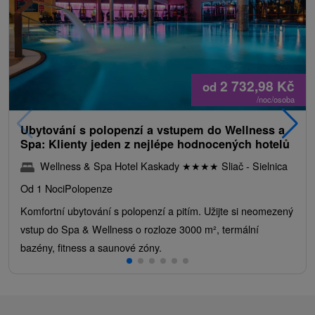
2 732,98
Kč
od
/noc/osoba
Ubytování s polopenzí a vstupem do Wellness a
Spa: Klienty jeden z nejlépe hodnocených hotelů
Wellness & Spa Hotel Kaskady
★
★
★
★
Sliač - Sielnica
Od 1 Noci
Polopenze
Komfortní ubytování s polopenzí a pitím. Užijte si neomezený
vstup do Spa & Wellness o rozloze 3000 m², termální
bazény, fitness a saunové zóny.