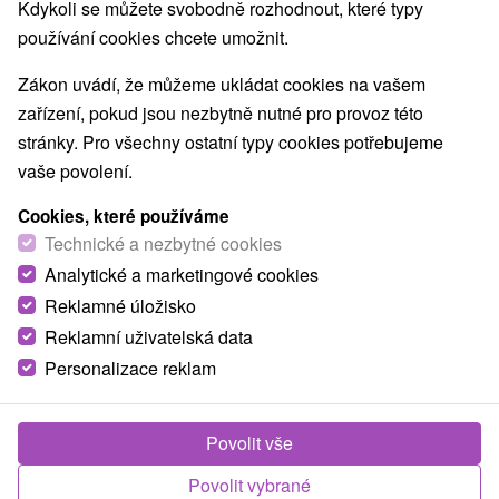
Kdykoli se můžete svobodně rozhodnout, které typy
wellnessu
- odpočívat mohou v relaxačním bazénu, kde se nacházejí
používání cookies chcete umožnit.
různé vodní trysky a chrliče vody
Zákon uvádí, že můžeme ukládat cookies na vašem
AQUAPARK
zařízení, pokud jsou nezbytně nutné pro provoz této
stránky. Pro všechny ostatní typy cookies potřebujeme
- jedinečný aquapark s moderními atrakcemi, kde si
návštěvníci zažijí zábavu plnou adrenalinu
vaše povolení.
Poloha
Cookies, které používáme
Technické a nezbytné cookies
- nachází se v centru Turčianských Teplic
Analytické a marketingové cookies
- v okolí návštěvníci mohou obdivovat krásy Horního Turca,
Malé a Velké Fatry
Reklamné úložisko
Reklamní uživatelská data
Otevírací doba
Personalizace reklam
- otevřený celoročně
voda
Povolit vše
- je tu termální voda, která sahá do dávné minulosti
Povolit vybrané
- minerální voda, která se nachází v bazénech svým