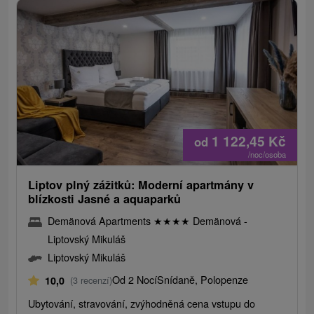
1 122,45
Kč
od
/noc/osoba
Liptov plný zážitků: Moderní apartmány v
blízkosti Jasné a aquaparků
Demänová Apartments
★
★
★
★
Demänová -
Liptovský Mikuláš
Liptovský Mikuláš
Od 2 Nocí
Snídaně, Polopenze
10,0
(3 recenzí)
Ubytování, stravování, zvýhodněná cena vstupu do