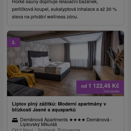
Horké sauny doplňuje relaxační bazének,
perličková koupel, eukalyptová inhalace a až 20 %
sleva na privátní wellness zónu.
3.
1 122,45
Kč
od
/noc/osoba
Liptov plný zážitků: Moderní apartmány v
blízkosti Jasné a aquaparků
Demänová Apartments
★
★
★
★
Demänová -
Liptovský Mikuláš
Od 2 Nocí
Snídaně, Polopenze