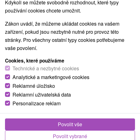
Nejprodávanější
Kdykoli se můžete svobodně rozhodnout, které typy
používání cookies chcete umožnit.
1.
Zákon uvádí, že můžeme ukládat cookies na vašem
zařízení, pokud jsou nezbytně nutné pro provoz této
stránky. Pro všechny ostatní typy cookies potřebujeme
vaše povolení.
Cookies, které používáme
1 758,00
Kč
od
Technické a nezbytné cookies
/noc/osoba
Analytické a marketingové cookies
Reklamné úložisko
Pobyt ve stylových chatkách přímo v
Tatralandii: Neomezené multi-vstupy do
Reklamní uživatelská data
aquaparku a lanovky
Personalizace reklam
Holiday Village Tatralandia
Od 1 Noci
Snídaně, Polopenze
Povolit vše
Užijte si pobyt a získejte skipasy/lístky na lanovky
do středisek Jasná a Vysoké Tatry a vstupy do
Povolit vybrané