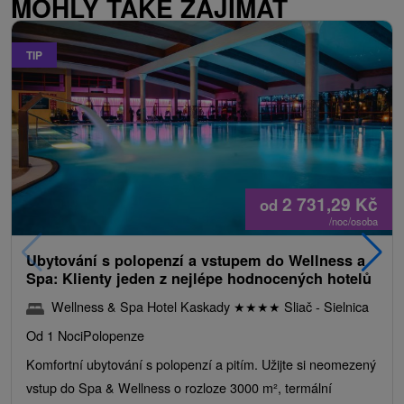
MOHLY TAKÉ ZAJÍMAT
TIP
2 731,29
Kč
od
/noc/osoba
Ubytování s polopenzí a vstupem do Wellness a
Spa: Klienty jeden z nejlépe hodnocených hotelů
Wellness & Spa Hotel Kaskady
★
★
★
★
Sliač - Sielnica
Od 1 Noci
Polopenze
Komfortní ubytování s polopenzí a pitím. Užijte si neomezený
vstup do Spa & Wellness o rozloze 3000 m², termální