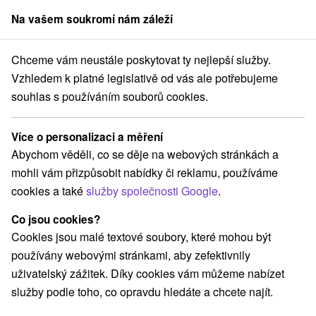
Na vašem soukromí nám záleží
člen skupiny
Sorger
Chceme vám neustále poskytovat ty nejlepší služby.
na Slovensku
Stredné Slovensko
Žilinský kraj
Liptovský Mikuláš
Vzhledem k platné legislativě od vás ale potřebujeme
souhlas s používáním souborů cookies.
Pobyty Liptovský Mikuláš
Více o personalizaci a měření
Kategorie
Abychom věděli, co se děje na webových stránkách a
mohli vám přizpůsobit nabídky či reklamu, používáme
Všechny kategorie
Pobyty v akci
(3)
cookies a také
služby společnosti Google
.
Wellness pobyty
Víkendové pobyty
(5)
(5)
Romantické pobyty
Pobyty pro seniory
(2)
(2)
Co jsou cookies?
Rodinné pobyty
(6)
Cookies jsou malé textové soubory, které mohou být
používány webovými stránkami, aby zefektivnily
uživatelský zážitek. Díky cookies vám můžeme nabízet
Vyberte lokalitu nebo termín
služby podle toho, co opravdu hledáte a chcete najít.