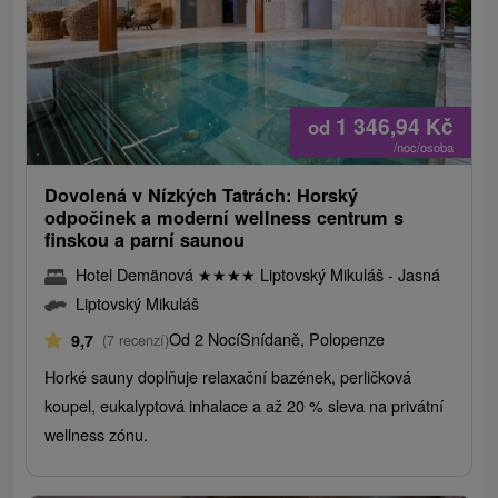
1 346,94
Kč
od
/noc/osoba
Dovolená v Nízkých Tatrách: Horský
odpočinek a moderní wellness centrum s
finskou a parní saunou
Hotel Demänová
★
★
★
★
Liptovský Mikuláš - Jasná
Liptovský Mikuláš
Od 2 Nocí
Snídaně, Polopenze
9,7
(7 recenzí)
Horké sauny doplňuje relaxační bazének, perličková
koupel, eukalyptová inhalace a až 20 % sleva na privátní
wellness zónu.