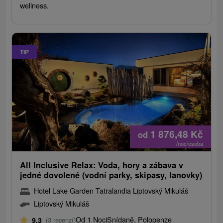
wellness.
TIP
1 876,48
Kč
od
/noc/osoba
All Inclusive Relax: Voda, hory a zábava v
jedné dovolené (vodní parky, skipasy, ​​lanovky)
Hotel Lake Garden Tatralandia Liptovský Mikuláš
Liptovský Mikuláš
Od 1 Noci
Snídaně, Polopenze
9,3
(3 recenzí)