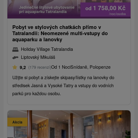
1 758,00
Kč
od
/noc/osoba
Pobyt ve stylových chatkách přímo v
Tatralandii: Neomezené multi-vstupy do
aquaparku a lanovky
Holiday Village Tatralandia
Liptovský Mikuláš
Od 1 Noci
Snídaně, Polopenze
9,2
(179 recenzí)
Užijte si pobyt a získejte skipasy/lístky na lanovky do
středisek Jasná a Vysoké Tatry a vstupy do vodních
parků pro každou osobu.
Akcia