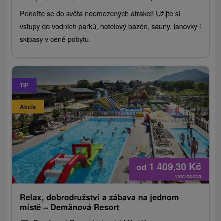
Ponořte se do světa neomezených atrakcí! Užijte si
vstupy do vodních parků, hotelový bazén, sauny, lanovky i
skipasy v ceně pobytu.
TIP
Akcia
1 409,30
Kč
od
/noc/osoba
Relax, dobrodružství a zábava na jednom
místě – Demänová Resort