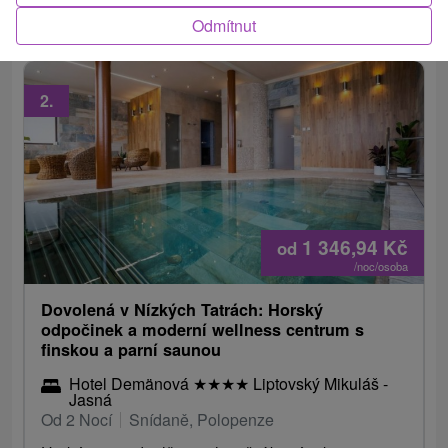
vodních parků pro každou osobu.
Odmítnut
2.
1 346,94
Kč
od
/noc/osoba
Dovolená v Nízkých Tatrách: Horský
odpočinek a moderní wellness centrum s
finskou a parní saunou
Hotel Demänová
★
★
★
★
Liptovský Mikuláš -
Jasná
Od 2 Nocí
Snídaně, Polopenze