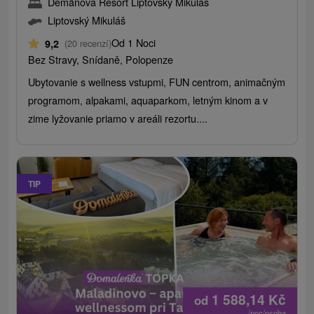
Demänová Resort Liptovský Mikuláš
Liptovský Mikuláš
Od 1 Noci
9,2
(20 recenzí)
Bez Stravy, Snídaně, Polopenze
Ubytovanie s wellness vstupmi, FUN centrom, animačným
programom, alpakami, aquaparkom, letným kinom a v
zime lyžovanie priamo v areáli rezortu....
TIP
1 588,14
Kč
od
/noc/osoba