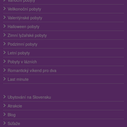
Vánoční pobyty
Velikonoční pobyty
Valentýnské pobyty
Halloween pobyty
Zimní lyžařské pobyty
Podzimní pobyty
Letní pobyty
Pobyty v lázních
Romantický víkend pro dva
Last minute
Ubytování na Slovensku
Atrakcie
Blog
Súťaže