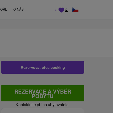
MOŘE
O NÁS
Rezervovat přes booking
REZERVACE A VÝBĚR
POBYTU
Kontaktujte přímo ubytovatele.