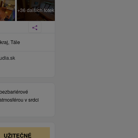
+36 dalších fotek
raj, Tále
udia.sk
 bezbariérové
atmosférou v srdci
UŽITEČNÉ