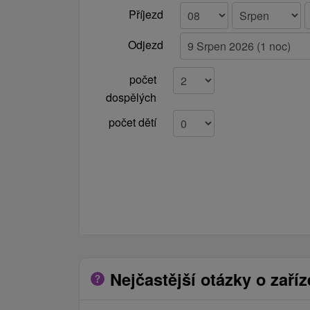
Příjezd
Odjezd
počet
dospělých
počet dětí
Nejčastější otázky o zaříz