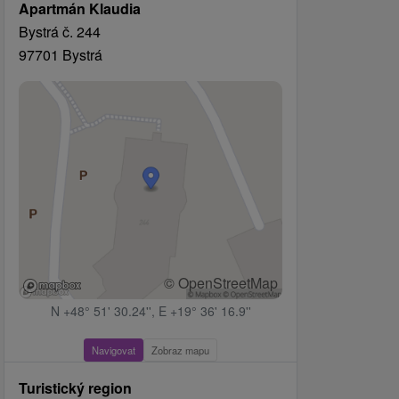
Apartmán Klaudia
Bystrá č. 244
97701 Bystrá
© OpenStreetMap
N +48° 51' 30.24'', E +19° 36' 16.9''
Navigovat
Zobraz mapu
Turistický region