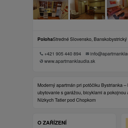
Poloha
Stredné Slovensko, Banskobystrický k
+421 905 440 894
info@apartmankla
www.apartmanklaudia.sk
Moderný apartmán pri potôčiku Bystrianka –
ubytovanie s garážou, bicyklami a pokojnou 
Nízkych Tatier pod Chopkom
O ZAŘÍZENÍ