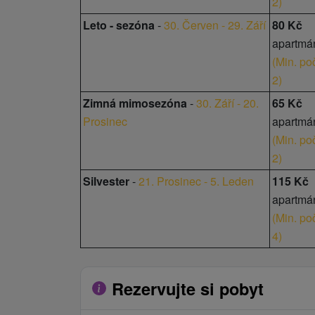
2
)
Leto - sezóna
-
30. Červen - 29. Září
80 Kč
apartmá
(
Min. poč
2
)
Zimná mimosezóna
-
30. Září - 20.
65 Kč
Prosinec
apartmá
(
Min. poč
2
)
Silvester
-
21. Prosinec - 5. Leden
115 Kč
apartmá
(
Min. poč
4
)
Rezervujte si pobyt