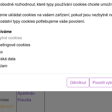
obodně rozhodnout, které typy používání cookies chcete umožni
me ukládat cookies na vašem zařízení, pokud jsou nezbytně nu
 ostatní typy cookies potřebujeme vaše povolení.
žíváme
ytné cookies
ketingové cookies
Ubyt.
ko
jednotka
lská data
Apartmán
klam
n/noc
Klaudia
et nocí:
Odmítnut
Povolit vy
Apartmán
n/noc
Klaudia
et nocí: