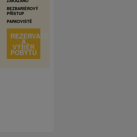
ZAKÁZÁNO
BEZBARIÉROVÝ
PŘÍSTUP
PARKOVIŠTĚ
REZERVACE
A
VÝBĚR
POBYTU