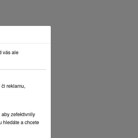
d vás ale
 či reklamu,
aby zefektivnily
u hledáte a chcete