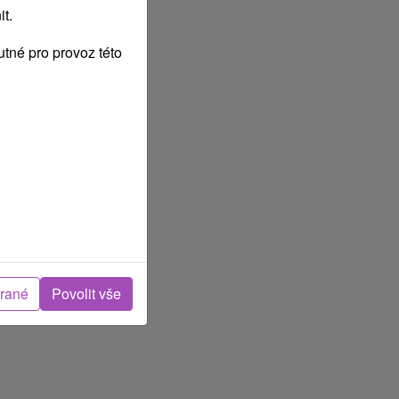
t.
tné pro provoz této
brané
Povolit vše