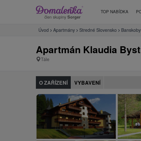
TOP NABÍDKA
P
člen skupiny
Sorger
Úvod
Apartmány
Stredné Slovensko
Banskobys
Apartmán Klaudia Byst
Tále
O ZAŘÍZENÍ
VYBAVENÍ