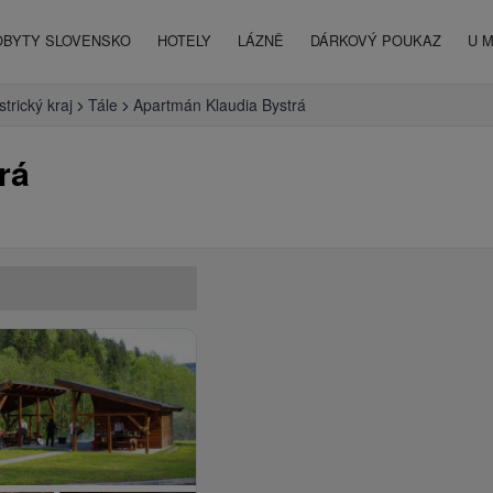
OBYTY SLOVENSKO
HOTELY
LÁZNĚ
DÁRKOVÝ POUKAZ
U 
trický kraj
Tále
Apartmán Klaudia Bystrá
rá