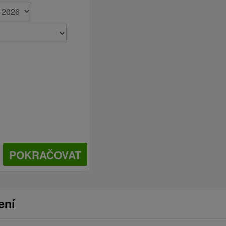
POKRAČOVAT
ení