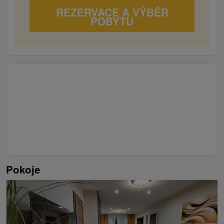
REZERVACE A VÝBĚR
POBYTU
Pokoje