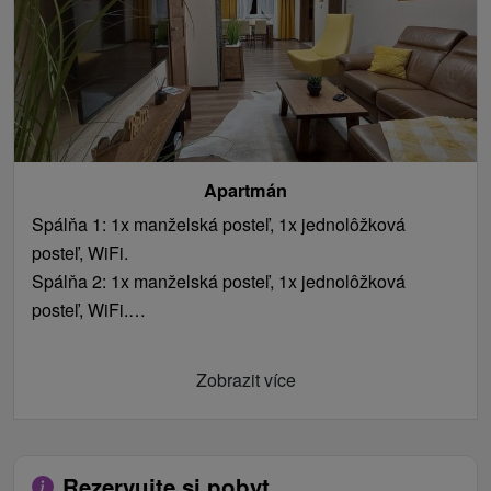
Apartmán
Spálňa 1: 1x manželská posteľ, 1x jednolôžková
posteľ, WiFi.
Spálňa 2: 1x manželská posteľ, 1x jednolôžková
posteľ, WiFi.
Obývacia miestnosť: TV/SAT, rádio, gauč, jedálenské
sedenie, balkón.
Zobrazit více
Kuchyňa: elektrická rúra, indukčná varná doska,
mikrovlnná rúra, rýchlovarná kanvica, chladnička,
mraznička, umývačka riadu.
Kúpeľňa s toaletou: sprchovací kút, WC.
Rezervujte si pobyt