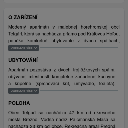
O ZAŘÍZENÍ
Moderný apartmán v malebnej horehronskej obci
Telgárt, ktorá sa nachádza priamo pod Kráľovou Hoľou,
ponúka komfortné ubytovanie v dvoch spálňach,
spoločenskú miestnosť s TV a jedálenským sedením a
ZOBRAZIT VÍCE
peknú plne vybavenú kuchyňu
,
ktorá splní požiadavky
UBYTOVÁNÍ
všetkých milovníkov varenia. Chutné jedlá je následne
možné servírovať pri jedálenskom stole pre šesť osôb,
Apartmán pozostáva z dvoch trojlôžkových spální,
ktorý je umiestnený v spoločenskej miestnosti.
obývacej miestnosti, kompletne zariadenej kuchyne
Samozrejmosťou je WiFi pripojenie na internet a
a kúpeľne (sprchovací kút, umývadlo, toaleta).
parkovanie v garáži, ktorá prináleží apartmánu, alebo
Ubytovanie sa prenajíma ako celok a jeho
ZOBRAZIT VÍCE
priamo pri objekte. Ubytovanie je vhodné pre menšie
maximálna kapacita je 6 osôb/lôžok.
rodiny s deťmi, alebo skupinky návštevníkov, ktorých
POLOHA
láka nádherná horehronská príroda a čerstvý vzduch.
Obec Telgárt sa nachádza 47 km od okresného
mesta Brezno. Vodná nádrž Palcmanská Maša sa
Telgárt a blízke okolie ponúka množstvo
nachádza 23 km od obce, Rekreačná areál Predná