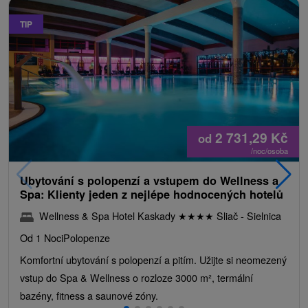
TIP
2 731,29
Kč
od
/noc/osoba
Ubytování s polopenzí a vstupem do Wellness a
Spa: Klienty jeden z nejlépe hodnocených hotelů
Wellness & Spa Hotel Kaskady
★
★
★
★
Sliač - Sielnica
Od 1 Noci
Polopenze
Komfortní ubytování s polopenzí a pitím. Užijte si neomezený
vstup do Spa & Wellness o rozloze 3000 m², termální
bazény, fitness a saunové zóny.