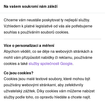
Na vašem soukromí nám záleží
člen skupiny
Sorger
Chceme vám neustále poskytovat ty nejlepší služby.
vensko
Banskobystrický kraj
Telgárt
Apartmán Vladimíra Telgárt
Vzhledem k platné legislativě od vás ale potřebujeme
souhlas s používáním souborů cookies.
Apartmán Vladimíra Telgárt
Telgárt
Více o personalizaci a měření
Abychom věděli, co se děje na webových stránkách a
mohli vám přizpůsobit nabídky či reklamu, používáme
Rezervovat přes booking
cookies a také
služby společnosti Google
.
Co jsou cookies?
Cookies jsou malé textové soubory, které mohou být
REZERVACE A VÝBĚR POBYTU
používány webovými stránkami, aby zefektivnily
Kontaktujte přímo ubytovatele.
uživatelský zážitek. Díky cookies vám můžeme nabízet
služby podle toho, co opravdu hledáte a chcete najít.
Navigovat do místa