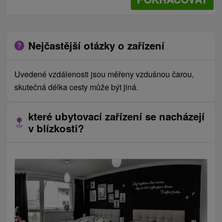
Nejčastější otázky o zařízení
Uvedené vzdálenosti jsou měřeny vzdušnou čarou,
skutečná délka cesty může být jiná.
které ubytovací zařízení se nacházejí
v blízkosti?