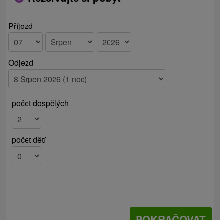
Příjezd
Odjezd
počet dospělých
počet dětí
POKRAČOVAT