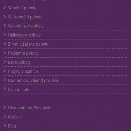
Vánoční pobyty
Velikonoční pobyty
Valentýnské pobyty
Halloween pobyty
Zimní lyžařské pobyty
Podzimní pobyty
Letní pobyty
Pobyty v lázních
Romantický víkend pro dva
Last minute
Ubytování na Slovensku
Atrakcie
Blog