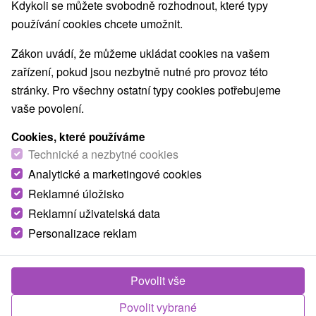
Kdykoli se můžete svobodně rozhodnout, které typy
O ZAŘÍZENÍ
VYBAVENÍ
používání cookies chcete umožnit.
Zákon uvádí, že můžeme ukládat cookies na vašem
zařízení, pokud jsou nezbytně nutné pro provoz této
stránky. Pro všechny ostatní typy cookies potřebujeme
vaše povolení.
Cookies, které používáme
Technické a nezbytné cookies
Analytické a marketingové cookies
Reklamné úložisko
Reklamní uživatelská data
Personalizace reklam
Povolit vše
Povolit vybrané