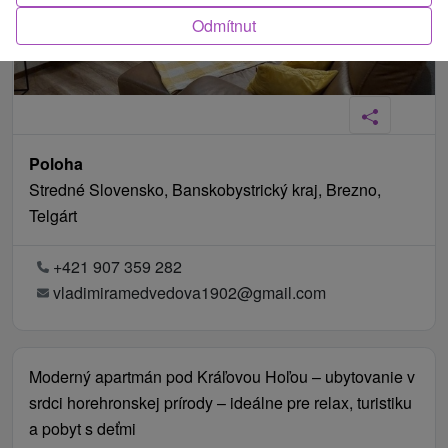
Odmítnut
Poloha
Stredné Slovensko, Banskobystrický kraj, Brezno,
Telgárt
+421 907 359 282
vladimiramedvedova1902@gmail.com
Moderný apartmán pod Kráľovou Hoľou – ubytovanie v
srdci horehronskej prírody – ideálne pre relax, turistiku
a pobyt s deťmi