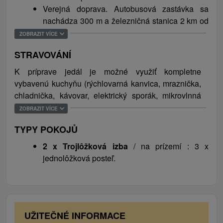
prevádzke niekoľko lyžiarskych stredísk vrátane
Verejná doprava. Autobusová zastávka sa
Snowparku Lučivná, SkiTatry - Tatrasvit i Ski Park
nachádza 300 m a železničná stanica 2 km od
Tatranská Teplička. Za históriou a kultúrou môžu
ubytovania.
ZOBRAZIT VÍCE
návštevníci vyraziť do Galérie Poliankovo,
STRAVOVÁNÍ
Podtatranského múzea v Poprade alebo vyskúšať
prehliadku Važeckej jaskyne. V lete sú obľúbenými
K príprave jedál je možné využiť kompletne
najmä turistiky, medzi najznámejšie vrchy patrí
vybavenú kuchyňu (rýchlovarná kanvica, mraznička,
Gerlachovský štít, Kriváň, Kráľova Hoľa, Kôprovský
chladnička, kávovar, elektrický sporák, mikrovlnná
štít, Rysy a veľa ďalších. Deťom sa tu zapáči tiež,
rúra) a jedálenské posedenie. Obchod s potravinami
ZOBRAZIT VÍCE
populárnym je Dinopark, Tricklandia alebo aquapark
je vzdialený 500 m a reštaurácia 700 m od
AquaCity Poprad, ktorý je otvorený celoročne.
TYPY POKOJŮ
ubytovania.
2 x Trojlôžková izba
/ na prízemí : 3 x
jednolôžková posteľ.
UŽITEČNÉ INFORMACE