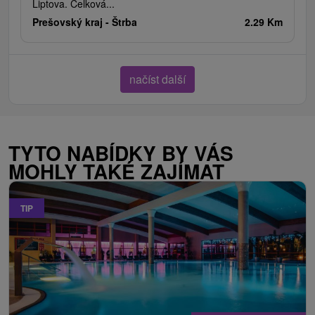
Liptova. Celková...
Prešovský kraj -
Štrba
2.29 Km
načíst další
TYTO NABÍDKY BY VÁS
MOHLY TAKÉ ZAJÍMAT
TIP