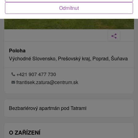
Odmítnut
Poloha
Východné Slovensko, Prešovský kraj, Poprad, Šuňava
+421 907 477 730
frantisek.zatura@centrum.sk
Bezbariérový apartmán pod Tatrami
O ZAŘÍZENÍ