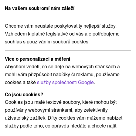
Na vašem soukromí nám záleží
člen skupiny
Sorger
Chceme vám neustále poskytovat ty nejlepší služby.
né Slovensko
Prešovský kraj
Šuňava
Apartmán Zatura Šuňava
Vzhledem k platné legislativě od vás ale potřebujeme
souhlas s používáním souborů cookies.
Apartmán Zatura Šuňava
Šuňava
Více o personalizaci a měření
Abychom věděli, co se děje na webových stránkách a
mohli vám přizpůsobit nabídky či reklamu, používáme
Rezervovat přes booking
cookies a také
služby společnosti Google
.
Co jsou cookies?
Cookies jsou malé textové soubory, které mohou být
REZERVACE A VÝBĚR POBYTU
používány webovými stránkami, aby zefektivnily
Kontaktujte přímo ubytovatele.
uživatelský zážitek. Díky cookies vám můžeme nabízet
služby podle toho, co opravdu hledáte a chcete najít.
Navigovat do místa