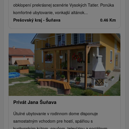
obklopení prekrásnej scenérie Vysokých Tatier. Ponúka
komfortné ubytovanie, vonkajší altánok...
Prešovský kraj -
Šuňava
0.46 Km
Privát Jana Šuňava
Útulné ubytovanie v rodinnom dome disponuje
samostatným vchodom pre hostí, spálňou s
kuchynským kútom, gaučom, televíziou a sociálnym