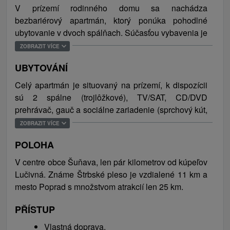
V prízemí rodinného domu sa nachádza
bezbariérový apartmán, ktorý ponúka pohodlné
ubytovanie v dvoch spálňach. Súčasťou vybavenia je
aj kúpeľňa, technická miestnosť na odložení lyží a
ZOBRAZIT VÍCE
lyžiarok, DVD/CD prehrávač, TV/SAT a pohodlný
UBYTOVÁNÍ
gauč. K príprave chutných jedál môžu hostia využiť
moderne vybavenú kuchyňu alebo počas letných
Celý apartmán je situovaný na prízemí, k dispozícii
mesiacov grilovať na záhrade. V exteriéri sa
sú 2 spálne (trojlôžkové), TV/SAT, CD/DVD
nachádza altánok so záhradným sedením a pre deti
prehrávač, gauč a sociálne zariadenie (sprchový kút,
je pripravený domček na hranie, hojdačka,
toaleta). Celková kapacita ubytovania je 6 osôb (6 x
ZOBRAZIT VÍCE
pieskovisko a trampolína. V objekte nechýba
pevné lôžka).
bezplatné WiFi pripojenie k internetu a
POLOHA
samozrejmosťou je aj parkovanie priamo pred
V centre obce Šuňava, len pár kilometrov od kúpeľov
ubytovaním. Vysoké Tatry patria celoročne medzi
Lučivná. Známe Štrbské pleso je vzdialené 11 km a
najvyhľadávanejšie turistické destinácie na
mesto Poprad s množstvom atrakcií len 25 km.
Slovensku
PŘÍSTUP
Obec Šuňava je skvelým východiskovým bodom pre
rôzne aktivity v okolí. Počas zimných mesiacov je v
Vlastná doprava.