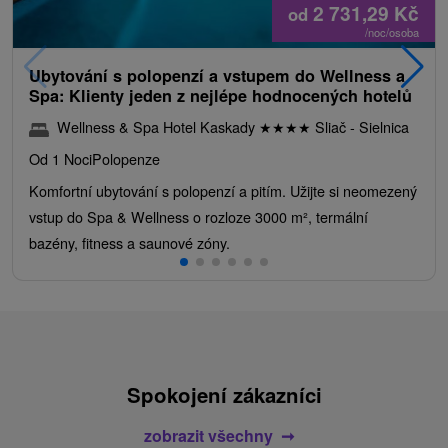
2 731,29
Kč
od
/noc/osoba
Ubytování s polopenzí a vstupem do Wellness a
Spa: Klienty jeden z nejlépe hodnocených hotelů
Wellness & Spa Hotel Kaskady
★
★
★
★
Sliač - Sielnica
Od 1 Noci
Polopenze
Komfortní ubytování s polopenzí a pitím. Užijte si neomezený
vstup do Spa & Wellness o rozloze 3000 m², termální
bazény, fitness a saunové zóny.
Spokojení zákazníci
zobrazit všechny