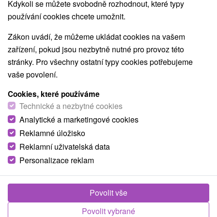
Kdykoli se můžete svobodně rozhodnout, které typy
O ZAŘÍZENÍ
VYBAVENÍ
používání cookies chcete umožnit.
Zákon uvádí, že můžeme ukládat cookies na vašem
zařízení, pokud jsou nezbytně nutné pro provoz této
stránky. Pro všechny ostatní typy cookies potřebujeme
vaše povolení.
Cookies, které používáme
Technické a nezbytné cookies
Analytické a marketingové cookies
Reklamné úložisko
Reklamní uživatelská data
Personalizace reklam
Povolit vše
Povolit vybrané