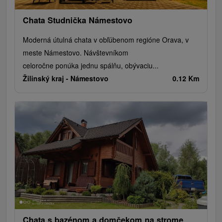
Chata Studnička Námestovo
Moderná útulná chata v obľúbenom regióne Orava, v
meste Námestovo. Návštevníkom
celoročne ponúka jednu spálňu, obývaciu...
Žilinský kraj -
Námestovo
0.12 Km
Chata s bazénom a domčekom na strome