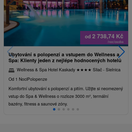
2 738,74
Kč
od
/noc/osoba
Ubytování s polopenzí a vstupem do Wellness a
Spa: Klienty jeden z nejlépe hodnocených hotelů
Wellness & Spa Hotel Kaskady
★
★
★
★
Sliač - Sielnica
Od 1 Noci
Polopenze
Komfortní ubytování s polopenzí a pitím. Užijte si neomezený
vstup do Spa & Wellness o rozloze 3000 m², termální
bazény, fitness a saunové zóny.