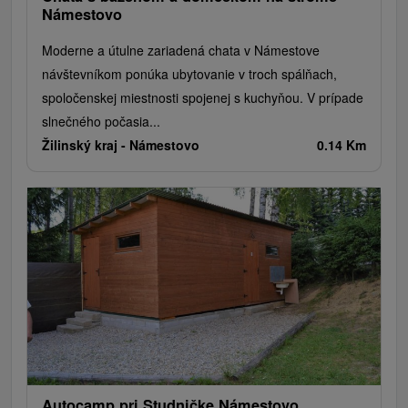
Námestovo
Moderne a útulne zariadená chata v Námestove
návštevníkom ponúka ubytovanie v troch spálňach,
spoločenskej miestnosti spojenej s kuchyňou. V prípade
slnečného počasia...
Žilinský kraj -
Námestovo
0.14 Km
Autocamp pri Studničke Námestovo