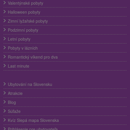
Valentýnské pobyty
Halloween pobyty
Zimní lyžařské pobyty
Podzimní pobyty
Letní pobyty
Pobyty v lázních
Romantický víkend pro dva
Last minute
Ubytování na Slovensku
Atrakcie
Blog
Súťaže
Kvíz Slepá mapa Slovenska
Prihlásenie pre ubytovateľa