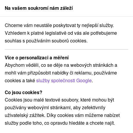
Na vašem soukromí nám záleží
člen skupiny
Sorger
Chceme vám neustále poskytovat ty nejlepší služby.
Žilinský kraj
Námestovo
Apartmánový dom Bobrovka Námestovo
Vzhledem k platné legislativě od vás ale potřebujeme
souhlas s používáním souborů cookies.
Apartmánový dom Bobrovka
Námestovo
Více o personalizaci a měření
Námestovo
Abychom věděli, co se děje na webových stránkách a
mohli vám přizpůsobit nabídky či reklamu, používáme
cookies a také
služby společnosti Google
.
REZERVACE A VÝBĚR POBYTU
Co jsou cookies?
Kontaktujte přímo ubytovatele.
Cookies jsou malé textové soubory, které mohou být
Navigovat do místa
používány webovými stránkami, aby zefektivnily
uživatelský zážitek. Díky cookies vám můžeme nabízet
O ZAŘÍZENÍ
VYBAVENÍ
služby podle toho, co opravdu hledáte a chcete najít.