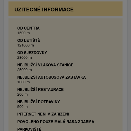
môže byť aj návšteva aquaparku Meander Park v
UŽITEČNÉ INFORMACE
Oraviciach. V zimnom období návštevníci uvítajú
niekoľko lyžiarskych stredísk (Krušetnica, Uhliská,
Rabčice, Sihelné, Polhorská hrádok, Brezovica ai.).
OD CENTRA
1500 m
OD LETIŠTĚ
121000 m
OD SJEZDOVKY
28000 m
NEJBLIŽŠÍ VLAKOVÁ STANICE
25000 m
NEJBLIŽŠÍ AUTOBUSOVÁ ZASTÁVKA
1000 m
NEJBLIŽŠÍ RESTAURACE
200 m
NEJBLIŽŠÍ POTRAVINY
500 m
INTERNET NENÍ V ZAŘÍZENÍ
POVOLENO POUZE MALÁ RASA ZDARMA
PARKOVIŠTĚ