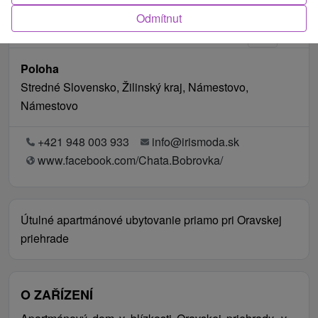
Odmítnut
Poloha
Stredné Slovensko, Žilinský kraj, Námestovo,
Námestovo
+421 948 003 933
info@irismoda.sk
www.facebook.com/Chata.Bobrovka/
Útulné apartmánové ubytovanie priamo pri Oravskej
priehrade
O ZAŘÍZENÍ