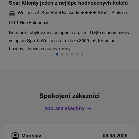
Spa: Klienty jeden z nejlépe hodnocených hotelů
Wellness & Spa Hotel Kaskady
★
★
★
★
Sliač - Sielnica
Od 1 Noci
Polopenze
Komfortní ubytování s polopenzí a pitím. Užijte si neomezený
vstup do Spa & Wellness o rozloze 3000 m², termální
bazény, fitness a saunové zóny.
Spokojení zákazníci
zobrazit všechny
Miroslav
08.08.2026