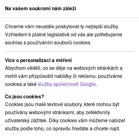
Na vašem soukromí nám záleží
člen skupiny
Sorger
Chceme vám neustále poskytovat ty nejlepší služby.
vensko
Žilinský kraj
Bešeňová
Apartmány Lenka Bešeňová 104
Vzhledem k platné legislativě od vás ale potřebujeme
souhlas s používáním souborů cookies.
Apartmány Lenka Bešeňová 104
Bešeňová
Více o personalizaci a měření
Abychom věděli, co se děje na webových stránkách a
mohli vám přizpůsobit nabídky či reklamu, používáme
Rezervovat přes booking
cookies a také
služby společnosti Google
.
Co jsou cookies?
Cookies jsou malé textové soubory, které mohou být
REZERVACE A VÝBĚR POBYTU
používány webovými stránkami, aby zefektivnily
Kontaktujte přímo ubytovatele.
uživatelský zážitek. Díky cookies vám můžeme nabízet
služby podle toho, co opravdu hledáte a chcete najít.
Navigovat do místa