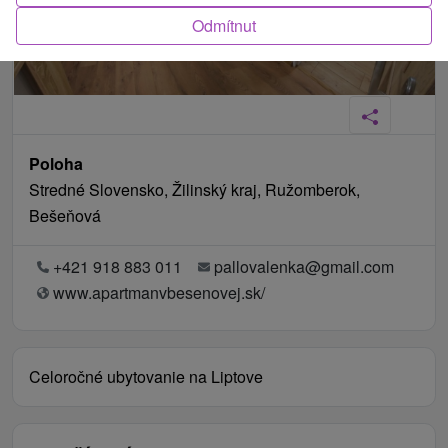
Odmítnut
Poloha
Stredné Slovensko, Žilinský kraj, Ružomberok,
Bešeňová
+421 918 883 011
pallovalenka@gmail.com
www.apartmanvbesenovej.sk/
Celoročné ubytovanie na Liptove