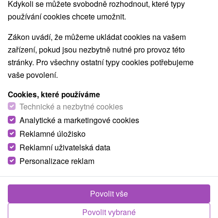
Kdykoli se můžete svobodně rozhodnout, které typy
O ZAŘÍZENÍ
VYBAVENÍ
používání cookies chcete umožnit.
Zákon uvádí, že můžeme ukládat cookies na vašem
zařízení, pokud jsou nezbytně nutné pro provoz této
stránky. Pro všechny ostatní typy cookies potřebujeme
vaše povolení.
Cookies, které používáme
Technické a nezbytné cookies
Analytické a marketingové cookies
Reklamné úložisko
Reklamní uživatelská data
Personalizace reklam
Povolit vše
Povolit vybrané