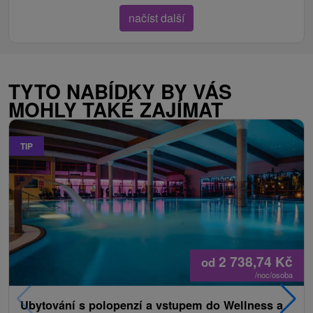
načíst další
TYTO NABÍDKY BY VÁS
MOHLY TAKÉ ZAJÍMAT
TIP
2 738,74
Kč
od
/noc/osoba
Ubytování s polopenzí a vstupem do Wellness a