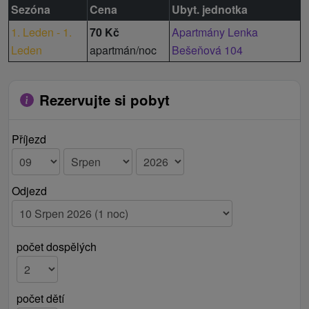
Sezóna
Cena
Ubyt. jednotka
1. Leden - 1.
70 Kč
Apartmány Lenka
Leden
apartmán/noc
Bešeňová 104
Rezervujte si pobyt
Příjezd
Odjezd
počet dospělých
počet dětí