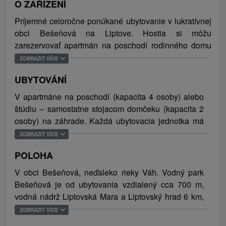
O ZAŘÍZENÍ
Príjemné celoročne ponúkané ubytovanie v lukratívnej
obci Bešeňová na Liptove. Hostia si môžu
zarezervovať apartmán na poschodí rodinného domu
alebo štúdio v samostatne stojacom domčeku na
ZOBRAZIT VÍCE
záhrade. Oba priestory obsahujú okrem spálne s TV aj
UBYTOVÁNÍ
moderný kuchynský kút s jedálenským sedením a
samostatné sociálne zariadenie. Bezplatné pripojenie
V apartmáne na poschodí (kapacita 4 osoby) alebo
na internet je riešené prostredníctvom WiFi siete. V
štúdiu – samostatne stojacom domčeku (kapacita 2
záhrade je k využitiu terasa s grilom a vonkajším
osoby) na záhrade. Každá ubytovacia jednotka má
posedením, detský kútik s hračkami a uzamykateľná
vlastnú kúpeľňu (toaleta, sprchový kút, umývadlo,
ZOBRAZIT VÍCE
garáž na úschovu bicyklov a iného športového
sušič na vlasy, stojan na prádlo, uteráky). Ubytovanie
vybavenia. Parkovanie (2 miesta) je zriadené priamo v
POLOHA
pre celkovo 6 osôb.
oplotenom areáli. Ubytovanie je vhodné pre rodiny s
V obci Bešeňová, neďaleko rieky Váh. Vodný park
deťmi a stredne veľké skupiny priateľov. Fajčenie,
Bešeňová je od ubytovania vzdialený cca 700 m,
nadmerný hluk ani domáce zvieratá nie sú povolené.
vodná nádrž Liptovská Mara a Liptovský hrad 6 km,
Archeoskanzen Havránok asi 7,5 km.
ZOBRAZIT VÍCE
Vďaka ideálnej polohe je Bešeňová vhodná pre