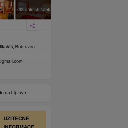
+33 dalších fotek
Mikuláš, Bobrovec
@gmail.com
ie na Liptove
UŽITEČNÉ
INFORMACE