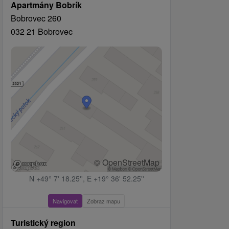
Apartmány Bobrík
Bobrovec 260
032 21 Bobrovec
© OpenStreetMap
N +49° 7' 18.25'', E +19° 36' 52.25''
Navigovat
Zobraz mapu
Turistický region