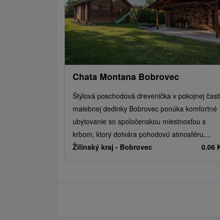
doska, mikrovlnná rúra,
varná kanvica, chladnička,
mraznička, jedálenské
sedenie.
Podkrovný apartmán:
2x Spálňa : 1x manželská
posteľ, internet WiFi.
Chata Montana Bobrovec
Kúpeľňa s toaletou:
sprchový kút, umývadlo,
Štýlová poschodová drevenička v pokojnej čast
toaleta, uteráky.
malebnej dedinky Bobrovec ponúka komfortné
Obývacia miestnosť:
ubytovanie so spoločenskou miestnosťou s
TV/SAT, gauč (rozkladací,
krbom, ktorý dotvára pohodovú atmosféru,...
možnosť 2x prístelky), rádio,
Žilinský kraj -
Bobrovec
0.06
balkón.
Kuchyňa: keramická varná
doska, mikrovlnná rúra,
varná kanvica, chladnička,
mraznička, jedálenské
sedenie.