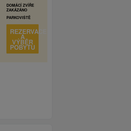
DOMÁCÍ ZVÍŘE
ZAKÁZÁNO
PARKOVIŠTĚ
REZERVACE
A
VÝBĚR
POBYTU