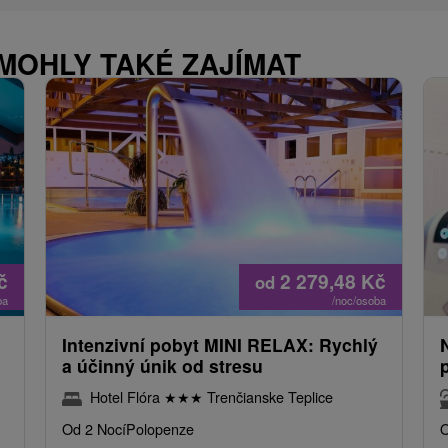
 MOHLY TAKÉ ZAJÍMAT
č
2 279,48
Kč
od
ba
/noc/osoba
Intenzivní pobyt MINI RELAX: Rychlý
a účinný únik od stresu
Hotel Flóra
★
★
★
Trenčianske Teplice
Od 2 Nocí
Polopenze
O