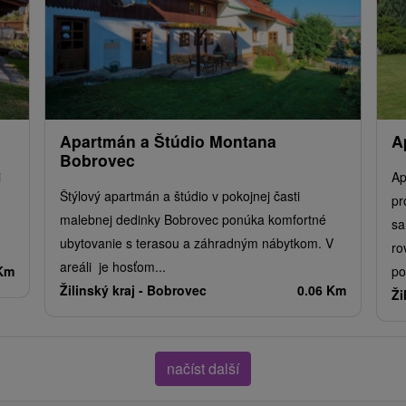
Apartmán a Štúdio Montana
A
Bobrovec
i
Ap
Štýlový apartmán a štúdio v pokojnej časti
pr
malebnej dedinky Bobrovec ponúka komfortné
sa
ubytovanie s terasou a záhradným nábytkom. V
ro
areáli je hosťom...
 Km
po
Žilinský kraj -
Bobrovec
0.06 Km
Ži
načíst další