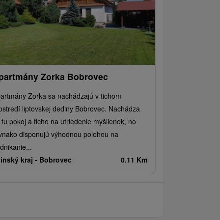
partmány Zorka Bobrovec
artmány Zorka sa nachádzajú v tichom
ostredí liptovskej dediny Bobrovec. Nachádza
 tu pokoj a ticho na utriedenie myšlienok, no
vnako disponujú výhodnou polohou na
dnikanie...
linský kraj -
Bobrovec
0.11 Km