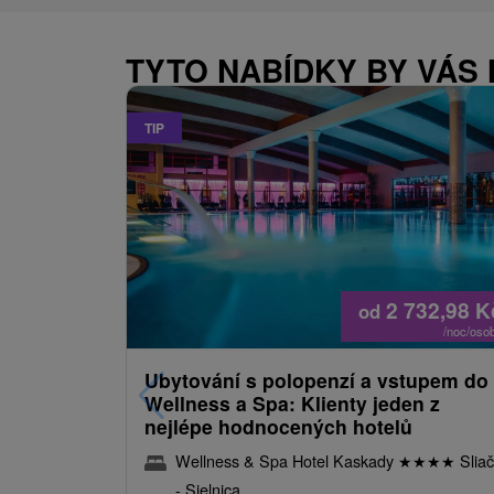
TYTO NABÍDKY BY VÁS
TIP
2 732,98
K
od
/noc/oso
Ubytování s polopenzí a vstupem do
Wellness a Spa: Klienty jeden z
nejlépe hodnocených hotelů
Wellness & Spa Hotel Kaskady
★
★
★
★
Sliač
- Sielnica