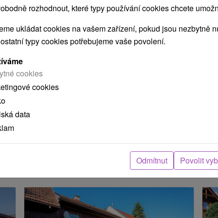
obodně rozhodnout, které typy používání cookies chcete umožni
me ukládat cookies na vašem zařízení, pokud jsou nezbytně nu
 ostatní typy cookies potřebujeme vaše povolení.
POKRAČOVAT
žíváme
ytné cookies
ketingové cookies
ení
ko
lská data
arou, skutečná délka cesty může být jiná.
klam
e nacházejí v blízkosti?
Odmítnut
Povolit vy