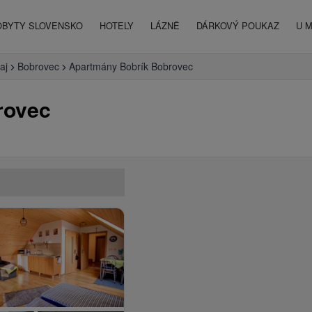
OBYTY SLOVENSKO
HOTELY
LÁZNĚ
DÁRKOVÝ POUKAZ
U 
aj
Bobrovec
Apartmány Bobrík Bobrovec
rovec