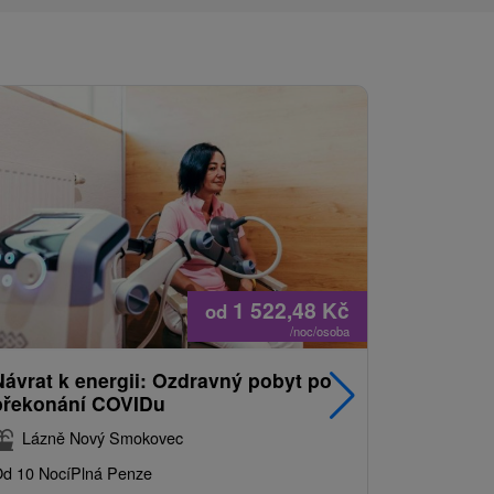
1 522,48
Kč
od
/noc/osoba
Návrat k energii: Ozdravný pobyt po
Nejprodá
překonání COVIDu
pobyt s
balíkem 
Lázně Nový Smokovec
Grand 
d 10 Nocí
Plná Penze