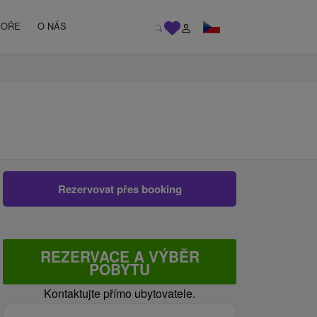
MOŘE
O NÁS
Rezervovat přes booking
REZERVACE A VÝBĚR
POBYTU
Kontaktujte přímo ubytovatele.