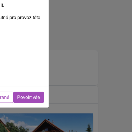
t.
tné pro provoz této
brané
Povolit vše