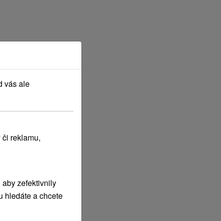
d vás ale
 či reklamu,
aby zefektivnily
u hledáte a chcete