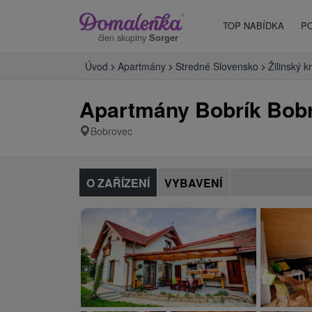
TOP NABÍDKA
P
člen skupiny
Sorger
Úvod
Apartmány
Stredné Slovensko
Žilinský kr
Apartmány Bobrík Bob
Bobrovec
O ZAŘÍZENÍ
VYBAVENÍ