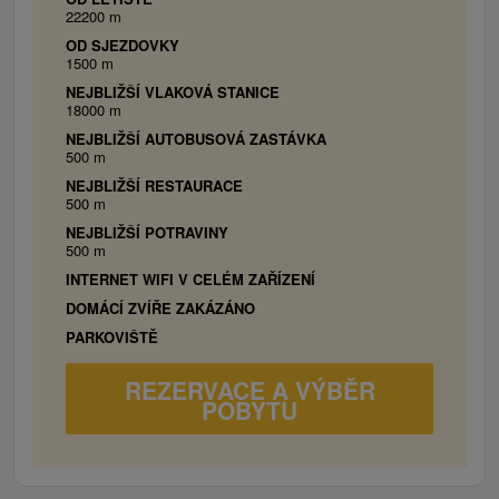
22200 m
posedenie).
OD SJEZDOVKY
1500 m
NEJBLIŽŠÍ VLAKOVÁ STANICE
18000 m
NEJBLIŽŠÍ AUTOBUSOVÁ ZASTÁVKA
500 m
NEJBLIŽŠÍ RESTAURACE
500 m
NEJBLIŽŠÍ POTRAVINY
500 m
INTERNET WIFI V CELÉM ZAŘÍZENÍ
DOMÁCÍ ZVÍŘE ZAKÁZÁNO
PARKOVIŠTĚ
REZERVACE A VÝBĚR
POBYTU