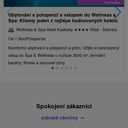
/noc/osoba
Ubytování s polopenzí a vstupem do Wellness a
Spa: Klienty jeden z nejlépe hodnocených hotelů
Wellness & Spa Hotel Kaskady
★
★
★
★
Sliač - Sielnica
Od 1 Noci
Polopenze
Komfortní ubytování s polopenzí a pitím. Užijte si neomezený
vstup do Spa & Wellness o rozloze 3000 m², termální
bazény, fitness a saunové zóny.
Spokojení zákazníci
zobrazit všechny