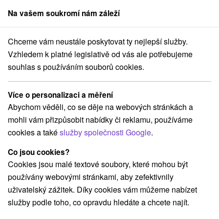
Na vašem soukromí nám záleží
člen skupiny
Sorger
Chceme vám neustále poskytovat ty nejlepší služby.
 Slovensko
Prešovský kraj
Vernár
Apartmány Juniperus Vernár
Vzhledem k platné legislativě od vás ale potřebujeme
souhlas s používáním souborů cookies.
Apartmány Juniperus Vernár
Vernár
Více o personalizaci a měření
Abychom věděli, co se děje na webových stránkách a
mohli vám přizpůsobit nabídky či reklamu, používáme
REZERVACE A VÝBĚR POBYTU
cookies a také
služby společnosti Google
.
Kontaktujte přímo ubytovatele.
Co jsou cookies?
Navigovat do místa
Cookies jsou malé textové soubory, které mohou být
používány webovými stránkami, aby zefektivnily
O ZAŘÍZENÍ
VYBAVENÍ
uživatelský zážitek. Díky cookies vám můžeme nabízet
služby podle toho, co opravdu hledáte a chcete najít.