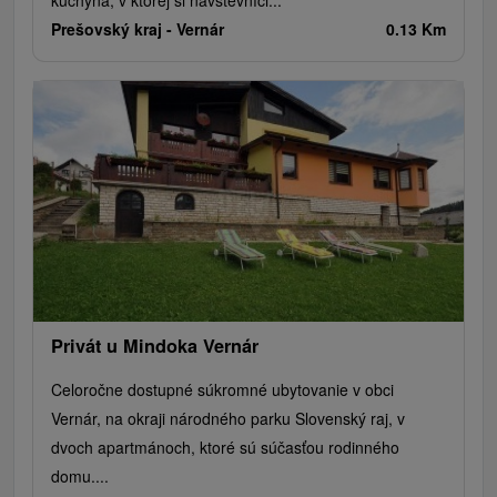
kuchyňa, v ktorej si návštevníci...
Prešovský kraj -
Vernár
0.13 Km
Privát u Mindoka Vernár
Celoročne dostupné súkromné ubytovanie v obci
Vernár, na okraji národného parku Slovenský raj, v
dvoch apartmánoch, ktoré sú súčasťou rodinného
domu....