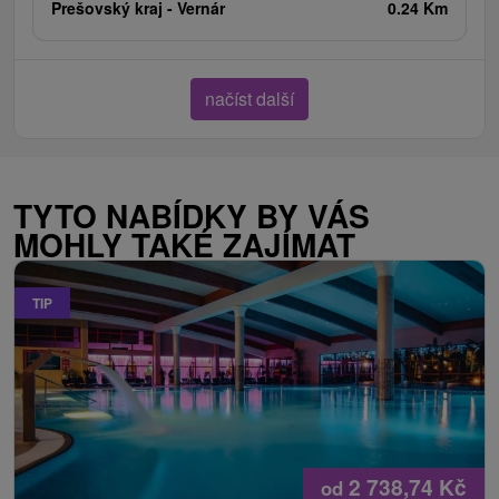
Prešovský kraj -
Vernár
0.24 Km
načíst další
TYTO NABÍDKY BY VÁS
MOHLY TAKÉ ZAJÍMAT
TIP
2 738,74
Kč
od