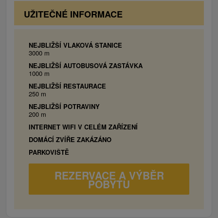
od Štúrova sa na brehoch Dunaja rozprestierajú
klimatizácia, kuchyňa, kúpeľňa s toaletou,
UŽITEČNÉ INFORMACE
kamenisté a pieskovité pláže a vďaka širokej vodnej
WiFi.
ploche Dunaja je možné si v letnej sezóne v ňom i
zaplávať. Príjemným zážitkom môže byť výletná plavba.
NEJBLIŽŠÍ VLAKOVÁ STANICE
3000 m
NEJBLIŽŠÍ AUTOBUSOVÁ ZASTÁVKA
1000 m
NEJBLIŽŠÍ RESTAURACE
250 m
NEJBLIŽŠÍ POTRAVINY
200 m
INTERNET WIFI V CELÉM ZAŘÍZENÍ
DOMÁCÍ ZVÍŘE ZAKÁZÁNO
PARKOVIŠTĚ
REZERVACE A VÝBĚR
POBYTU