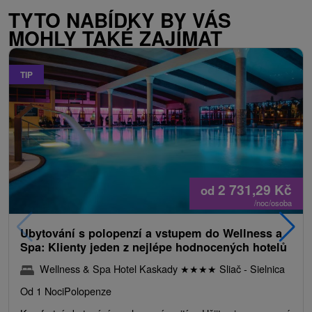
TYTO NABÍDKY BY VÁS
MOHLY TAKÉ ZAJÍMAT
TIP
2 731,29
Kč
od
/noc/osoba
Ubytování s polopenzí a vstupem do Wellness a
Spa: Klienty jeden z nejlépe hodnocených hotelů
Wellness & Spa Hotel Kaskady
★
★
★
★
Sliač - Sielnica
Od 1 Noci
Polopenze