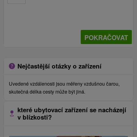
POKRAČOVAT
Nejčastější otázky o zařízení
Uvedené vzdálenosti jsou měřeny vzdušnou čarou,
skutečná délka cesty může být jiná.
které ubytovací zařízení se nacházejí
v blízkosti?