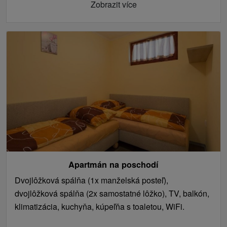
Zobrazit více
Apartmán na poschodí
Dvojlôžková spálňa (1x manželská posteľ),
dvojlôžková spálňa (2x samostatné lôžko), TV, balkón,
klimatizácia, kuchyňa, kúpeľňa s toaletou, WiFi.