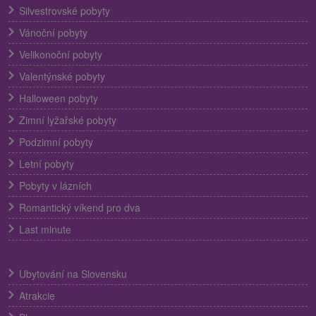
Silvestrovské pobyty
Vánoční pobyty
Velikonoční pobyty
Valentýnské pobyty
Halloween pobyty
Zimní lyžařské pobyty
Podzimní pobyty
Letní pobyty
Pobyty v lázních
Romantický víkend pro dva
Last minute
Ubytování na Slovensku
Atrakcie