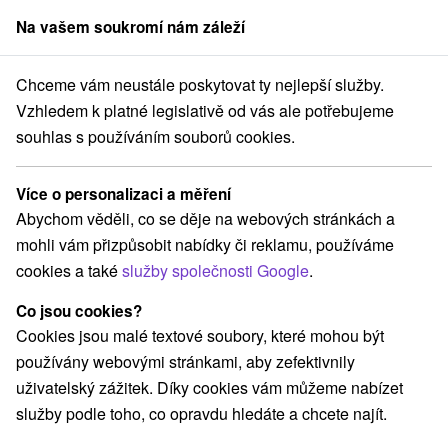
Na vašem soukromí nám záleží
člen skupiny
Sorger
Chceme vám neustále poskytovat ty nejlepší služby.
é Slovensko
Nitriansky kraj
Štúrovo
Apartmány Lara II. Štúrovo
Vzhledem k platné legislativě od vás ale potřebujeme
souhlas s používáním souborů cookies.
Apartmány Lara II. Štúrovo
Štúrovo
Více o personalizaci a měření
Abychom věděli, co se děje na webových stránkách a
mohli vám přizpůsobit nabídky či reklamu, používáme
REZERVACE A VÝBĚR POBYTU
cookies a také
služby společnosti Google
.
Kontaktujte přímo ubytovatele.
Co jsou cookies?
Navigovat do místa
Cookies jsou malé textové soubory, které mohou být
používány webovými stránkami, aby zefektivnily
O ZAŘÍZENÍ
VYBAVENÍ
uživatelský zážitek. Díky cookies vám můžeme nabízet
služby podle toho, co opravdu hledáte a chcete najít.