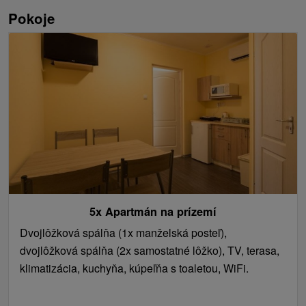
Pokoje
5x Apartmán na prízemí
Dvojlôžková spálňa (1x manželská posteľ),
dvojlôžková spálňa (2x samostatné lôžko), TV, terasa,
klimatizácia, kuchyňa, kúpeľňa s toaletou, WiFi.