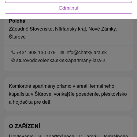
Odmítnut
Poloha
Západné Slovensko, Nitriansky kraj, Nové Zámky,
Štúrovo
+421 908 130 079
info@chatkylara.sk
sturovodovolenka.sk/sk/apartmany-lara-2
Komfortné apartmány priamo v areáli termálneho
kúpaliska v Štúrove, vonkajšie posedenie, pieskovisko
a hojdačka pre deti
O ZAŘÍZENÍ
Ubytovanie v apartmánoch v areáli termálneho