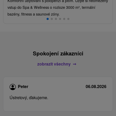
Komfortní ubytování s polopenzí a pitím. Užijte si neomezený
vstup do Spa & Wellness o rozloze 3000 m², termální
bazény, fitness a saunové zóny.
Spokojení zákazníci
zobrazit všechny
Peter
06.08.2026
Ústretový, ďakujeme.