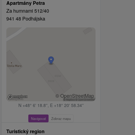
Apartmány Petra
Za humnami 512/40
941 48 Podhájska
© OpenStreetMap
N +48° 6' 18.8'', E +18° 20' 58.34''
Navigovat
Zobraz mapu
Turistický region