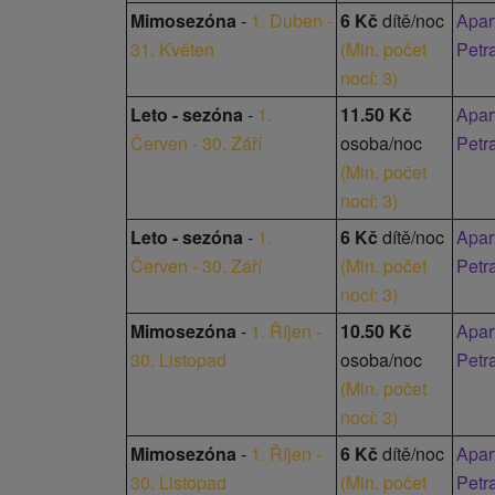
kuchynská časť,
Mimosezóna
-
1. Duben -
6 Kč
dítě/noc
Apar
kúpeľňa s
31. Květen
(
Min. počet
Petr
toaletou, WiFi,
nocí: 3
)
terasa.
Leto - sezóna
-
1.
11.50 Kč
Apar
Červen - 30. Září
osoba/noc
Petr
(
Min. počet
nocí: 3
)
Leto - sezóna
-
1.
6 Kč
dítě/noc
Apar
Červen - 30. Září
(
Min. počet
Petr
nocí: 3
)
Mimosezóna
-
1. Říjen -
10.50 Kč
Apar
30. Listopad
osoba/noc
Petr
(
Min. počet
nocí: 3
)
Mimosezóna
-
1. Říjen -
6 Kč
dítě/noc
Apar
30. Listopad
(
Min. počet
Petr