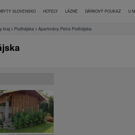
OBYTY SLOVENSKO
HOTELY
LÁZNĚ
DÁRKOVÝ POUKAZ
U 
y kraj
Podhájska
Apartmány Petra Podhájska
ájska