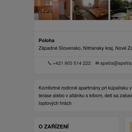
Poloha
Západné Slovensko, Nitriansky kraj, Nové 
+421 903 514 222
apetra@apetra
Komfortné rodinné apartmány pri kúpalisku v
terase alebo v altánku s krbom, deti sa zabav
loptových hrách
O ZAŘÍZENÍ