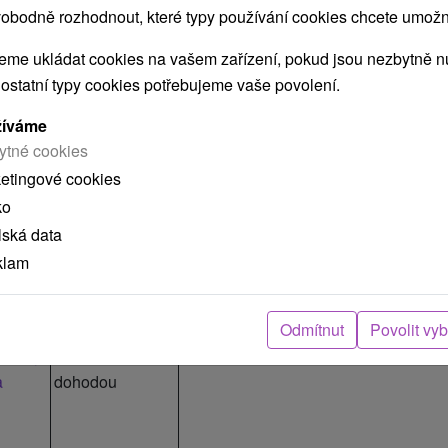
obodně rozhodnout, které typy používání cookies chcete umožni
me ukládat cookies na vašem zařízení, pokud jsou nezbytně nu
 ostatní typy cookies potřebujeme vaše povolení.
žíváme
ytné cookies
ketingové cookies
ko
lská data
klam
.
Poznámka
otka
ubytovatele
Odmítnut
Povolit vy
tmány
2 noci cena
a
dohodou