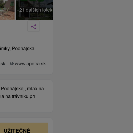
+21 dalších fotek
Zámky, Podhájska
.sk
www.apetra.sk
 Podhájskej, relax na
ia na trávniku pri
UŽITEČNÉ