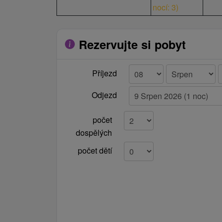
nocí: 3
)
Rezervujte si pobyt
Příjezd
Odjezd
počet
dospělých
počet dětí