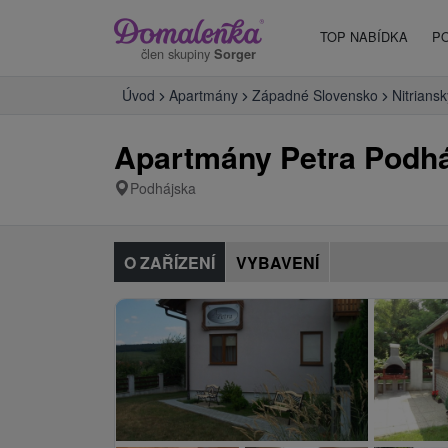
TOP NABÍDKA
P
člen skupiny
Sorger
Úvod
Apartmány
Západné Slovensko
Nitriansk
Apartmány Petra Podh
Podhájska
O ZAŘÍZENÍ
VYBAVENÍ