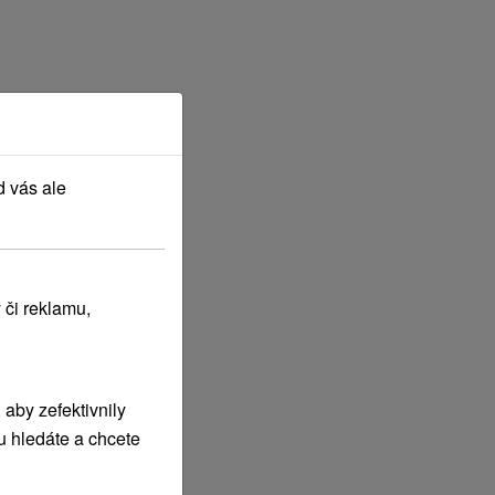
d vás ale
 či reklamu,
aby zefektivnily
u hledáte a chcete