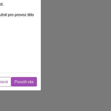
t.
tné pro provoz této
brané
Povolit vše