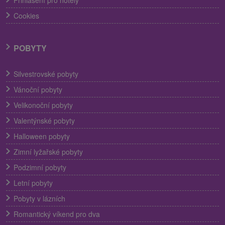
Přihlášení pro hotely
Cookies
POBYTY
Silvestrovské pobyty
Vánoční pobyty
Velikonoční pobyty
Valentýnské pobyty
Halloween pobyty
Zimní lyžařské pobyty
Podzimní pobyty
Letní pobyty
Pobyty v lázních
Romantický víkend pro dva