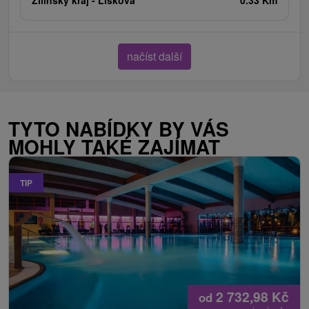
Žilinský kraj -
Lisková
0.33 Km
načíst další
TYTO NABÍDKY BY VÁS
MOHLY TAKÉ ZAJÍMAT
TIP
2 732,98
Kč
od