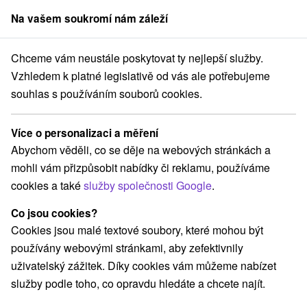
Na vašem soukromí nám záleží
člen skupiny
Sorger
Chceme vám neustále poskytovat ty nejlepší služby.
Slovensko
Žilinský kraj
Lisková
Apartmány Švárny Ružomberok
Vzhledem k platné legislativě od vás ale potřebujeme
souhlas s používáním souborů cookies.
Apartmány Švárny Ružomberok
Lisková
Více o personalizaci a měření
Abychom věděli, co se děje na webových stránkách a
mohli vám přizpůsobit nabídky či reklamu, používáme
Rezervace a výběr pobytu
cookies a také
služby společnosti Google
.
Co jsou cookies?
Rezervovat přes booking
Cookies jsou malé textové soubory, které mohou být
používány webovými stránkami, aby zefektivnily
uživatelský zážitek. Díky cookies vám můžeme nabízet
Navigovat do místa
služby podle toho, co opravdu hledáte a chcete najít.