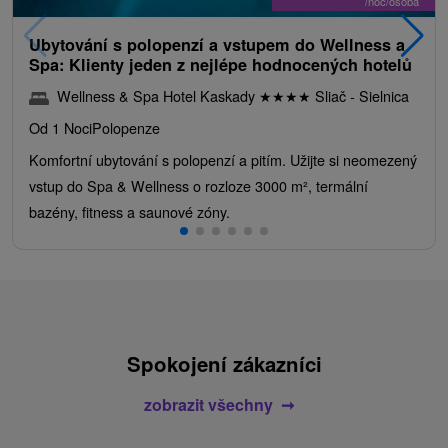
/noc/osoba
Ubytování s polopenzí a vstupem do Wellness a
Spa: Klienty jeden z nejlépe hodnocených hotelů
Wellness & Spa Hotel Kaskady
★
★
★
★
Sliač - Sielnica
Od 1 Noci
Polopenze
Komfortní ubytování s polopenzí a pitím. Užijte si neomezený
vstup do Spa & Wellness o rozloze 3000 m², termální
bazény, fitness a saunové zóny.
Spokojení zákazníci
zobrazit všechny