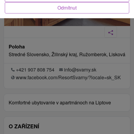
Odmítnut
Poloha
Stredné Slovensko, Žilinský kraj, Ružomberok, Lisková
+421 907 808 754
info@svarny.sk
www.facebook.com/ResortSvarny/?locale=sk_SK
Komfortné ubytovanie v apartmánoch na Liptove
O ZAŘÍZENÍ