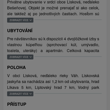
Privátne ubytovanie v srdci obce Lisková, neďaleko
Bešeňovej. Objekt je možné prenajať si ako celok,
ale taktiež aj po jednotlivých častiach. Hosťom sú
celoročne k dispozícii 4 jednoducho, no príjemne
ZOBRAZIT VÍCE
zariadené dvojlôžkové izby s TV/SAT, spoločnou
UBYTOVÁNÍ
obývacou miestnosťou a kuchynským kútom a 1
apartmán so samostatnou kuchyňou aj sociálnym
Pre návštevníkov sú k dispozícii 4 dvojlôžkové izby s
zariadením. Všetky ubytovacie jednotky disponujú
vlastnou kúpeľňou (sprchovací kút, umývadlo,
vlastným sociálnym zariadením a WiFi prístupom na
toaleta, uteráky) a apartmán. Celková kapacita
internet. Exteriér ponúka priestrannú záhradu s
ubytovania je 14 osôb.
ZOBRAZIT VÍCE
úschovňou na bicykle a iné športové vybavenie a
veľký priestor s dreveným altánkom s posedením,
POLOHA
grilom a kotlíkom na guláš, húpacou sieťou, miestom
V obci Lisková, neďaleko rieky Váh. Liskovská
pre hranie hier a zriadeným parkovaním pre 12
jaskyňa sa nachádza asi 1,2 km od ubytovania, hrad
vozidiel. Ubytovanie je vhodné pre rodiny s deťmi a
Likava 5 km, Liptovský hrad 7 km, Vodný park
stredne veľké skupiny. Fajčenie ani domáce zvieratá
Bešeňová a Archeoskanzen Havránok asi 8 km.
ZOBRAZIT VÍCE
nie sú v areáli povolené.
PŘÍSTUP
Obec Lisková je vhodným turistickým cieľom pre