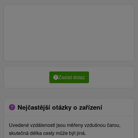
rýchlovarná kanvica, jedálenské posedenie.
Kúpeľňa: sprchovací kút, umývadlo, toaleta,
uteráky.
Zaslat dotaz
Nejčastější otázky o zařízení
Uvedené vzdálenosti jsou měřeny vzdušnou čarou,
skutečná délka cesty může být jiná.