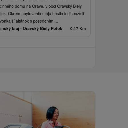
dinného domu na Orave, v obci Oravský Biely
tok. Okrem ubytovania majú hostia k dispozícii
 vonkajší altánok s posedením,...
linský kraj -
Oravský Biely Potok
0.17 Km