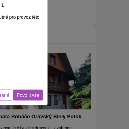
t.
tné pro provoz této
brané
Povolit vše
hata Roháče Oravský Biely Potok
ytovanie v typickej drevenici v záhrade