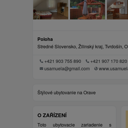
Poloha
Stredné Slovensko, Žilinský kraj, Tvrdošín, 
+421 903 755 890
+421 907 170 820
usamuela@gmail.com
www.usamuel
Štýlové ubytovanie na Orave
O ZAŘÍZENÍ
Toto ubytovacie zariadenie s