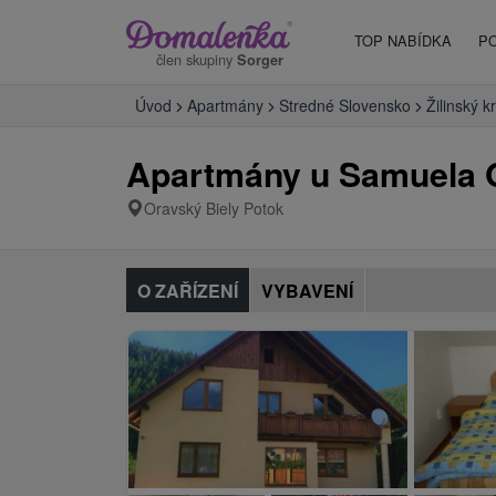
TOP NABÍDKA
P
člen skupiny
Sorger
Úvod
Apartmány
Stredné Slovensko
Žilinský kr
Apartmány u Samuela O
Oravský Biely Potok
O ZAŘÍZENÍ
VYBAVENÍ