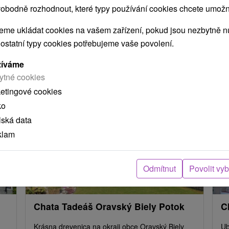
ení
obodně rozhodnout, které typy používání cookies chcete umožni
me ukládat cookies na vašem zařízení, pokud jsou nezbytně nu
arou, skutečná délka cesty může být jiná.
 ostatní typy cookies potřebujeme vaše povolení.
e nacházejí v blízkosti?
žíváme
ytné cookies
ketingové cookies
ko
lská data
klam
Odmítnut
Povolit vy
Chata Tadeáš Oravský Biely Potok
C
Krásna drevenica na okraji obce Oravský Biely
Ub