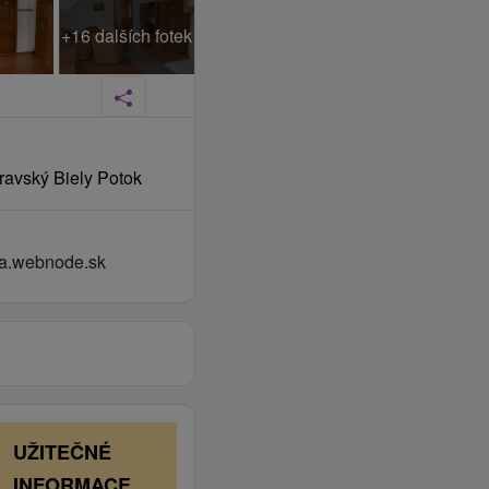
+16 dalších fotek
Oravský Biely Potok
a.webnode.sk
UŽITEČNÉ
INFORMACE