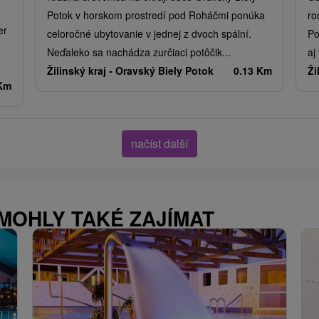
Potok v horskom prostredí pod Roháčmi ponúka
ro
er
celoročné ubytovanie v jednej z dvoch spální.
Po
Neďaleko sa nachádza zurčiaci potôčik...
aj
Žilinský kraj -
Oravský Biely Potok
0.13 Km
Ži
 Km
načíst další
 MOHLY TAKÉ ZAJÍMAT