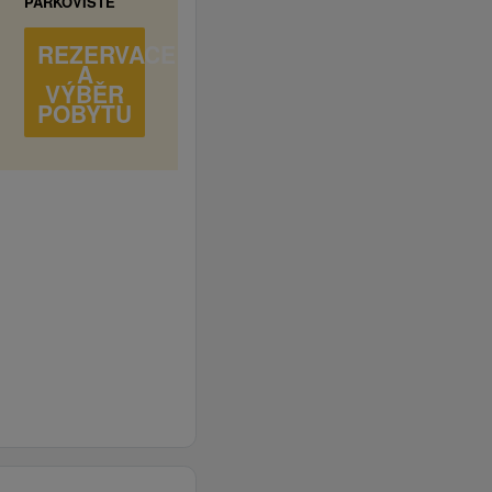
PARKOVIŠTĚ
REZERVACE
A
VÝBĚR
POBYTU