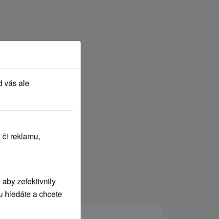
d vás ale
 či reklamu,
aby zefektivnily
u hledáte a chcete