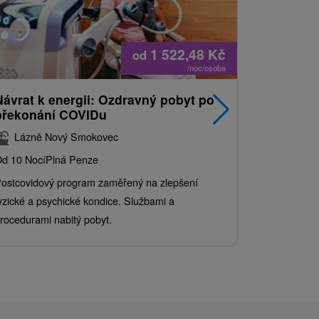
1 522,48
Kč
od
/noc/osoba
Návrat k energii: Ozdravný pobyt po
Nejprodá
překonání COVIDu
pobyt s
balíkem 
Lázně Nový Smokovec
Grand 
d 10 Nocí
Plná Penze
Od 2 Nocí
Al
ostcovidový program zaměřený na zlepšení
Užijte si pe
yzické a psychické kondice. Službami a
kde se skvěl
rocedurami nabitý pobyt.
služby pro c