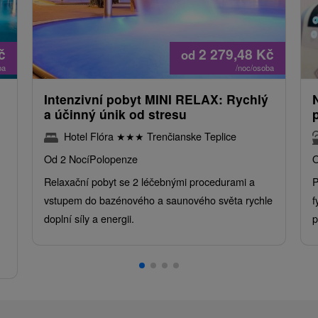
č
2 279,48
Kč
od
ba
/noc/osoba
Intenzivní pobyt MINI RELAX: Rychlý
a účinný únik od stresu
Hotel Flóra
★
★
★
Trenčianske Teplice
Od 2 Nocí
Polopenze
O
Relaxační pobyt se 2 léčebnými procedurami a
P
vstupem do bazénového a saunového světa rychle
f
doplní síly a energii.
p
.