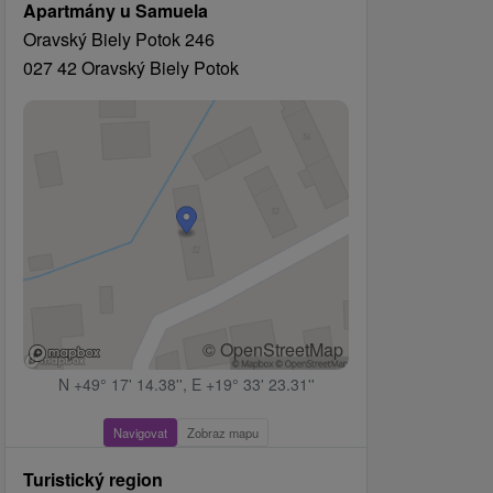
Apartmány u Samuela
Oravský Biely Potok 246
027 42 Oravský Biely Potok
© OpenStreetMap
N +49° 17' 14.38'', E +19° 33' 23.31''
Navigovat
Zobraz mapu
Turistický region