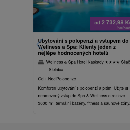
2 732,98
K
od
/noc/oso
Ubytování s polopenzí a vstupem do
Wellness a Spa: Klienty jeden z
nejlépe hodnocených hotelů
Wellness & Spa Hotel Kaskady
★
★
★
★
Sliač
- Sielnica
Od 1 Noci
Polopenze
Komfortní ubytování s polopenzí a pitím. Užijte si
neomezený vstup do Spa & Wellness o rozloze
3000 m², termální bazény, fitness a saunové zóny