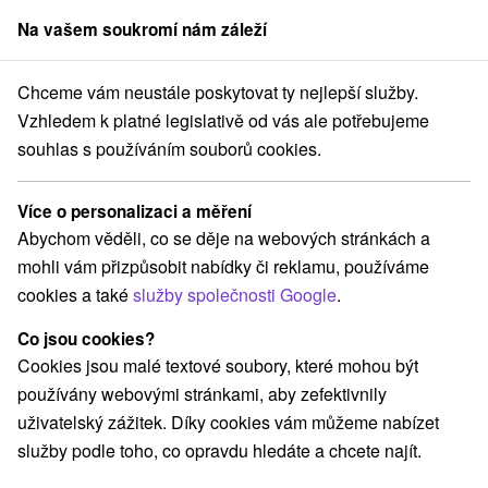
Na vašem soukromí nám záleží
člen skupiny
Sorger
Chceme vám neustále poskytovat ty nejlepší služby.
Apartmány
Stredné Slovensko
Žilinský kraj
Ivachnová
Vzhledem k platné legislativě od vás ale potřebujeme
souhlas s používáním souborů cookies.
Apartmány Ivachnová
Více o personalizaci a měření
Kategorie
Abychom věděli, co se děje na webových stránkách a
mohli vám přizpůsobit nabídky či reklamu, používáme
Všechny kategorie
Apartmány
(2)
cookies a také
služby společnosti Google
.
Chaty na prenájom
Drevenice
Priváty
(2)
(2)
(1)
Co jsou cookies?
Cookies jsou malé textové soubory, které mohou být
Vyberte lokalitu nebo termín
používány webovými stránkami, aby zefektivnily
uživatelský zážitek. Díky cookies vám můžeme nabízet
NEJLEVNĚJŠÍ
NEJDRAŽŠÍ
PODLE H
VŠECHNY
služby podle toho, co opravdu hledáte a chcete najít.