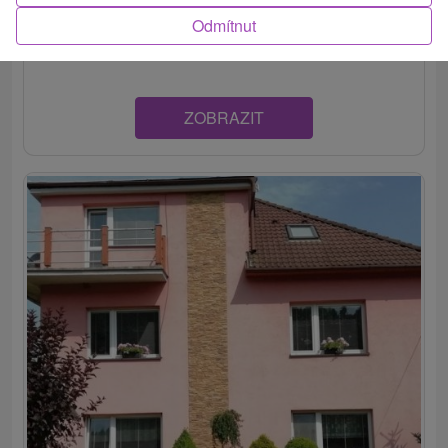
obkolesení Nízkych Tatier a Chočských vrchov.
Odmítnut
Disponuje...
ZOBRAZIT