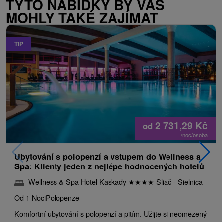
TYTO NABÍDKY BY VÁS
MOHLY TAKÉ ZAJÍMAT
TIP
2 731,29
Kč
od
/noc/osoba
Ubytování s polopenzí a vstupem do Wellness a
Spa: Klienty jeden z nejlépe hodnocených hotelů
Wellness & Spa Hotel Kaskady
★
★
★
★
Sliač - Sielnica
Od 1 Noci
Polopenze
Komfortní ubytování s polopenzí a pitím. Užijte si neomezený