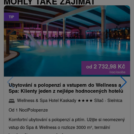
MOHLY TAKÉ ZAJÍMAT
TIP
2 732,98
Kč
od
/noc/osoba
Ubytování s polopenzí a vstupem do Wellness a
Spa: Klienty jeden z nejlépe hodnocených hotelů
Wellness & Spa Hotel Kaskady
★
★
★
★
Sliač - Sielnica
Od 1 Noci
Polopenze
Komfortní ubytování s polopenzí a pitím. Užijte si neomezený
vstup do Spa & Wellness o rozloze 3000 m², termální