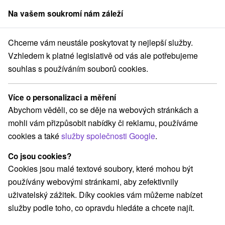
Na vašem soukromí nám záleží
člen skupiny
Sorger
Chceme vám neustále poskytovat ty nejlepší služby.
Apartmány
Východné Slovensko
Košický kraj
Košice - Juh
Vzhledem k platné legislativě od vás ale potřebujeme
souhlas s používáním souborů cookies.
Apartmány Košice - Juh
Více o personalizaci a měření
Kategorie
Abychom věděli, co se děje na webových stránkách a
mohli vám přizpůsobit nabídky či reklamu, používáme
Všechny kategorie
Hotely na Slovensku
(1)
cookies a také
služby společnosti Google
.
Apartmány
Penzióny
Ubytovne
(2)
(1)
(1)
Co jsou cookies?
Cookies jsou malé textové soubory, které mohou být
Vyberte lokalitu nebo termín
používány webovými stránkami, aby zefektivnily
uživatelský zážitek. Díky cookies vám můžeme nabízet
NEJLEVNĚJŠÍ
NEJDRAŽŠÍ
PODLE H
VŠECHNY
služby podle toho, co opravdu hledáte a chcete najít.