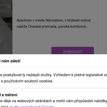
Apartmán v meste Námestovo, v blízkosti vodnej
nádrže Oravská priehrada, ponúka komfortné...
ZOBRAZIT
 nám záleží
Penzión Slanický dvor Námestovo
poskytovat ty nejlepší služby. Vzhledem k platné legislativě o
Námestovo
 s používáním souborů cookies.
i a měření
Penzión na brehu vodnej nádrže Oravská
e děje na webových stránkách a mohli vám přizpůsobit nabídky
priehrada, v meste Námestovo, ponúka ubytovanie
 také
služby společnosti Google
.