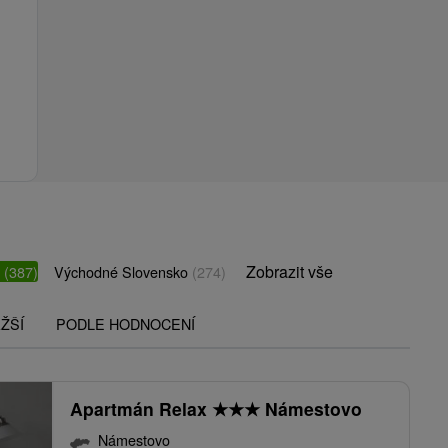
Zobrazit vše
o
(387)
Východné Slovensko
(274)
ŽŠÍ
PODLE HODNOCENÍ
Apartmán Relax
★
★
★
Námestovo
Námestovo