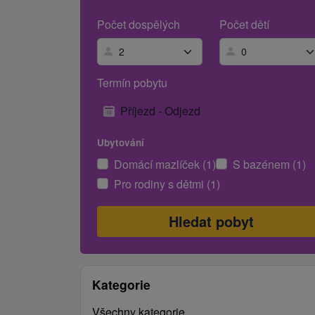
Počet dospělých
Počet dětí
Termín pobytu
Příjezd - Odjezd
Ubytování
Domácí mazlíček (1)
S bazénem (1)
Pro rodiny s dětmi (1)
Kategorie
Všechny kategorie