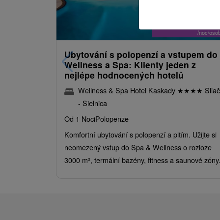
2 731,29
K
od
/noc/oso
Ubytování s polopenzí a vstupem do
Wellness a Spa: Klienty jeden z
nejlépe hodnocených hotelů
Wellness & Spa Hotel Kaskady
★
★
★
★
Sliač
- Sielnica
Od 1 Noci
Polopenze
Komfortní ubytování s polopenzí a pitím. Užijte si
neomezený vstup do Spa & Wellness o rozloze
3000 m², termální bazény, fitness a saunové zóny