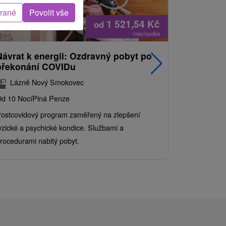
brané
Povolit vše
1 521,54
Kč
od
/noc/osoba
Návrat k energii: Ozdravný pobyt po
Nejprodá
překonání COVIDu
pobyt s
balíkem 
Lázně Nový Smokovec
Grand 
d 10 Nocí
Plná Penze
Od 2 Nocí
Al
ostcovidový program zaměřený na zlepšení
Užijte si pe
yzické a psychické kondice. Službami a
kde se skvěl
rocedurami nabitý pobyt.
služby pro c