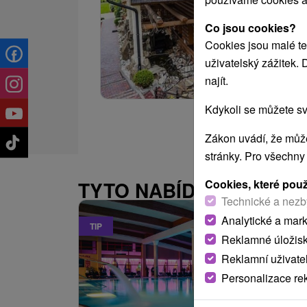
Co jsou cookies?
Cookies jsou malé te
uživatelský zážitek.
najít.
Kdykoli se můžete sv
Zákon uvádí, že může
stránky. Pro všechny
Cookies, které pou
TYTO NABÍDKY BY VÁS
Technické a nezb
Analytické a mar
TIP
Reklamné úložis
Reklamní uživate
Personalizace re