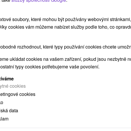
v...
xtové soubory, které mohou být používány webovými stránkami, 
 Díky cookies vám můžeme nabízet služby podle toho, co opravd
ZOBRAZIT
obodně rozhodnout, které typy používání cookies chcete umožni
me ukládat cookies na vašem zařízení, pokud jsou nezbytně nu
 ostatní typy cookies potřebujeme vaše povolení.
žíváme
 MOHLY TAKÉ ZAJÍMAT
ytné cookies
ketingové cookies
ko
lská data
klam