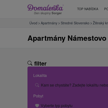
TOP NABÍDKA
P
člen skupiny
Sorger
Úvod
Apartmány
Stredné Slovensko
Žilinský kr
Apartmány Námestovo
filter
Lokalita
Kam se chystáte? Zadejte lokalitu nebo
Pobyt
Vyberte typ pobytu