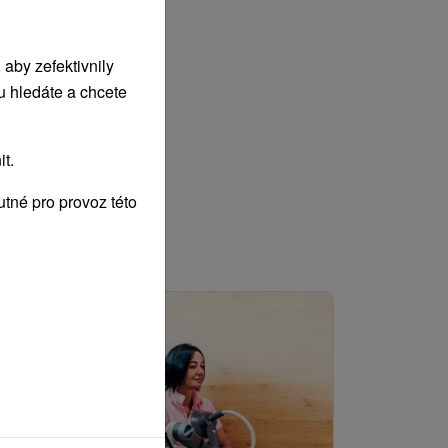
aby zefektivnily
u hledáte a chcete
t.
tné pro provoz této