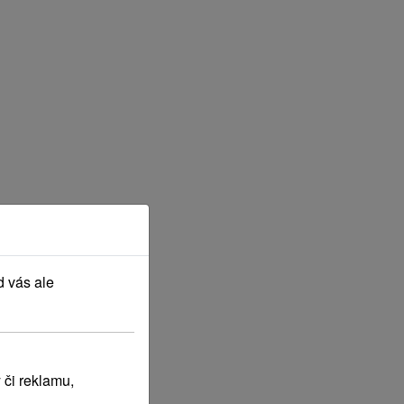
d vás ale
 či reklamu,