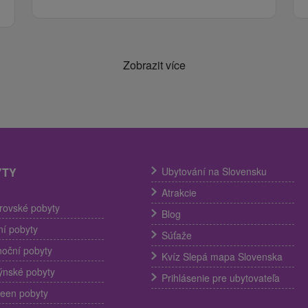
Zobrazit více
YTY
Ubytování na Slovensku
Atrakcie
trovské pobyty
Blog
í pobyty
Súťaže
noční pobyty
Kvíz Slepá mapa Slovenska
ýnské pobyty
Prihlásenie pre ubytovateľa
een pobyty