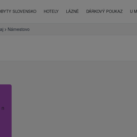
OBYTY SLOVENSKO
HOTELY
LÁZNĚ
DÁRKOVÝ POUKAZ
U 
aj
Námestovo
 název hotelu.