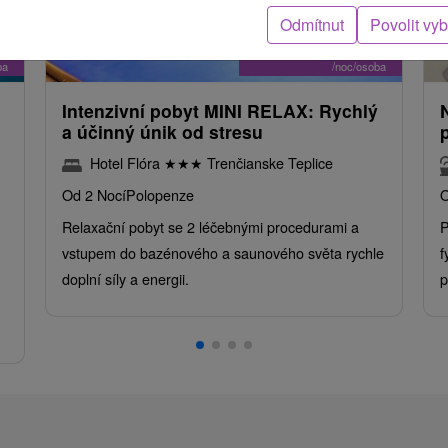
Odmítnut
Povolit vy
č
2 278,07
Kč
od
ba
/noc/osoba
Intenzivní pobyt MINI RELAX: Rychlý
a účinný únik od stresu
Hotel Flóra
★
★
★
Trenčianske Teplice
Od 2 Nocí
Polopenze
O
Relaxační pobyt se 2 léčebnými procedurami a
P
vstupem do bazénového a saunového světa rychle
f
doplní síly a energii.
p
.