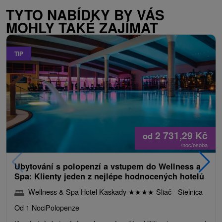
TYTO NABÍDKY BY VÁS
MOHLY TAKÉ ZAJÍMAT
TIP
2 731,29
Kč
od
/noc/osoba
Ubytování s polopenzí a vstupem do Wellness a
Spa: Klienty jeden z nejlépe hodnocených hotelů
Wellness & Spa Hotel Kaskady
★
★
★
★
Sliač - Sielnica
Od 1 Noci
Polopenze