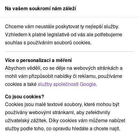
Na vašem soukromí nám záleží
člen skupiny
Sorger
Chceme vám neustále poskytovat ty nejlepší služby.
rtmány
Východné Slovensko
Prešovský kraj
Tatranská Lomnica
Vzhledem k platné legislativě od vás ale potřebujeme
souhlas s používáním souborů cookies.
Apartmány Tatranská Lomnica
Více o personalizaci a měření
Kategorie
Abychom věděli, co se děje na webových stránkách a
mohli vám přizpůsobit nabídky či reklamu, používáme
Všechny kategorie
Hotely na Slovensku
(8)
cookies a také
služby společnosti Google
.
Apartmány
Chaty na prenájom
Drevenice
(26)
(5)
(2)
Kempy
Penzióny
Priváty
Ubytovne
(1)
(6)
(3)
(2)
Co jsou cookies?
Cookies jsou malé textové soubory, které mohou být
používány webovými stránkami, aby zefektivnily
Vyberte lokalitu nebo termín
uživatelský zážitek. Díky cookies vám můžeme nabízet
služby podle toho, co opravdu hledáte a chcete najít.
TOP - NEJPRODÁVANĚJŠÍ
NEJLEVNĚJŠ
VŠECHNY