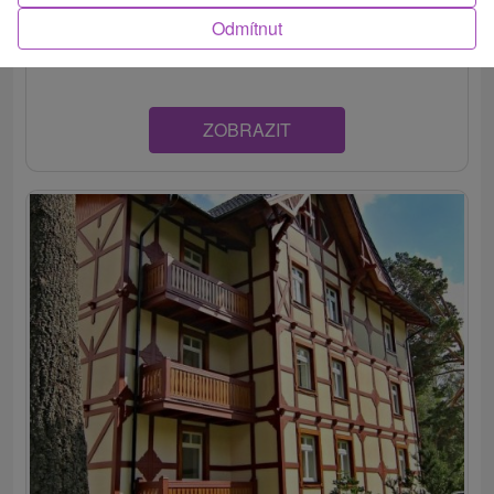
Belveder v centre známej turistickej a lyžiarskej oblasti, v
Odmítnut
obci Tatranská Lomnica, ponúka moderné ubytovanie v...
ZOBRAZIT