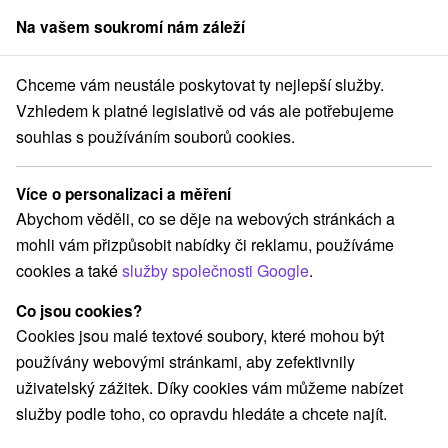
Na vašem soukromí nám záleží
člen skupiny
Sorger
Chceme vám neustále poskytovat ty nejlepší služby.
Apartmány
Stredné Slovensko
Žilinský kraj
Turčianske Teplice
Vzhledem k platné legislativě od vás ale potřebujeme
souhlas s používáním souborů cookies.
Apartmány Turčianske Teplice
Více o personalizaci a měření
Kategorie
Abychom věděli, co se děje na webových stránkách a
mohli vám přizpůsobit nabídky či reklamu, používáme
Všechny kategorie
Hotely na Slovensku
(5)
cookies a také
služby společnosti Google
.
Apartmány
Chaty na prenájom
Penzióny
(5)
(3)
(2)
Priváty
(1)
Co jsou cookies?
Cookies jsou malé textové soubory, které mohou být
používány webovými stránkami, aby zefektivnily
Vyberte lokalitu nebo termín
uživatelský zážitek. Díky cookies vám můžeme nabízet
služby podle toho, co opravdu hledáte a chcete najít.
NEJLEVNĚJŠÍ
NEJDRAŽŠÍ
PODLE H
VŠECHNY