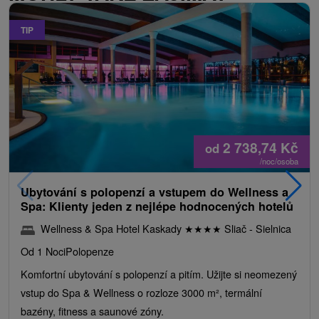
TIP
2 738,74
Kč
od
/noc/osoba
Ubytování s polopenzí a vstupem do Wellness a
Spa: Klienty jeden z nejlépe hodnocených hotelů
Wellness & Spa Hotel Kaskady
★
★
★
★
Sliač - Sielnica
Od 1 Noci
Polopenze
Komfortní ubytování s polopenzí a pitím. Užijte si neomezený
vstup do Spa & Wellness o rozloze 3000 m², termální
bazény, fitness a saunové zóny.