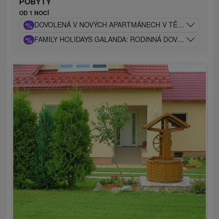
POBYTY
OD 1 NOCÍ
%
DOVOLENÁ V NOVÝCH APARTMÁNECH V TĚSNÉ BLÍZKO
%
FAMILY HOLIDAYS GALANDA: RODINNÁ DOVOLENÁ S 