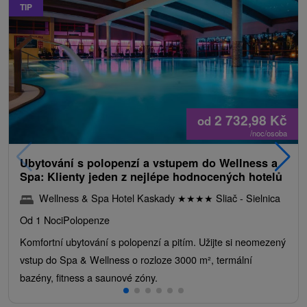
TIP
2 732,98
Kč
od
/noc/osoba
Ubytování s polopenzí a vstupem do Wellness a
Spa: Klienty jeden z nejlépe hodnocených hotelů
Wellness & Spa Hotel Kaskady
★
★
★
★
Sliač - Sielnica
Od 1 Noci
Polopenze
Komfortní ubytování s polopenzí a pitím. Užijte si neomezený
vstup do Spa & Wellness o rozloze 3000 m², termální
bazény, fitness a saunové zóny.