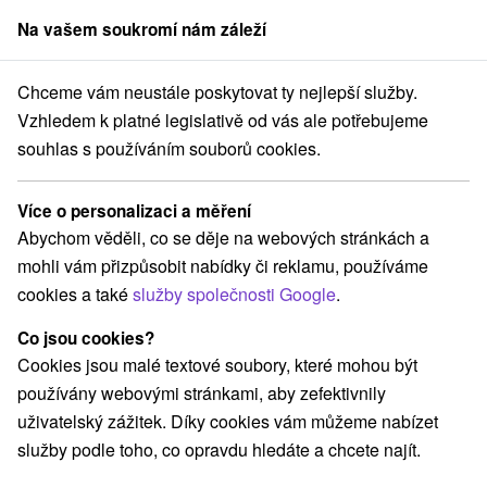
Na vašem soukromí nám záleží
člen skupiny
Sorger
Chceme vám neustále poskytovat ty nejlepší služby.
Apartmány
Stredné Slovensko
Žilinský kraj
Uhorská Ves
Vzhledem k platné legislativě od vás ale potřebujeme
souhlas s používáním souborů cookies.
Apartmány Uhorská Ves
Více o personalizaci a měření
Kategorie
Abychom věděli, co se děje na webových stránkách a
mohli vám přizpůsobit nabídky či reklamu, používáme
Všechny kategorie
Apartmány
Priváty
(2)
(1)
cookies a také
služby společnosti Google
.
Co jsou cookies?
Vyberte lokalitu nebo termín
Cookies jsou malé textové soubory, které mohou být
používány webovými stránkami, aby zefektivnily
NEJLEVNĚJŠÍ
NEJDRAŽŠÍ
PODLE H
VŠECHNY
uživatelský zážitek. Díky cookies vám můžeme nabízet
služby podle toho, co opravdu hledáte a chcete najít.