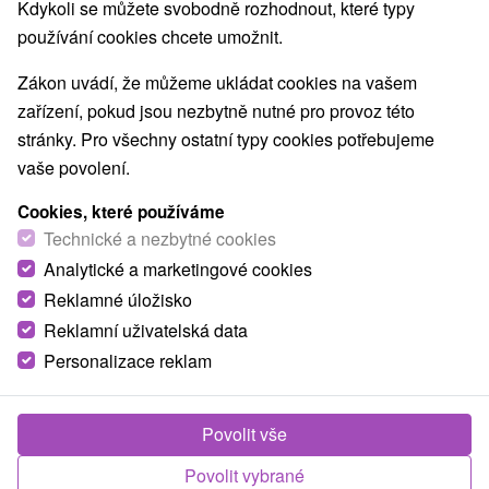
Kdykoli se můžete svobodně rozhodnout, které typy
používání cookies chcete umožnit.
Zákon uvádí, že můžeme ukládat cookies na vašem
zařízení, pokud jsou nezbytně nutné pro provoz této
stránky. Pro všechny ostatní typy cookies potřebujeme
vaše povolení.
Cookies, které používáme
Technické a nezbytné cookies
Analytické a marketingové cookies
Reklamné úložisko
Reklamní uživatelská data
Personalizace reklam
Apartmány Nevädza Uhorská Ves
Uhorská Ves
Povolit vše
Moderné Apartmány Nevädza v obci Uhorská Ves
ponúkajú komfortné ubytovanie počas celého roka....
Povolit vybrané