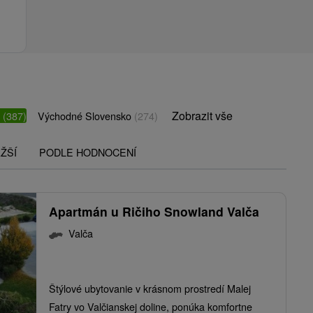
Zobrazit vše
o
(387)
Východné Slovensko
(274)
ŽŠÍ
PODLE HODNOCENÍ
Apartmán u Ričiho Snowland Valča
Valča
Štýlové ubytovanie v krásnom prostredí Malej
Fatry vo Valčianskej doline, ponúka komfortne