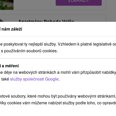
ZOBRAZIT
Apartmány Pohoda Valča
 nám záleží
Valča
poskytovat ty nejlepší služby. Vzhledem k platné legislativě o
Moderné ubytovanie v atraktívnej lokalite obce
 s používáním souborů cookies.
Valča, vo Valčianskej doline, ponúka štyri izby a
dva celoročne...
i a měření
e děje na webových stránkách a mohli vám přizpůsobit nabídky
 také
služby společnosti Google
.
ZOBRAZIT
xtové soubory, které mohou být používány webovými stránkami, 
 Díky cookies vám můžeme nabízet služby podle toho, co opravd
Apartmány Valča Dolná chata