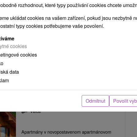
Valča
obodně rozhodnout, které typy používání cookies chcete umožni
me ukládat cookies na vašem zařízení, pokud jsou nezbytně nu
Apartmány v novopostavenom apartmánovom
 ostatní typy cookies potřebujeme vaše povolení.
dome priamo na svahu lyžiarskeho strediska
žíváme
Snowland vo Valčianskej doline. Dolná chata...
ytné cookies
ketingové cookies
ko
ZOBRAZIT
lská data
klam
Apartmány Valča Horná chata
Odmítnut
Povolit vy
Valčianska dolina
Valča
Apartmány v novopostavenom apartmánovom