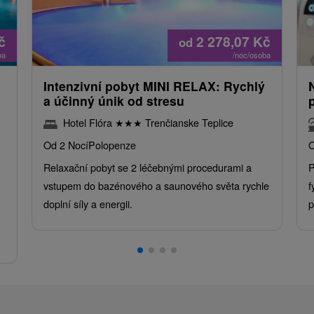
č
2 278,07
Kč
od
ba
/noc/osoba
Intenzivní pobyt MINI RELAX: Rychlý
a účinný únik od stresu
Hotel Flóra
★
★
★
Trenčianske Teplice
Od 2 Nocí
Polopenze
O
Relaxační pobyt se 2 léčebnými procedurami a
P
vstupem do bazénového a saunového světa rychle
f
doplní síly a energii.
p
.