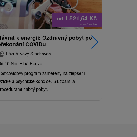
1 521,54
Kč
od
/noc/osoba
Návrat k energii: Ozdravný pobyt po
Nejprodá
překonání COVIDu
pobyt s
balíkem 
Lázně Nový Smokovec
Grand 
d 10 Nocí
Plná Penze
Od 2 Nocí
Al
ostcovidový program zaměřený na zlepšení
Užijte si pe
yzické a psychické kondice. Službami a
kde se skvěl
rocedurami nabitý pobyt.
služby pro c