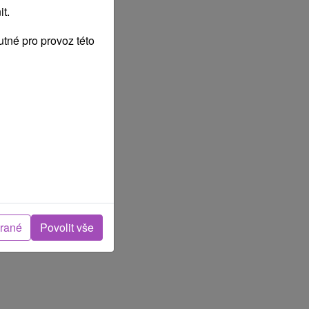
t.
tné pro provoz této
brané
Povolit vše