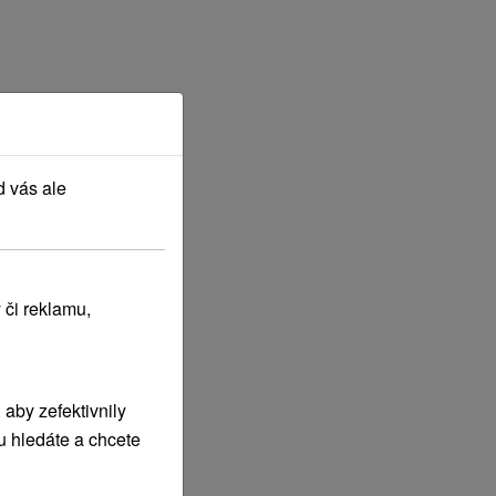
d vás ale
 či reklamu,
aby zefektivnily
u hledáte a chcete