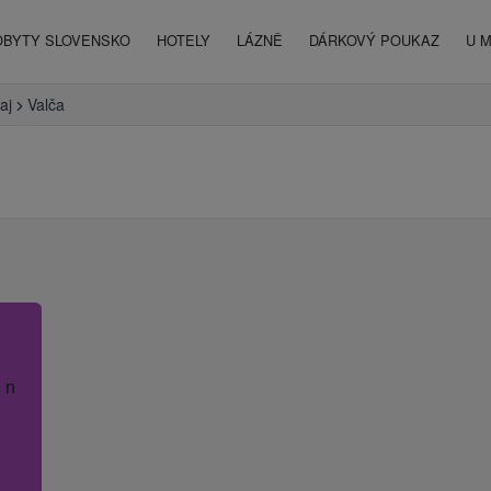
OBYTY SLOVENSKO
HOTELY
LÁZNĚ
DÁRKOVÝ POUKAZ
U 
aj
Valča
 název hotelu.