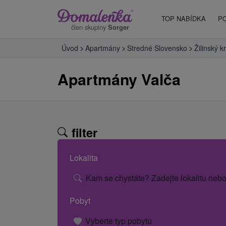
TOP NABÍDKA
P
člen skupiny
Sorger
Úvod
Apartmány
Stredné Slovensko
Žilinský kr
Apartmány Valča
filter
Lokalita
Kam se chystáte? Zadejte lokalitu nebo
Pobyt
Vyberte typ pobytu