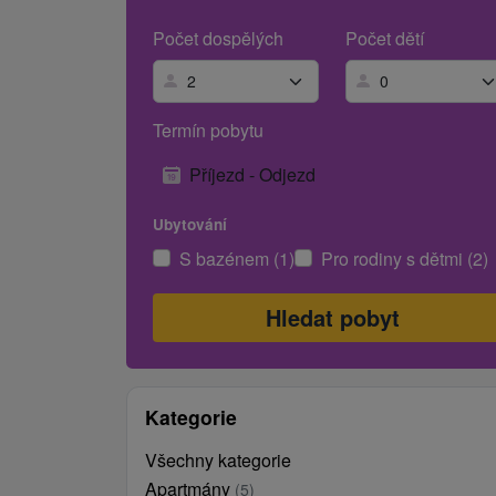
Počet dospělých
Počet dětí
Termín pobytu
Příjezd - Odjezd
Ubytování
S bazénem (1)
Pro rodiny s dětmi (2)
Kategorie
Všechny kategorie
Apartmány
(5)