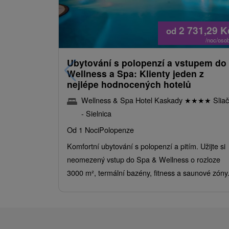
2 731,29
K
od
/noc/oso
Ubytování s polopenzí a vstupem do
Wellness a Spa: Klienty jeden z
nejlépe hodnocených hotelů
Wellness & Spa Hotel Kaskady
★
★
★
★
Sliač
- Sielnica
Od 1 Noci
Polopenze
Komfortní ubytování s polopenzí a pitím. Užijte si
neomezený vstup do Spa & Wellness o rozloze
3000 m², termální bazény, fitness a saunové zóny