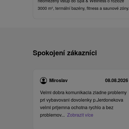
neomezený vstup do Spa & Wellness o rozloze
3000 m², termální bazény, fitness a saunové zóny
Spokojení zákazníci
Miroslav
08.08.2026
Velmi dobra komunikacia ziadne problemy
pri vybavovani dovolenky p.Jerdonekova
velmi prijemna ochotna rychlo a bez
problemov...
Zobrazit více