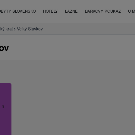
OBYTY SLOVENSKO
HOTELY
LÁZNĚ
DÁRKOVÝ POUKAZ
U 
ký kraj
Veľký Slavkov
ov
 název hotelu.