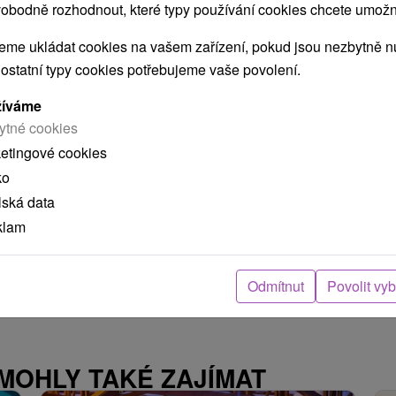
Apartmány pod Slavkáčom Veľký
obodně rozhodnout, které typy používání cookies chcete umožni
Slavkov
me ukládat cookies na vašem zařízení, pokud jsou nezbytně nu
Veľký Slavkov
 ostatní typy cookies potřebujeme vaše povolení.
žíváme
Tri komfortné apartmány pod Tatrami, v obci Veľký
ytné cookies
Slavkov, poskytujú útulne a štýlovo...
ketingové cookies
ko
lská data
klam
ZOBRAZIT
Odmítnut
Povolit vy
 MOHLY TAKÉ ZAJÍMAT