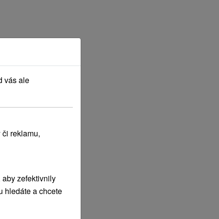
d vás ale
 či reklamu,
aby zefektivnily
u hledáte a chcete