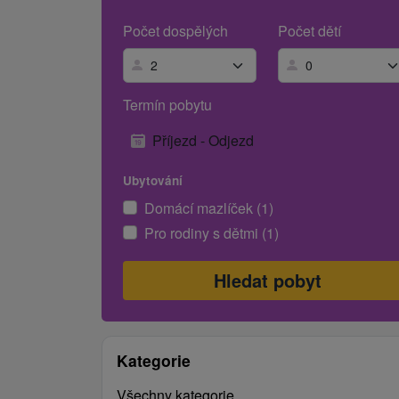
Počet dospělých
Počet dětí
Termín pobytu
Příjezd - Odjezd
Ubytování
Domácí mazlíček (1)
Pro rodiny s dětmi (1)
Kategorie
Všechny kategorie