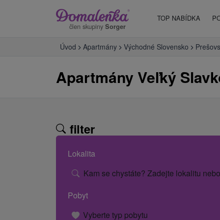
TOP NABÍDKA
P
člen skupiny
Sorger
Úvod
Apartmány
Východné Slovensko
Prešovs
Apartmány Veľký Slavk
filter
Lokalita
Kam se chystáte? Zadejte lokalitu nebo
Pobyt
Vyberte typ pobytu