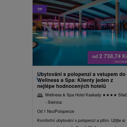
TIP
2 738,74
K
od
/noc/oso
Ubytování s polopenzí a vstupem do
Wellness a Spa: Klienty jeden z
nejlépe hodnocených hotelů
Wellness & Spa Hotel Kaskady
★
★
★
★
Sliač
- Sielnica
Od 1 Noci
Polopenze
Komfortní ubytování s polopenzí a pitím. Užijte si