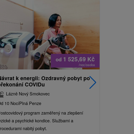
1 525,69
Kč
od
/noc/osoba
Návrat k energii: Ozdravný pobyt po
Nejprodá
překonání COVIDu
pobyt s
balíkem 
Lázně Nový Smokovec
Grand 
d 10 Nocí
Plná Penze
Od 2 Nocí
Al
ostcovidový program zaměřený na zlepšení
Užijte si pe
yzické a psychické kondice. Službami a
kde se skvěl
rocedurami nabitý pobyt.