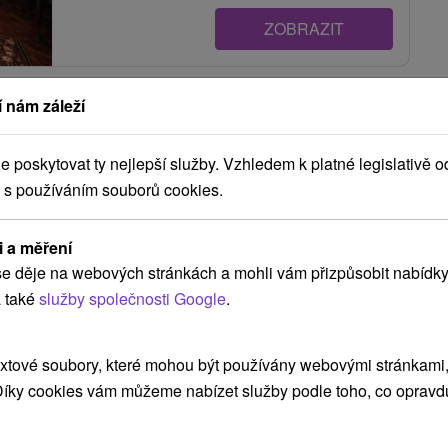
ZOBRAZIT
 nám záleží
Apartmán Luxury Veľký Slavkov
Veľký Slavkov
poskytovat ty nejlepší služby. Vzhledem k platné legislativě o
 s používáním souborů cookies.
Moderný apartmán pod Vysokými Tatrami, v obci
i a měření
Veľký Slavkov, ponúka ubytovanie so spálňou,...
e děje na webových stránkách a mohli vám přizpůsobit nabídky
 také
služby společnosti Google
.
xtové soubory, které mohou být používány webovými stránkami, 
ZOBRAZIT
 Díky cookies vám můžeme nabízet služby podle toho, co opravd