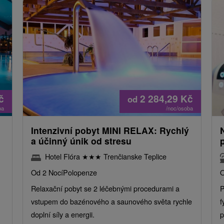
č
2 284,29
Kč
od
ba
/noc/osoba
Intenzivní pobyt MINI RELAX: Rychlý
a účinný únik od stresu
Hotel Flóra
★
★
★
Trenčianske Teplice
Od 2 Nocí
Polopenze
O
Relaxační pobyt se 2 léčebnými procedurami a
P
vstupem do bazénového a saunového světa rychle
f
doplní síly a energii.
p