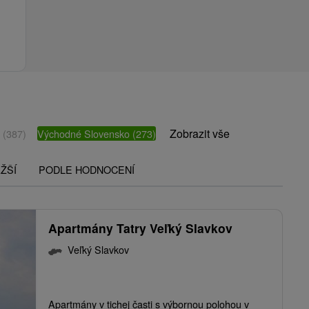
Zobrazit vše
o
(387)
Východné Slovensko
(273)
ŽŠÍ
PODLE HODNOCENÍ
Apartmány Tatry Veľký Slavkov
Veľký Slavkov
Apartmány v tichej časti s výbornou polohou v