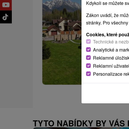
Kdykoli se můžete sv
Zákon uvádí, že může
stránky. Pro všechny
Cookies, které pou
Technické a nezb
Analytické a mar
Reklamné úložis
Reklamní uživate
Personalizace re
TYTO NABÍDKY BY VÁS