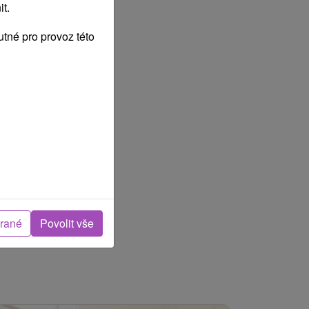
t.
tné pro provoz této
brané
Povolit vše