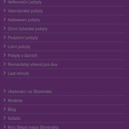
Velikonoční pobyty
Valentýnské pobyty
Halloween pobyty
Zimní lyžařské pobyty
Podzimní pobyty
Letní pobyty
Pobyty v lázních
Romantický víkend pro dva
Last minute
Ubytování na Slovensku
Atrakcie
Blog
Súťaže
Kvíz Slepá mapa Slovenska