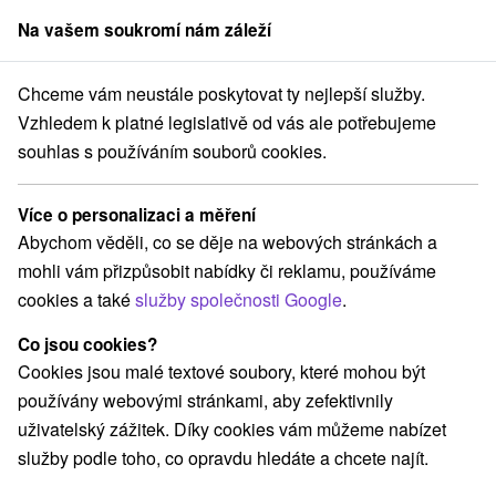
Na vašem soukromí nám záleží
člen skupiny
Sorger
Chceme vám neustále poskytovat ty nejlepší služby.
Apartmány
Východné Slovensko
Prešovský kraj
Vrbov
Vzhledem k platné legislativě od vás ale potřebujeme
souhlas s používáním souborů cookies.
Apartmány Vrbov
Více o personalizaci a měření
Kategorie
Abychom věděli, co se děje na webových stránkách a
mohli vám přizpůsobit nabídky či reklamu, používáme
Všechny kategorie
Apartmány
Penzióny
(2)
(3)
cookies a také
služby společnosti Google
.
Priváty
(6)
Co jsou cookies?
Cookies jsou malé textové soubory, které mohou být
Vyberte lokalitu nebo termín
používány webovými stránkami, aby zefektivnily
uživatelský zážitek. Díky cookies vám můžeme nabízet
NEJLEVNĚJŠÍ
NEJDRAŽŠÍ
PODLE H
VŠECHNY
služby podle toho, co opravdu hledáte a chcete najít.