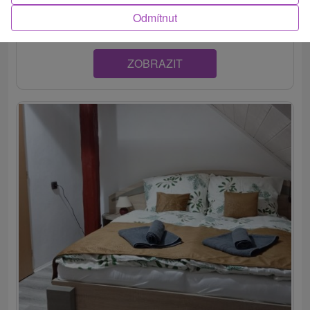
známeho termálneho kúpaliska v...
Odmítnut
ZOBRAZIT