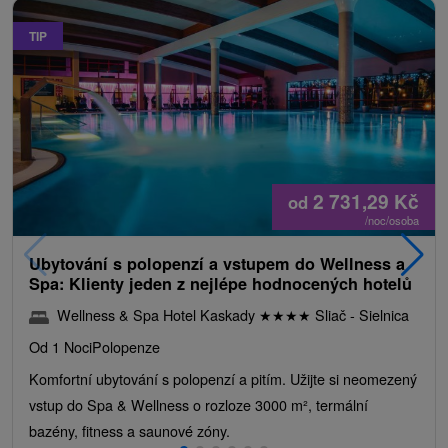
TIP
2 731,29
Kč
od
/noc/osoba
Ubytování s polopenzí a vstupem do Wellness a
Spa: Klienty jeden z nejlépe hodnocených hotelů
Wellness & Spa Hotel Kaskady
★
★
★
★
Sliač - Sielnica
Od 1 Noci
Polopenze
Komfortní ubytování s polopenzí a pitím. Užijte si neomezený
vstup do Spa & Wellness o rozloze 3000 m², termální
bazény, fitness a saunové zóny.