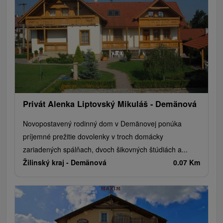
Privát Alenka Liptovský Mikuláš - Demänová
Novopostavený rodinný dom v Demänovej ponúka
príjemné prežitie dovolenky v troch domácky
zariadených spálňach, dvoch šikovných štúdiách a...
Žilinský kraj -
Demänová
0.07 Km