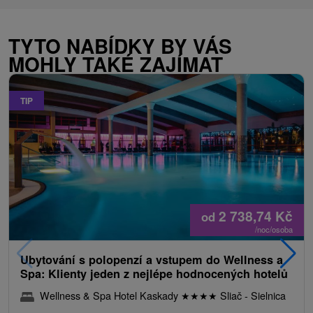
TYTO NABÍDKY BY VÁS
MOHLY TAKÉ ZAJÍMAT
TIP
2 738,74
Kč
od
/noc/osoba
Ubytování s polopenzí a vstupem do Wellness a
Spa: Klienty jeden z nejlépe hodnocených hotelů
Wellness & Spa Hotel Kaskady
★
★
★
★
Sliač - Sielnica