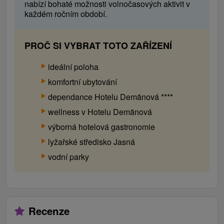
nabízí bohaté možnosti volnočasových aktivit v
51 m2. Nachází se v něm předsíň s koupelnou,
každém ročním období.
obývací pokoj s kuchyní a 3 ložnice s
manželskými postelemi. V obývacím pokoji je
možnost roztahovacího gauče využít jako
PROČ SI VYBRAT TOTO ZAŘÍZENÍ
přistýlky pro 2 osoby.
ideální poloha
komfortní ubytování
dependance Hotelu Demänová ****
wellness v Hotelu Demänová
výborná hotelová gastronomie
lyžařské středisko Jasná
vodní parky
Recenze