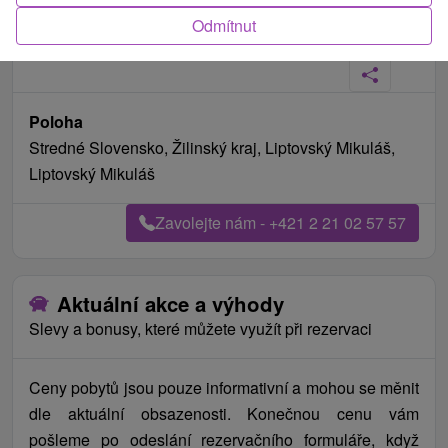
Odmítnut
Poloha
Stredné Slovensko, Žilinský kraj, Liptovský Mikuláš,
Liptovský Mikuláš
Zavolejte nám - +421 2 21 02 57 57
Aktuální akce a výhody
Slevy a bonusy, které můžete využít při rezervaci
Ceny pobytů jsou pouze informativní a mohou se měnit
dle aktuální obsazenosti. Konečnou cenu vám
pošleme po odeslání rezervačního formuláře, když