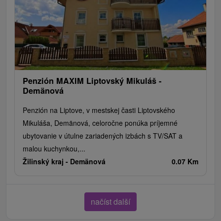
Penzión MAXIM Liptovský Mikuláš -
Demänová
Penzión na Liptove, v mestskej časti Liptovského
Mikuláša, Demänová, celoročne ponúka príjemné
ubytovanie v útulne zariadených izbách s TV/SAT a
malou kuchynkou,...
Žilinský kraj -
Demänová
0.07 Km
načíst další