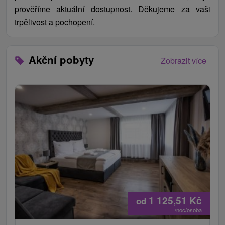
prověříme aktuální dostupnost. Děkujeme za vaši
trpělivost a pochopení.
Akční pobyty
Zobrazit více
1 125,51
Kč
od
/noc/osoba