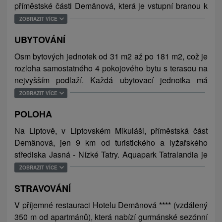
příměstské části Demänová, která je vstupní branou k
největšímu lyžařskému středisku Jasná Nízké Tatry.
ZOBRAZIT VÍCE
Apartmány patří pod značku Hotel Demänová, nejlépe
UBYTOVÁNÍ
hodnoceného 4* hotelu na Liptově, kde se nachází
také centrální recepce. Celý objekt sestává z 8
Osm bytových jednotek od 31 m2 až po 181 m2, což je
bytových jednotek/apartmánů a poskytuje moderní a
rozloha samostatného 4 pokojového bytu s terasou na
komfortní ubytování s možností využití doplňkových
nejvyšším podlaží. Každá ubytovací jednotka má
služeb (restaurace a wellness) Hotelu Demänová ****,
kompletně vybavenou kuchyň s lednicí, posezení s
ZOBRAZIT VÍCE
který je situován ve vzdálenosti cca 350 m od
rozkládací pohovkou, TV s plochou obrazovkou, WiFi a
apartmánů. Venkovní prostor apartmánů je dotvořen
POLOHA
koupelnu se sprchou a bezplatnými toaletními
altánem ke grilování a v přízemí bytového komplexu se
potřebami. Některé apartmány mají terasu a/nebo
Na Liptově, v Liptovském Mikuláši, příměstská část
nachází i úschovna lyží.
balkon s výhledem na město nebo na hory.
Demänová, jen 9 km od turistického a lyžařského
střediska Jasná - Nízké Tatry. Aquapark Tatralandia je
Ideální poloha apartmánů v srdci Liptova nabízí bohaté
vzdálen 7,8 km. Nejbližší letiště Poprad-Tatry je
ZOBRAZIT VÍCE
možnosti volnočasových aktivit v každém ročním
vzdáleno 55 km.
období. Apartmány situované jen 9 km od prestižního
STRAVOVÁNÍ
lyžařského střediska Jasná Nízké Tatry, jsou
V příjemné restauraci Hotelu Demänová **** (vzdálený
dokonalým útočištěm pro zimní sportovce. Zalyžovat si
350 m od apartmánů), která nabízí gurmánské sezónní
lze na upravených sjezdovkách, vydat se na procházku