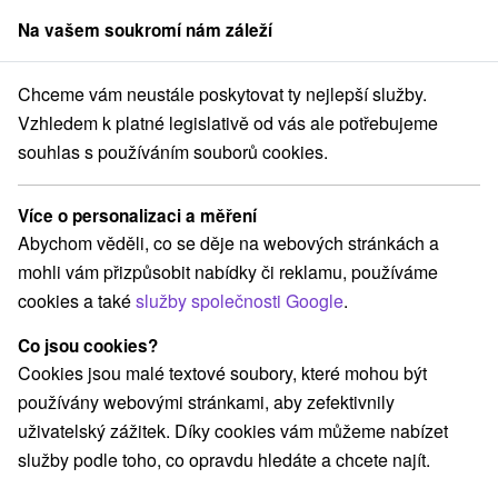
Na vašem soukromí nám záleží
člen skupiny
Sorger
Chceme vám neustále poskytovat ty nejlepší služby.
 Mikuláš
Demänová Apartments **** Demänová - Liptovský Mikuláš
Vzhledem k platné legislativě od vás ale potřebujeme
souhlas s používáním souborů cookies.
Demänová Apartments
★
★
★
★
Demänová - Liptovský Mikuláš
Více o personalizaci a měření
Liptovský Mikuláš
Abychom věděli, co se děje na webových stránkách a
mohli vám přizpůsobit nabídky či reklamu, používáme
cookies a také
služby společnosti Google
.
Rezervace a výběr pobytu
Co jsou cookies?
Cookies jsou malé textové soubory, které mohou být
Navigovat do místa
používány webovými stránkami, aby zefektivnily
uživatelský zážitek. Díky cookies vám můžeme nabízet
O ZAŘÍZENÍ
POBYTY
VYBAVENÍ
RECENZE
služby podle toho, co opravdu hledáte a chcete najít.