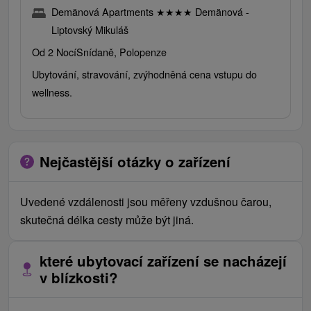
Demänová Apartments
★
★
★
★
Demänová -
Liptovský Mikuláš
Od 2 Nocí
Snídaně, Polopenze
Ubytování, stravování, zvýhodněná cena vstupu do
wellness.
Nejčastější otázky o zařízení
Uvedené vzdálenosti jsou měřeny vzdušnou čarou,
skutečná délka cesty může být jiná.
které ubytovací zařízení se nacházejí
v blízkosti?