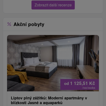
Zobrazit další recenze
Akční pobyty
1 125,51
Kč
od
/noc/osoba
Liptov plný zážitků: Moderní apartmány v
blízkosti Jasné a aquaparků