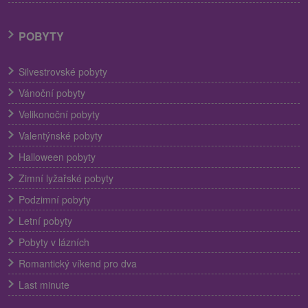
POBYTY
Silvestrovské pobyty
Vánoční pobyty
Velikonoční pobyty
Valentýnské pobyty
Halloween pobyty
Zimní lyžařské pobyty
Podzimní pobyty
Letní pobyty
Pobyty v lázních
Romantický víkend pro dva
Last minute