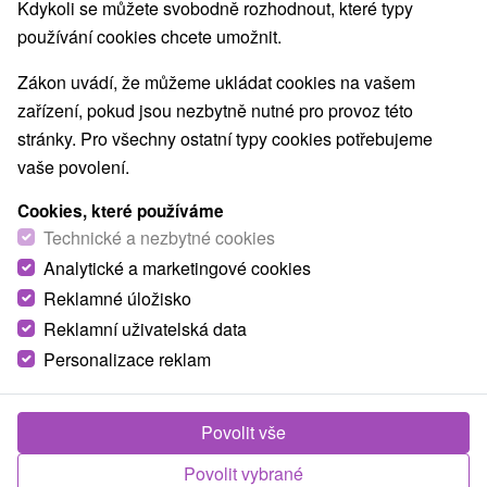
10,0
vynikající
3 recenze
·
Kdykoli se můžete svobodně rozhodnout, které typy
používání cookies chcete umožnit.
Zákon uvádí, že můžeme ukládat cookies na vašem
zařízení, pokud jsou nezbytně nutné pro provoz této
stránky. Pro všechny ostatní typy cookies potřebujeme
vaše povolení.
Cookies, které používáme
Technické a nezbytné cookies
Analytické a marketingové cookies
Reklamné úložisko
Reklamní uživatelská data
Personalizace reklam
Povolit vše
Povolit vybrané