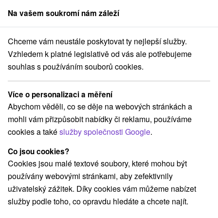
Na vašem soukromí nám záleží
člen skupiny
Sorger
Chceme vám neustále poskytovat ty nejlepší služby.
vský kraj
Červený Kláštor
Amfiteátr Smerdžonka Červený Kláštor
Vzhledem k platné legislativě od vás ale potřebujeme
souhlas s používáním souborů cookies.
Amfiteátr Smerdžonka Červený
Kláštor
Více o personalizaci a měření
Abychom věděli, co se děje na webových stránkách a
Domovská stránka
Navigovat do místa
mohli vám přizpůsobit nabídky či reklamu, používáme
cookies a také
služby společnosti Google
.
+421 52 482 2006, +421 914 338 820
Co jsou cookies?
prevadzka@kupelecks.sk
Cookies jsou malé textové soubory, které mohou být
KÚPELE ČERVENÝ KLÁŠTOR Smerdžonka 147
používány webovými stránkami, aby zefektivnily
059 06 Červený Kláštor
uživatelský zážitek. Díky cookies vám můžeme nabízet
GPS:
služby podle toho, co opravdu hledáte a chcete najít.
N +49° 23' 19.84''