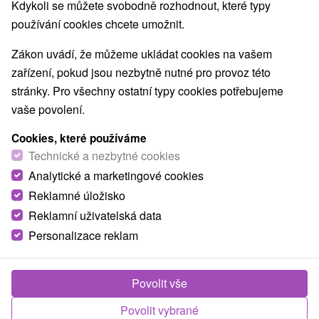
Kdykoli se můžete svobodně rozhodnout, které typy
E +20° 25' 18.56''
používání cookies chcete umožnit.
Zákon uvádí, že můžeme ukládat cookies na vašem
zařízení, pokud jsou nezbytně nutné pro provoz této
stránky. Pro všechny ostatní typy cookies potřebujeme
vaše povolení.
Cookies, které používáme
Technické a nezbytné cookies
Analytické a marketingové cookies
Reklamné úložisko
Reklamní uživatelská data
Personalizace reklam
© OpenStreetMap
Turistický region
Povolit vše
Východné Slovensko, Zamagurie, Spiš, Prešovský kraj,
Povolit vybrané
Spišská Magura, Pieniny