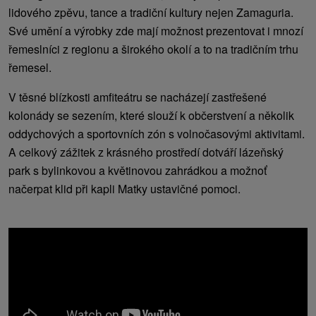
lidového zpěvu, tance a tradiční kultury nejen Zamaguria.
Své umění a výrobky zde mají možnost prezentovat i mnozí
řemeslníci z regionu a širokého okolí a to na tradičním trhu
řemesel.
V těsné blízkosti amfiteátru se nacházejí zastřešené
kolonády se sezením, které slouží k občerstvení a několik
oddychových a sportovních zón s volnočasovými aktivitami.
A celkový zážitek z krásného prostředí dotváří lázeňský
park s bylinkovou a květinovou zahrádkou a možnoť
načerpat klid při kapli Matky ustavičné pomoci.