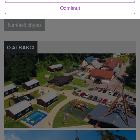
Odmítnut
Našli jste chybu nebo nám chcete doporučit novou atrakci
Nahlásit chybu
O ATRAKCI