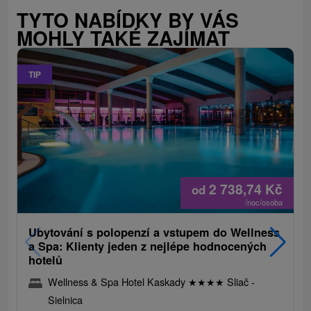
TYTO NABÍDKY BY VÁS
MOHLY TAKÉ ZAJÍMAT
TIP
2 738,74
Kč
od
/noc/osoba
Ubytování s polopenzí a vstupem do Wellness
a Spa: Klienty jeden z nejlépe hodnocených
hotelů
Wellness & Spa Hotel Kaskady
★
★
★
★
Sliač -
Sielnica