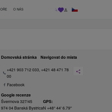
MOŘE
O NÁS
Domovská stránka
Navigovat do místa
+421 903 712 033, +421 48 471 78
00
Facebook
Google recenze
Švermova 327/45
GPS:
974 04 Banská Bystrica
N +48° 44' 6.79''