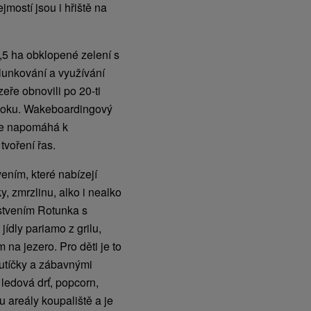
jmostí jsou i hřiště na
2,5 ha obklopené zelení s
člunkování a využívání
eře obnovili po 20-ti
 otoku. Wakeboardingový
ase napomáhá k
tvoření řas.
ením, které nabízejí
, zmrzlinu, alko i nealko
rstvením Rotunka s
jídly pariamo z grilu,
na jezero. Pro děti je to
autíčky a zábavnými
ledová drť, popcorn,
u areály koupaliště a je