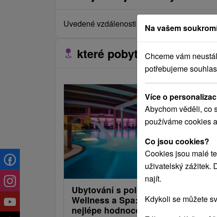
Uvedené vzdálenosti jsou měřeny vzdušnou č
Na vašem soukromí
které pobyty se nacházejí 
Chceme vám neustále 
potřebujeme souhlas
Více o personalizac
Abychom věděli, co s
používáme cookies a
Co jsou cookies?
Cookies jsou malé te
uživatelský zážitek.
najít.
Ubytování s polopenzí a vstupem 
Kdykoli se můžete sv
Wellness a Spa: Klienty jeden z
nejlépe hodnocených hotelů