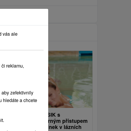
d vás ale
 či reklamu,
aby zefektivnily
u hledáte a chcete
ázeňský pobyt KLASIK s
t.
ndividuálním a odborným přístupem
ékaře: Léčivý odpočinek v lázních