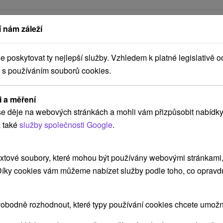
arou, skutečná délka cesty může být jiná.
 nám záleží
v blízkosti?
poskytovat ty nejlepší služby. Vzhledem k platné legislativě o
 s používáním souborů cookies.
i a měření
e děje na webových stránkách a mohli vám přizpůsobit nabídky
 také
služby společnosti Google
.
xtové soubory, které mohou být používány webovými stránkami, 
 Díky cookies vám můžeme nabízet služby podle toho, co opravd
do
Nejprodávanější a nejoblíbenější
L
obodně rozhodnout, které typy používání cookies chcete umožni
relax pobyt: Dopřejte si odpočinek,
i
který si zasloužíte
l