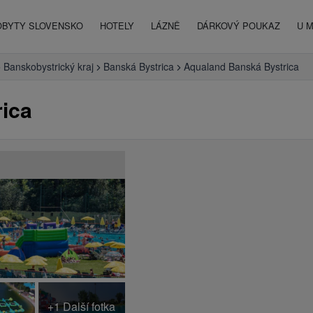
OBYTY SLOVENSKO
HOTELY
LÁZNĚ
DÁRKOVÝ POUKAZ
U 
Banskobystrický kraj
Banská Bystrica
Aqualand Banská Bystrica
ica
+1 Další fotka