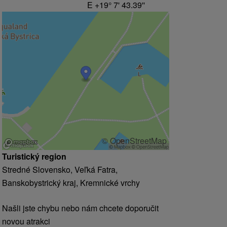
E +19° 7' 43.39''
© OpenStreetMap
Turistický region
Stredné Slovensko, Veľká Fatra,
Banskobystrický kraj, Kremnické vrchy
Našli jste chybu nebo nám chcete doporučit
novou atrakci