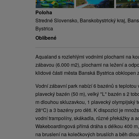
Poloha
Stredné Slovensko, Banskobystrický kraj, Bans
Bystrica
Oblíbené
Aqualand s rozlehlými vodními plochami na ko
zábavou (6.000 m2), plochami na ležení a odpo
klidové části města Banská Bystrica obklopen z
Vodní zábavní park nabízí 6 bazénů s teplotou 
plavecký bazén (50 m), velký "L" bazén s 2 tob
m dlouhou skluzavkou, 1 plavecký olympijský te
28°C) a 3 bazény pro děti. K dispozici je množs
vodní trampolíny, skákadla, různé překážky a 
Wakeboardingová přímá dráha s délkou 400 m, I
na bruslení na kolečkových bruslích a běh dlo