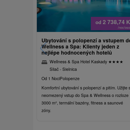
2 738,74
K
od
/noc/os
Ubytování s polopenzí a vstupem d
Wellness a Spa: Klienty jeden z
nejlépe hodnocených hotelů
Wellness & Spa Hotel Kaskady
★
★
★
★
Sliač - Sielnica
Od 1 Noci
Polopenze
Komfortní ubytování s polopenzí a pitím. Užijte s
neomezený vstup do Spa & Wellness o rozloze
3000 m², termální bazény, fitness a saunové
zóny.