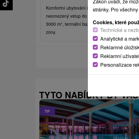
Zákon uvádí, že může
Komfortní ubytování s polopenzí a pitím. Užijte 
stránky. Pro všechny
neomezený vstup do Spa & Wellness o rozloze
Cookies, které pou
3000 m², termální bazény, fitness a saunové
Technické a nezb
zóny.
Analytické a mar
Reklamné úložis
Reklamní uživate
Personalizace re
TYTO NABÍDKY BY VÁS
TIP