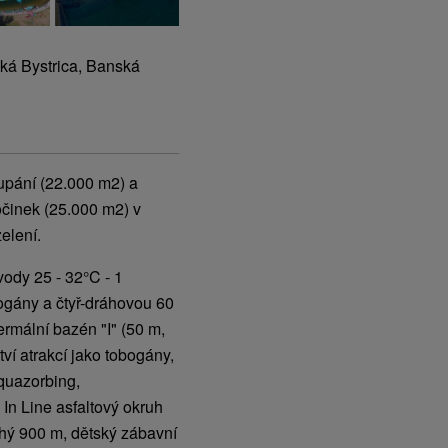
ká Bystrica, Banská
upání (22.000 m2) a
činek (25.000 m2) v
elení.
vody 25 - 32°C - 1
ogány a čtyř-dráhovou 60
rmální bazén "I" (50 m,
tví atrakcí jako tobogány,
aquazorbing,
n Line asfaltový okruh
uhý 900 m, dětský zábavní