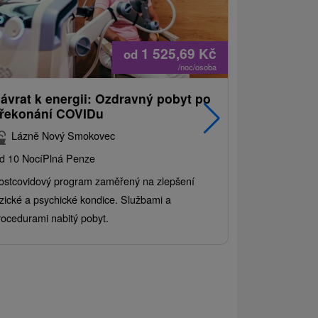
1 525,69
Kč
od
/noc/osoba
ávrat k energii: Ozdravný pobyt po
Nejprodáva
řekonání COVIDu
pobyt s 
balíkem s
Lázně Nový Smokovec
Grand ho
d 10 Nocí
Plná Penze
Od 2 Nocí
All 
ostcovidový program zaměřený na zlepšení
Užijte si pest
yzické a psychické kondice. Službami a
kde se skvělé 
rocedurami nabitý pobyt.
služby pro cel