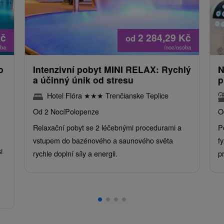
č
2 284,29
Kč
od
oba
/noc/osoba
o
Intenzivní pobyt MINI RELAX: Rychlý
N
a účinný únik od stresu
p
Hotel Flóra
★
★
★
Trenčianske Teplice
Od 2 Nocí
Polopenze
O
Relaxační pobyt se 2 léčebnými procedurami a
P
vstupem do bazénového a saunového světa
f
i
rychle doplní síly a energii.
p