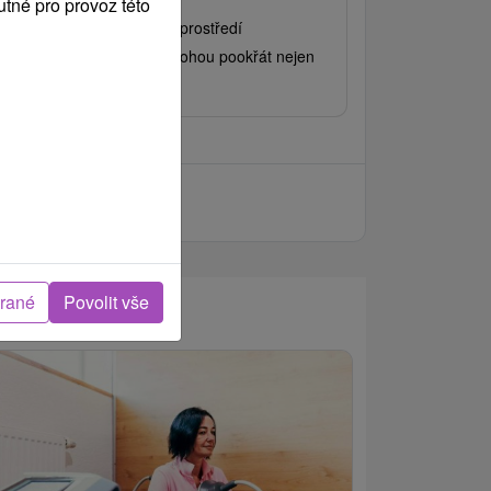
tné pro provoz této
čebné procedury a klidné prostředí
dherného parku vám pomohou pookřát nejen
 těle, ale i na duši.
brané
Povolit vše