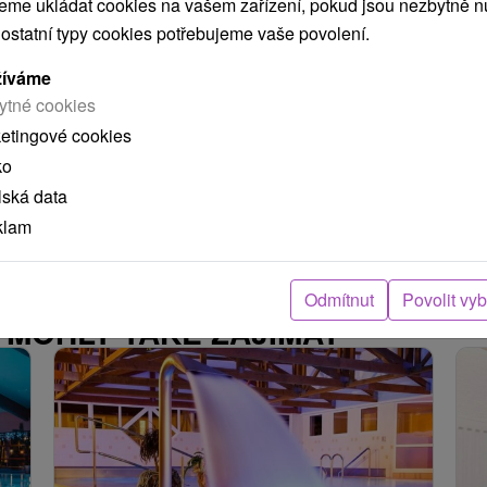
me ukládat cookies na vašem zařízení, pokud jsou nezbytně nu
si
Dopřejte svému tělu odbornou péči se vstupní
Lé
 ostatní typy cookies potřebujeme vaše povolení.
lékařskou prohlídkou, 3 procedurami/noc a
ná
žíváme
bohatými doplňkovými službami.
na
ytné cookies
ketingové cookies
ko
lská data
načíst další
klam
Odmítnut
Povolit vy
 MOHLY TAKÉ ZAJÍMAT