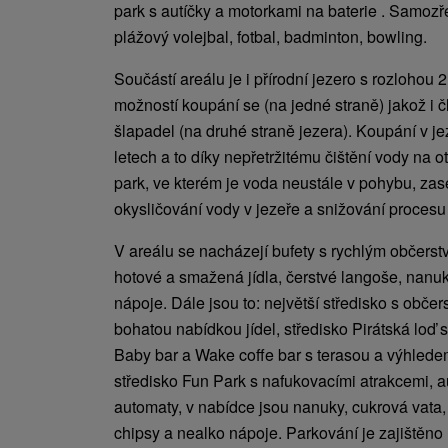
park s autíčky a motorkami na baterie . Samozře
plážový volejbal, fotbal, badminton, bowling.
Součástí areálu je i přírodní jezero s rozlohou 
možností koupání se (na jedné straně) jakož i 
šlapadel (na druhé straně jezera). Koupání v jez
letech a to díky nepřetržitému čištění vody na
park, ve kterém je voda neustále v pohybu, z
okysličování vody v jezeře a snižování procesu 
V areálu se nacházejí bufety s rychlým občerstv
hotové a smažená jídla, čerstvé langoše, nanuky
nápoje. Dále jsou to: největší středisko s obče
bohatou nabídkou jídel, středisko Pirátská loď s 
Baby bar a Wake coffe bar s terasou a výhledem 
středisko Fun Park s nafukovacími atrakcemi, 
automaty, v nabídce jsou nanuky, cukrová vata, 
chipsy a nealko nápoje. Parkování je zajištěno 