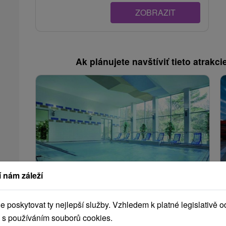
ZOBRAZIT
Ak plánujete navštíviť tieto atrakcie
 nám záleží
2 570,75
Kč
od
/noc/osoba
poskytovat ty nejlepší služby. Vzhledem k platné legislativě o
MEDICAL GOLD: Léčebně relaxační
 s používáním souborů cookies.
pobyt pro tělo i duši