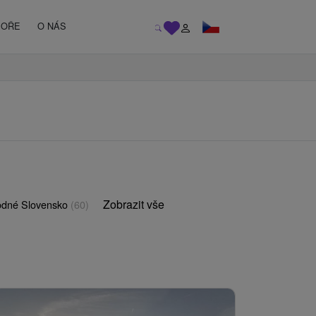
MOŘE
O NÁS
Zobrazit vše
odné Slovensko
(60)