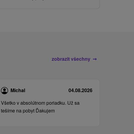
služby pro c
zobrazit všechny
Michal
04.08.2026
Všetko v absolútnom poriadku. Už sa
tešíme na pobyt Ďakujem