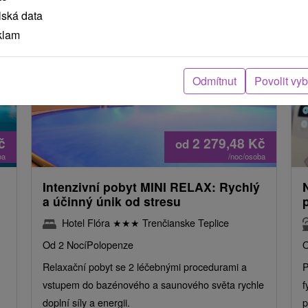
lská data
klam
Odmítnut
Povolit vy
č
2 279,48
Kč
od
ba
/noc/osoba
Intenzivní pobyt MINI RELAX: Rychlý
a účinný únik od stresu
Hotel Flóra
★
★
★
Trenčianske Teplice
Od 2 Nocí
Polopenze
O
Relaxační pobyt se 2 léčebnými procedurami a
P
vstupem do bazénového a saunového světa rychle
f
doplní síly a energii.
p