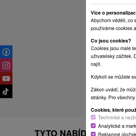
Více o personalizac
Abychom věděli, co s
používáme cookies a
Co jsou cookies?
Cookies jsou malé te
uživatelský zážitek.
najít.
Kdykoli se můžete sv
Zákon uvádí, že může
stránky. Pro všechny
Cookies, které pou
Technické a nezb
Analytické a mar
TYTO NABÍDKY BY VÁS
Reklamné úložis