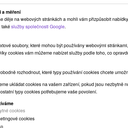
Lázně Dudince
i a měření
Od 4 Nocí
Plná Penze
9,2
(292 recenzí)
e děje na webových stránkách a mohli vám přizpůsobit nabídky
Pobyt pro ty, kteří chtějí spojit léčebnou péči,
 také
služby společnosti Google
.
odpočinek ve wellness a příznivé účinky unikátní
dudinské vody.
xtové soubory, které mohou být používány webovými stránkami, 
 Díky cookies vám můžeme nabízet služby podle toho, co opravd
➝ Pokračovať v prehl
obodně rozhodnout, které typy používání cookies chcete umožni
me ukládat cookies na vašem zařízení, pokud jsou nezbytně nu
 ostatní typy cookies potřebujeme vaše povolení.
žíváme
ytné cookies
ketingové cookies
 MOHLY TAKÉ ZAJÍMAT
ko