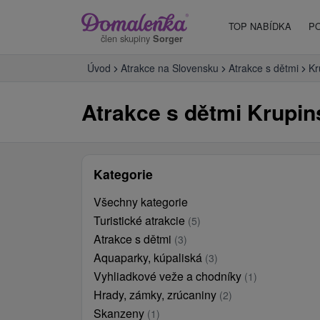
TOP NABÍDKA
P
člen skupiny
Sorger
Úvod
Atrakce na Slovensku
Atrakce s dětmi
Kr
Atrakce s dětmi Krupin
Kategorie
Všechny kategorie
Turistické atrakcie
(5)
Atrakce s dětmi
(3)
Aquaparky, kúpaliská
(3)
Vyhliadkové veže a chodníky
(1)
Hrady, zámky, zrúcaniny
(2)
Skanzeny
(1)