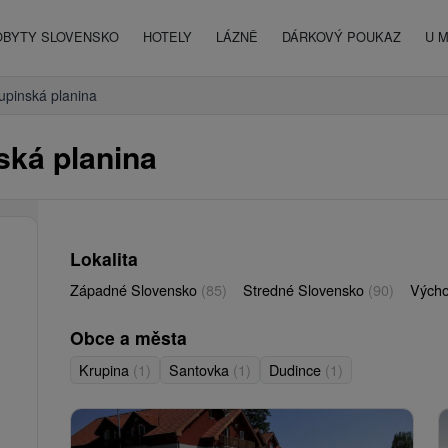
OBYTY SLOVENSKO
HOTELY
LÁZNĚ
DÁRKOVÝ POUKAZ
U 
upinská planina
ská planina
Lokalita
Západné Slovensko
(85)
Stredné Slovensko
(90)
Vých
Obce a města
Krupina
(1)
Santovka
(1)
Dudince
(1)