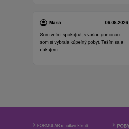
Maria
06.08.2026
Som veľmi spokojná, s vašou pomocou
som si vybrala kúpeľný pobyt. Teším sa a
ďakujem.
FORMULÁR emailoví klienti
POB