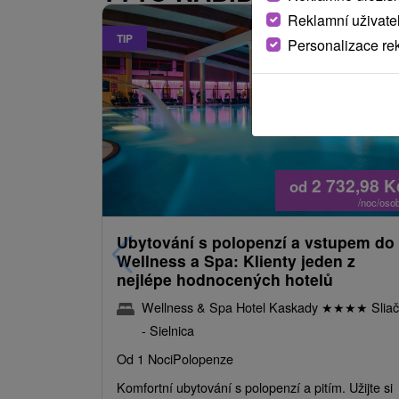
Reklamní uživate
TIP
Personalizace re
2 732,98
K
od
/noc/oso
Ubytování s polopenzí a vstupem do
Wellness a Spa: Klienty jeden z
nejlépe hodnocených hotelů
Wellness & Spa Hotel Kaskady
★
★
★
★
Sliač
- Sielnica
Od 1 Noci
Polopenze
Komfortní ubytování s polopenzí a pitím. Užijte si