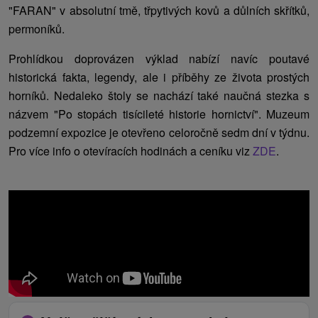
"FARAN" v absolutní tmě, třpytivých kovů a důlních skřítků,
permoníků.
Prohlídkou doprovázen výklad nabízí navíc poutavé
historická fakta, legendy, ale i příběhy ze života prostých
horníků. Nedaleko štoly se nachází také naučná stezka s
názvem "Po stopách tisícileté historie hornictví". Muzeum
podzemní expozice je otevřeno celoročně sedm dní v týdnu.
Pro více info o otevíracích hodinách a ceníku viz
ZDE
.