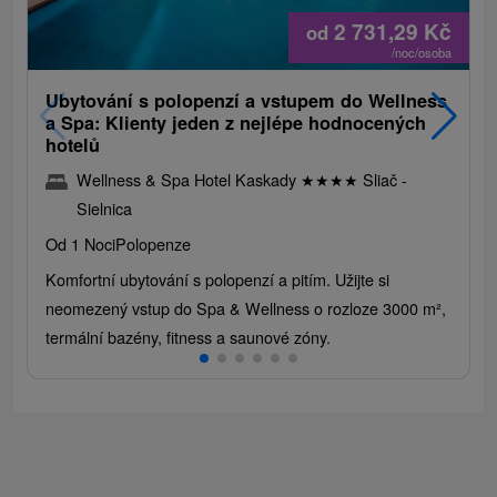
2 731,29
Kč
od
/noc/osoba
Ubytování s polopenzí a vstupem do Wellness
a Spa: Klienty jeden z nejlépe hodnocených
hotelů
Wellness & Spa Hotel Kaskady
★
★
★
★
Sliač -
Sielnica
Od 1 Noci
Polopenze
Komfortní ubytování s polopenzí a pitím. Užijte si
neomezený vstup do Spa & Wellness o rozloze 3000 m²,
termální bazény, fitness a saunové zóny.