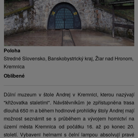
Poloha
Stredné Slovensko, Banskobystrický kraj, Žiar nad Hronom,
Kremnica
Oblíbené
Důlní muzeum v štole Andrej v Kremnici, kterou nazývají
"křižovatka staletími". Návštěvníkům je zpřístupněna trasa
dlouhá 650 m a během hodinové prohlídky štoly Andrej mají
možnost seznámit se s průběhem a vývojem hornictví na
území města Kremnica od počátku 16. až po konec 20.
století. Vybaveni helmami s čelní lampou absolvují pravé