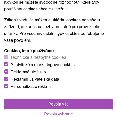
Kdykoli se můžete svobodně rozhodnout, které typy
používání cookies chcete umožnit.
Zákon uvádí, že můžeme ukládat cookies na vašem
zařízení, pokud jsou nezbytně nutné pro provoz této
stránky. Pro všechny ostatní typy cookies potřebujeme
vaše povolení.
Cookies, které používáme
Technické a nezbytné cookies
Analytické a marketingové cookies
Reklamné úložisko
© OpenStreetMap
Reklamní uživatelská data
Turistický region
Personalizace reklam
Stredné Slovensko, Banskobystrický kraj, Pohronie,
Vtáčnik, Kremnické vrchy
Povolit vše
Našli jste chybu nebo nám chcete doporučit novou atrakci
Povolit vybrané