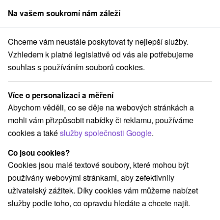
Na vašem soukromí nám záleží
člen skupiny
Sorger
Chceme vám neustále poskytovat ty nejlepší služby.
nsko
Banskobystrický kraj
Kremnica
Banské muzeum Kremnica
Vzhledem k platné legislativě od vás ale potřebujeme
souhlas s používáním souborů cookies.
Banské muzeum Kremnica
Více o personalizaci a měření
Domovská stránka
Navigovat do místa
Abychom věděli, co se děje na webových stránkách a
mohli vám přizpůsobit nabídky či reklamu, používáme
cookies a také
služby společnosti Google
.
+421 45 67 43 144
info@banske-muzeum.sk
Co jsou cookies?
Google recenze
Cookies jsou malé textové soubory, které mohou být
Banská cesta 803/27
GPS:
používány webovými stránkami, aby zefektivnily
967 01 Kremnica
N +48° 42' 41.75''
uživatelský zážitek. Díky cookies vám můžeme nabízet
E +18° 54' 27.6''
služby podle toho, co opravdu hledáte a chcete najít.