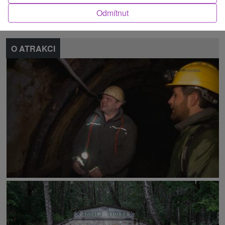
Nahlásit chybu
Odmítnut
O ATRAKCI