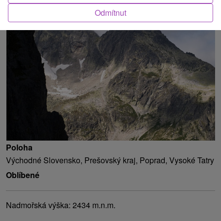
Odmítnut
O ATRAKCI
Poloha
Východné Slovensko, Prešovský kraj, Poprad, Vysoké Tatry
Oblíbené
Nadmořská výška: 2434 m.n.m.