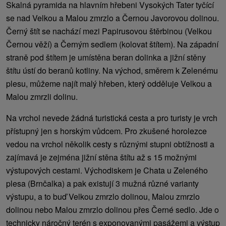
Skalná pyramida na hlavním hřebeni Vysokých Tater tyčící
se nad Velkou a Malou zmrzlo a Černou Javorovou dolinou.
Černý štít se nachází mezi Papirusovou štěrbinou (Velkou
Černou věží) a Černým sedlem (kolovat štítem). Na západní
straně pod štítem je umístěna beran dolinka a jižní stěny
štítu ústí do beranů kotliny. Na východ, směrem k Zelenému
plesu, můžeme najít malý hřeben, který odděluje Velkou a
Malou zmrzli dolinu.
Na vrchol nevede žádná turistická cesta a pro turisty je vrch
přístupný jen s horským vůdcem. Pro zkušené horolezce
vedou na vrchol několik cesty s různými stupni obtížnosti a
zajímavá je zejména jižní stěna štítu až s 15 možnými
výstupových cestami. Východiskem je Chata u Zeleného
plesa (Brnčalka) a pak existují 3 mužná různé varianty
výstupu, a to buď Velkou zmrzlo dolinou, Malou zmrzlo
dolinou nebo Malou zmrzlo dolinou přes Černé sedlo. Jde o
technicky náročný terén s exponovanými pasážemi a výstup