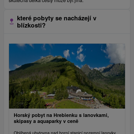
skutečná délka cesty může být jiná.
které pobyty se nacházejí v
blízkosti?
Horský pobyt na Hrebienku s lanovkami,
skipasy a aquaparky v ceně
Oblíbená ubytovna nad horní stanicí pozemní lanovky