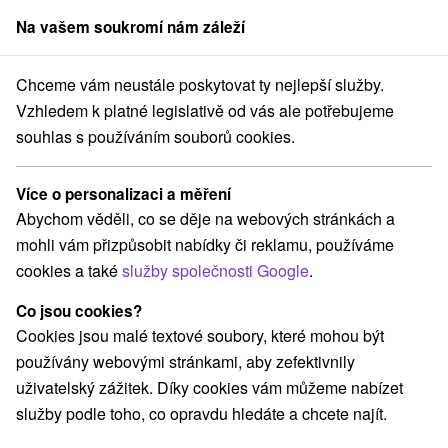
Na vašem soukromí nám záleží
člen skupiny
Sorger
Chceme vám neustále poskytovat ty nejlepší služby.
Slovensko
Prešovský kraj
Vysoké Tatry
Čierny štít Vysoké Tatry
Vzhledem k platné legislativě od vás ale potřebujeme
souhlas s používáním souborů cookies.
Čierny štít Vysoké Tatry
Více o personalizaci a měření
Domovská stránka
Navigovat do místa
Abychom věděli, co se děje na webových stránkách a
mohli vám přizpůsobit nabídky či reklamu, používáme
Google recenze
cookies a také
služby společnosti Google
.
Vysoké Tatry
GPS:
N +49° 12' 20.52''
Co jsou cookies?
E +20° 12' 5.74''
Cookies jsou malé textové soubory, které mohou být
používány webovými stránkami, aby zefektivnily
uživatelský zážitek. Díky cookies vám můžeme nabízet
služby podle toho, co opravdu hledáte a chcete najít.