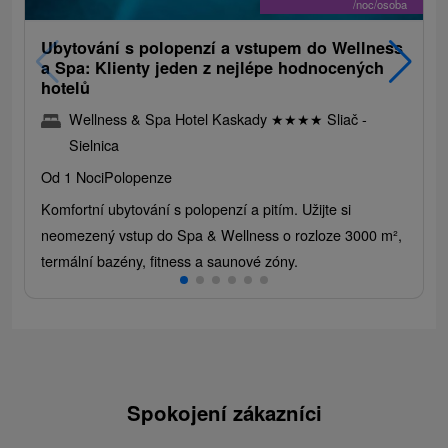
/noc/osoba
Ubytování s polopenzí a vstupem do Wellness
a Spa: Klienty jeden z nejlépe hodnocených
hotelů
Wellness & Spa Hotel Kaskady
★
★
★
★
Sliač -
Sielnica
Od 1 Noci
Polopenze
Komfortní ubytování s polopenzí a pitím. Užijte si
neomezený vstup do Spa & Wellness o rozloze 3000 m²,
termální bazény, fitness a saunové zóny.
Spokojení zákazníci