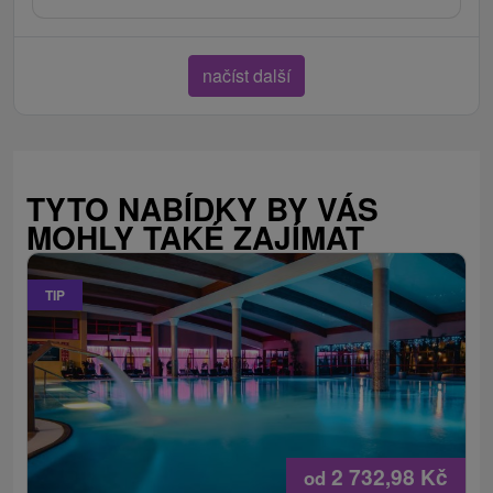
načíst další
TYTO NABÍDKY BY VÁS
MOHLY TAKÉ ZAJÍMAT
TIP
2 732,98
Kč
od