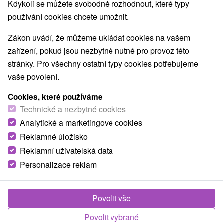
Kdykoli se můžete svobodně rozhodnout, které typy
používání cookies chcete umožnit.
Zákon uvádí, že můžeme ukládat cookies na vašem
zařízení, pokud jsou nezbytně nutné pro provoz této
stránky. Pro všechny ostatní typy cookies potřebujeme
vaše povolení.
Cookies, které používáme
Technické a nezbytné cookies
© OpenStreetMap
Analytické a marketingové cookies
Turistický region
Reklamné úložisko
Vysoké Tatry, v Tatrách, Východné Slovensko, Prešovský
Reklamní uživatelská data
kraj
Personalizace reklam
Našli jste chybu nebo nám chcete doporučit novou atrakci
Povolit vše
Nahlásit chybu
Povolit vybrané