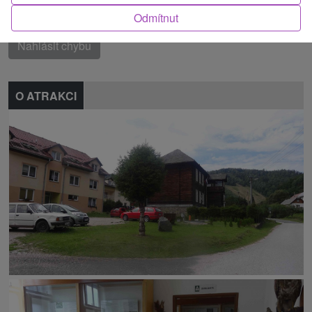
Našli jste chybu nebo nám chcete doporučit novou atrakci
Odmítnut
Nahlásit chybu
O ATRAKCI