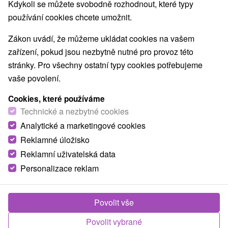
Kdykoli se můžete svobodně rozhodnout, které typy
používání cookies chcete umožnit.
Zákon uvádí, že můžeme ukládat cookies na vašem
zařízení, pokud jsou nezbytně nutné pro provoz této
stránky. Pro všechny ostatní typy cookies potřebujeme
vaše povolení.
Cookies, které používáme
Technické a nezbytné cookies
Analytické a marketingové cookies
Reklamné úložisko
Reklamní uživatelská data
Personalizace reklam
© OpenStreetMap
Turistický region
Východné Slovensko, Spiš, Košický kraj, Slovenský Raj,
Povolit vše
Palcmanská Maša, Hnilecké vrchy
Povolit vybrané