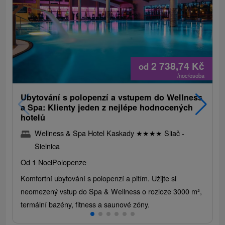
2 738,74
Kč
od
/noc/osoba
Ubytování s polopenzí a vstupem do Wellness
a Spa: Klienty jeden z nejlépe hodnocených
hotelů
Wellness & Spa Hotel Kaskady
★
★
★
★
Sliač -
Sielnica
Od 1 Noci
Polopenze
Komfortní ubytování s polopenzí a pitím. Užijte si
neomezený vstup do Spa & Wellness o rozloze 3000 m²,
termální bazény, fitness a saunové zóny.