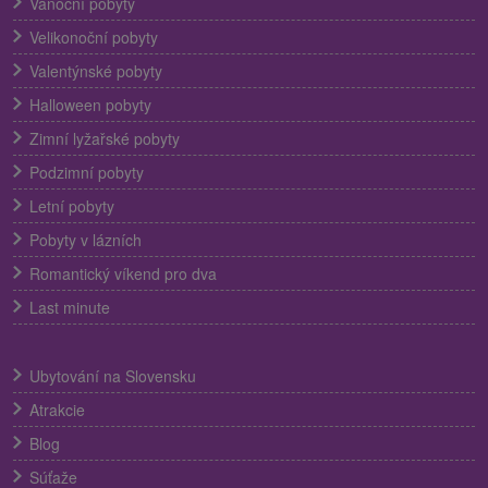
Vánoční pobyty
Velikonoční pobyty
Valentýnské pobyty
Halloween pobyty
Zimní lyžařské pobyty
Podzimní pobyty
Letní pobyty
Pobyty v lázních
Romantický víkend pro dva
Last minute
Ubytování na Slovensku
Atrakcie
Blog
Súťaže