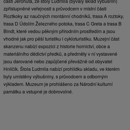
části Jerohuta, ze štoly Ľudmila (bývalý sklad výbušnin)
zpřístupněné veřejnosti s průvodcem v místní části
Roztkoky az naučných montánní chodníků, trasa A roztoky,
trasa D Údolím Železného potoka, trasa C Greta a trasa B
Bindt, které vedou pěkným přírodním prostředím a jsou
vhodné jak pro pěší turistiku i cykloturistiku. Muzejní část
skanzenu nabízí expozici z historie hornictví, obce a
materiálního dědictví předků, a předměty v ní vystavené
jsou darované nebo zapůjčené převážně od obyvatel
Hnilčík. Štola Ľudmila nabízí prohlídku skladu, ve kterém
byly umístěny výbušniny, s průvodcem a odborným
výkladem. Muzeum je prohlášeno za Národní kulturní
památku a vstupné je dobrovolné.