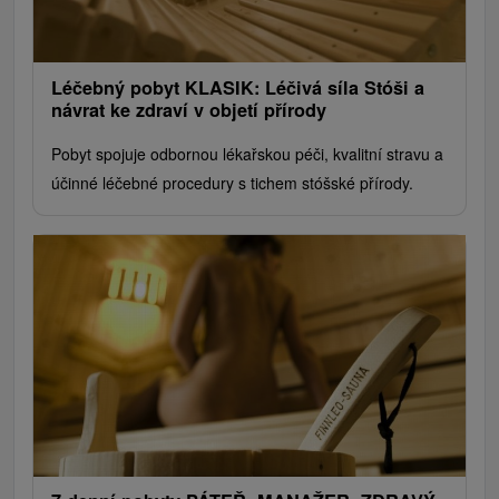
Léčebný pobyt KLASIK: Léčivá síla Stóši a
návrat ke zdraví v objetí přírody
Pobyt spojuje odbornou lékařskou péči, kvalitní stravu a
účinné léčebné procedury s tichem stóšské přírody.