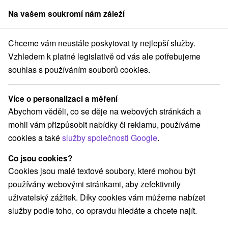
Na vašem soukromí nám záleží
člen skupiny
Sorger
Chceme vám neustále poskytovat ty nejlepší služby.
Východné Slovensko
Košický kraj
Hnilčík
Důlní skanzen Hnilčík
Vzhledem k platné legislativě od vás ale potřebujeme
souhlas s používáním souborů cookies.
Důlní skanzen Hnilčík
Více o personalizaci a měření
Domovská stránka
Navigovat do místa
Abychom věděli, co se děje na webových stránkách a
mohli vám přizpůsobit nabídky či reklamu, používáme
+421 903 243 349
cookies a také
služby společnosti Google
.
jancuramarian@gmail.com
Co jsou cookies?
Facebook
Cookies jsou malé textové soubory, které mohou být
používány webovými stránkami, aby zefektivnily
Google recenze
uživatelský zážitek. Díky cookies vám můžeme nabízet
Ráztoky 39
GPS:
služby podle toho, co opravdu hledáte a chcete najít.
053 32 Hnilčík
N +48° 51' 33.19''
E +20° 34' 28.24''