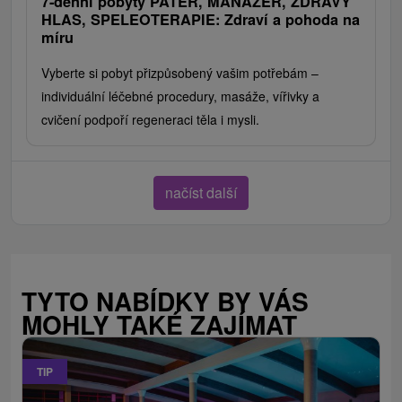
7-denní pobyty PÁTEŘ, MANAŽER, ZDRAVÝ
HLAS, SPELEOTERAPIE: Zdraví a pohoda na
míru
Vyberte si pobyt přizpůsobený vašim potřebám –
individuální léčebné procedury, masáže, vířivky a
cvičení podpoří regeneraci těla i mysli.
načíst další
TYTO NABÍDKY BY VÁS
MOHLY TAKÉ ZAJÍMAT
TIP