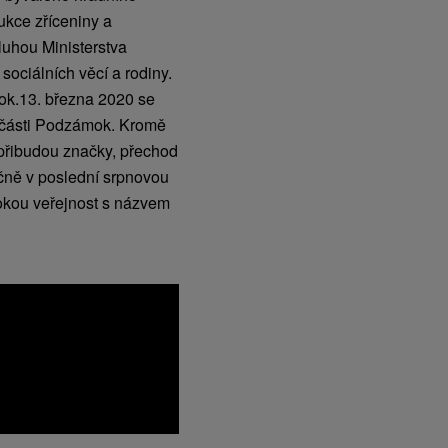
ukce zříceniny a
luhou Ministerstva
sociálních věcí a rodiny.
mok.13. března 2020 se
 části Podzámok. Kromě
 přibudou značky, přechod
čně v poslední srpnovou
rokou veřejnost s názvem