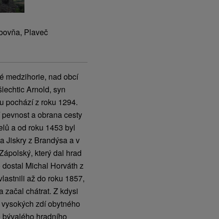
bovňa, Plaveč
ké medzihorie, nad obcí
šlechtic Arnold, syn
u pochází z roku 1294.
í pevnost a obrana cesty
elů a od roku 1453 byl
 Jiskry z Brandýsa a v
Zápolský, který dal hrad
 dostal Michal Horváth z
astnili až do roku 1857,
 začal chátrat. Z kdysi
 vysokých zdí obytného
ě bývalého hradního