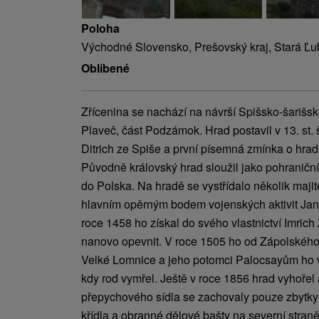
Poloha
Východné Slovensko, Prešovský kraj, Stará Ľu
Oblíbené
Zřícenina se nachází na návrší Spišsko-šarišs
Plaveč, část Podzámok. Hrad postavil v 13. st. 
Ditrich ze Spiše a první písemná zmínka o hrad
Původně královský hrad sloužil jako pohraničn
do Polska. Na hradě se vystřídalo několik majit
hlavním opěrným bodem vojenských aktivit Jana
roce 1458 ho získal do svého vlastnictví Imrich 
nanovo opevnit. V roce 1505 ho od Zápolského
Velké Lomnice a jeho potomci Palocsayům ho vl
kdy rod vymřel. Ještě v roce 1856 hrad vyhořel a
přepychového sídla se zachovaly pouze zbytky
křídla a obranné dělové bašty na severní stran