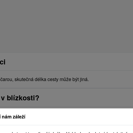
ci
arou, skutečná délka cesty může být jiná.
v blízkosti?
 nám záleží