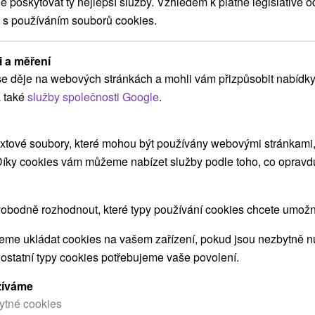
poskytovat ty nejlepší služby. Vzhledem k platné legislativě o
 s používáním souborů cookies.
i a měření
e děje na webových stránkách a mohli vám přizpůsobit nabídky
 také
služby společnosti Google
.
 s
Zdraví a pohoda pro seniory:
K
Léčebný relax v lázních Vyšné
v
Ružbachy
xtové soubory, které mohou být používány webovými stránkami, 
m
V 
 Díky cookies vám můžeme nabízet služby podle toho, co opravd
Léčebné procedury, chutná strava a lázeňský
We
relax - ideální pobyt pro hosty 60+.
vs
obodně rozhodnout, které typy používání cookies chcete umožni
za
me ukládat cookies na vašem zařízení, pokud jsou nezbytně nu
 ostatní typy cookies potřebujeme vaše povolení.
načíst další
žíváme
ytné cookies