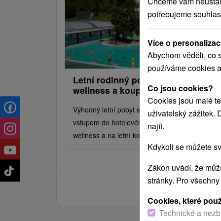
Chceme vám neustále 
potřebujeme souhlas
Více o personalizac
Abychom věděli, co s
používáme cookies a
Letní rodinný pobyt v apartmánech
Co jsou cookies?
wellness a koupalištěm
Cookies jsou malé te
Výhodný letní pobyt s polopenzí a neomezený
uživatelský zážitek.
vstupem do hotelového minerálního bazénu,
najít.
wellness a na letní koupaliště.
Kdykoli se můžete sv
Zákon uvádí, že může
stránky. Pro všechny
Cookies, které pou
Technické a nezb