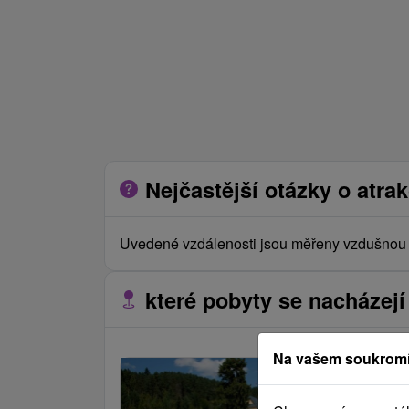
Nejčastější otázky o atrak
Uvedené vzdálenosti jsou měřeny vzdušnou č
které pobyty se nacházejí 
Na vašem soukromí