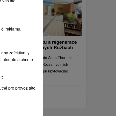
d vás ale
 či reklamu,
ouzlo wellness relaxu a regenerace
 lázních v srdci Vyšných Ružbách
aby zefektivnily
ceně pobytu získáte vstup do Aqua Thermall
u hledáte a chcete
llness a krytého bazénu. Rozsah volných
tupů závisí na zvoleném typu ubytovacího
t.
řízení.
tné pro provoz této