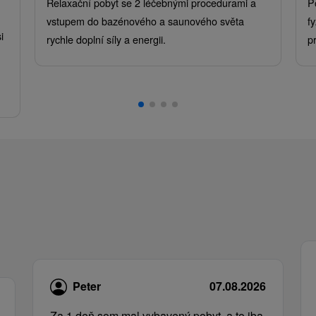
Relaxační pobyt se 2 léčebnými procedurami a
P
vstupem do bazénového a saunového světa
f
i
rychle doplní síly a energii.
p
Peter
07.08.2026
Za 1 deň som mal vybavený pobyt, a to iba