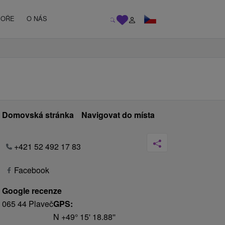
MOŘE
O NÁS
Domovská stránka
Navigovat do místa
+421 52 492 17 83
Facebook
Google recenze
065 44 Plaveč
GPS:
N +49° 15' 18.88''