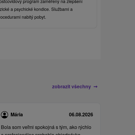
ostcovidový program zaměřený na zlepšení
Užijte si pest
yzické a psychické kondice. Službami a
kde se skvělé 
rocedurami nabitý pobyt.
služby pro cel
zobrazit všechny
Mária
06.08.2026
Bola som veľmi spokojná s tým, ako rýchlo
a profesionálne prebehla objednávka,