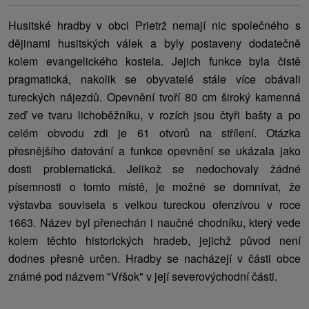
Husitské hradby v obci Prietrž nemají nic společného s
dějinami husitských válek a byly postaveny dodatečně
kolem evangelického kostela. Jejich funkce byla čistě
pragmatická, nakolik se obyvatelé stále více obávali
tureckých nájezdů. Opevnění tvoří 80 cm široký kamenná
zeď ve tvaru lichoběžníku, v rozích jsou čtyři bašty a po
celém obvodu zdi je 61 otvorů na střílení. Otázka
přesnějšího datování a funkce opevnění se ukázala jako
dosti problematická. Jelikož se nedochovaly žádné
písemnosti o tomto místě, je možné se domnívat, že
výstavba souvisela s velkou tureckou ofenzívou v roce
1663. Název byl přenechán i naučné chodníku, který vede
kolem těchto historických hradeb, jejichž původ není
dodnes přesně určen. Hradby se nacházejí v části obce
známé pod názvem "Vŕšok" v její severovýchodní části.