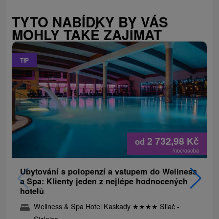
TYTO NABÍDKY BY VÁS
MOHLY TAKÉ ZAJÍMAT
TIP
2 732,98
Kč
od
/noc/osoba
Ubytování s polopenzí a vstupem do Wellness
a Spa: Klienty jeden z nejlépe hodnocených
hotelů
Wellness & Spa Hotel Kaskady
★
★
★
★
Sliač -
Sielnica