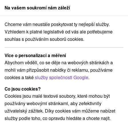
Na vašem soukromí nám záleží
člen skupiny
Sorger
Chceme vám neustále poskytovat ty nejlepší služby.
ápadné Slovensko
Trnavský kraj
Prietrž
Husitské hradby Prietrž
Vzhledem k platné legislativě od vás ale potřebujeme
souhlas s používáním souborů cookies.
Husitské hradby Prietrž
Více o personalizaci a měření
Domovská stránka
Navigovat do místa
Abychom věděli, co se děje na webových stránkách a
mohli vám přizpůsobit nabídky či reklamu, používáme
cookies a také
služby společnosti Google
.
+421 34 65 48 63
obecprietrz@obecprietrz.sk
Co jsou cookies?
Google recenze
Cookies jsou malé textové soubory, které mohou být
Vŕšok
GPS:
používány webovými stránkami, aby zefektivnily
906 11 Prietrž
N +48° 43' 0.01''
uživatelský zážitek. Díky cookies vám můžeme nabízet
E +17° 27' 0''
služby podle toho, co opravdu hledáte a chcete najít.