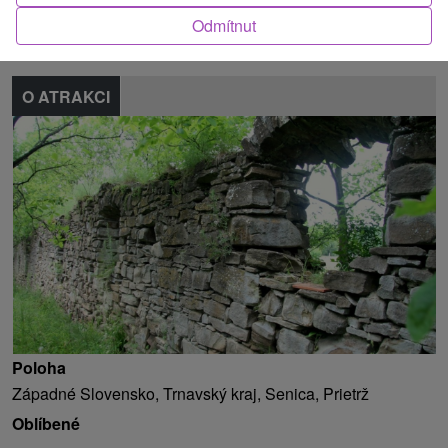
Nahlásit chybu
Odmítnut
O ATRAKCI
Poloha
Západné Slovensko, Trnavský kraj, Senica, Prietrž
Oblíbené