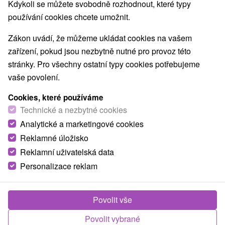
Kdykoli se můžete svobodně rozhodnout, které typy
používání cookies chcete umožnit.
Zákon uvádí, že můžeme ukládat cookies na vašem
zařízení, pokud jsou nezbytně nutné pro provoz této
stránky. Pro všechny ostatní typy cookies potřebujeme
vaše povolení.
Cookies, které používáme
Technické a nezbytné cookies
Analytické a marketingové cookies
Reklamné úložisko
© OpenStreetMap
Reklamní uživatelská data
Turistický region
Personalizace reklam
Západné Slovensko, Záhorie, Trnavský kraj, Biele Karpaty,
Malé Karpaty, Záhorská nížina, Chvojnická pahorkatina
Povolit vše
Našli jste chybu nebo nám chcete doporučit novou atrakci
Povolit vybrané