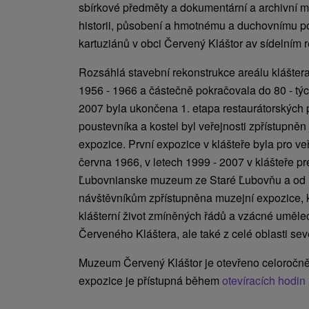
sbírkové předměty a dokumentární a archivní ma
historii, působení a hmotnému a duchovnímu po
kartuziánů v obci Červený Kláštor av sídelním 
Rozsáhlá stavební rekonstrukce areálu kláštera
1956 - 1966 a částečně pokračovala do 80 - tých 
2007 byla ukončena 1. etapa restaurátorských p
poustevníka a kostel byl veřejnosti zpřístupněn
expozice. První expozice v klášteře byla pro ve
června 1966, v letech 1999 - 2007 v klášteře p
Ľubovnianske muzeum ze Staré Ľubovňu a od 
návštěvníkům zpřístupněna muzejní expozice, kte
klášterní život zmíněných řádů a vzácné uměle
Červeného Kláštera, ale také z celé oblasti sev
Muzeum Červený Kláštor je otevřeno celoročně
expozice je přístupná během
otevíracích hodi