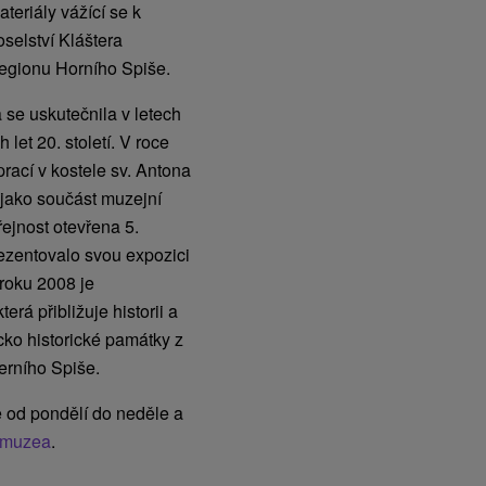
teriály vážící se k
selství Kláštera
regionu Horního Spiše.
 se uskutečnila v letech
let 20. století. V roce
rací v kostele sv. Antona
 jako součást muzejní
řejnost otevřena 5.
rezentovalo svou expozici
roku 2008 je
rá přibližuje historii a
cko historické památky z
erního Spiše.
 od pondělí do neděle a
n muzea
.