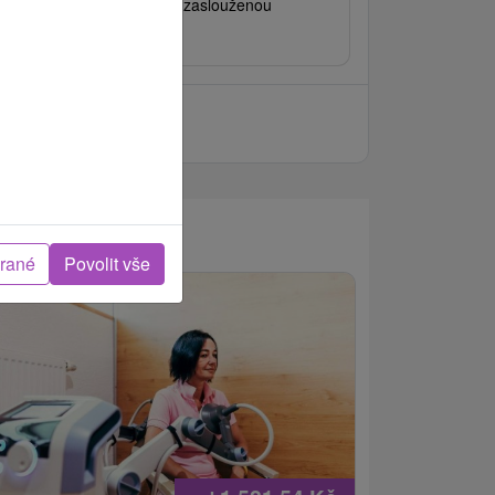
llness centra Vám dopřejí zaslouženou
generaci.
brané
Povolit vše