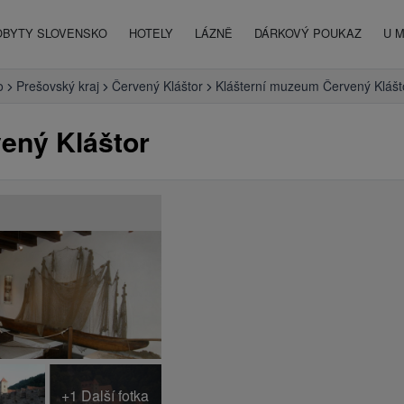
OBYTY SLOVENSKO
HOTELY
LÁZNĚ
DÁRKOVÝ POUKAZ
U 
o
Prešovský kraj
Červený Kláštor
Klášterní muzeum Červený Klášt
ený Kláštor
+1 Další fotka