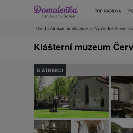
TOP NABÍDKA
P
člen skupiny
Sorger
Úvod
Atrakce na Slovensku
Východné Slovensk
Klášterní muzeum Červ
O ATRAKCI