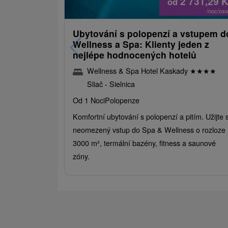
2 731,29
K
od
/noc/os
Ubytování s polopenzí a vstupem d
Wellness a Spa: Klienty jeden z
nejlépe hodnocených hotelů
Wellness & Spa Hotel Kaskady
★
★
★
★
Sliač - Sielnica
Od 1 Noci
Polopenze
Komfortní ubytování s polopenzí a pitím. Užijte s
neomezený vstup do Spa & Wellness o rozloze
3000 m², termální bazény, fitness a saunové
zóny.