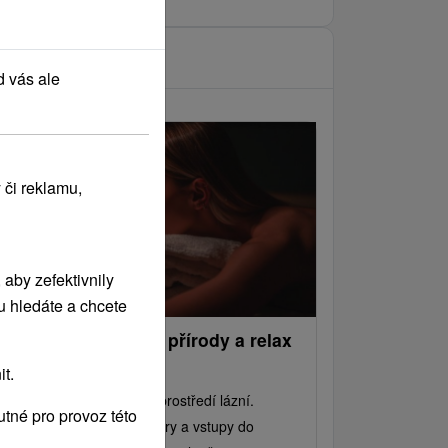
d vás ale
 či reklamu,
aby zefektivnily
u hledáte a chcete
ouzlo Pienin: Dotek přírody a relax
 lázních
t.
noci odpočinku v klidném prostředí lázní.
tné pro provoz této
lopenze, léčebné procedury a vstupy do