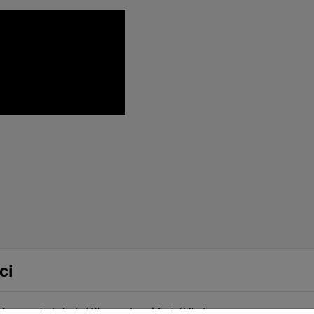
ci
arou, skutečná délka cesty může být jiná.