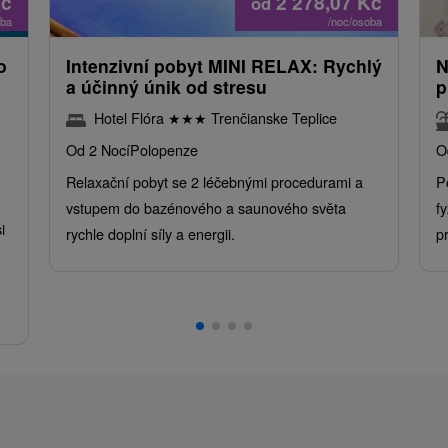
č
2 278,07
Kč
od
oba
/noc/osoba
o
Intenzivní pobyt MINI RELAX: Rychlý
N
a účinný únik od stresu
p
Hotel Flóra
★
★
★
Trenčianske Teplice
Od 2 Nocí
Polopenze
O
Relaxační pobyt se 2 léčebnými procedurami a
P
vstupem do bazénového a saunového světa
f
i
rychle doplní síly a energii.
p