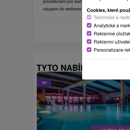
procedurami pro každou noc pobytu a denním
vstupem do wellness centra.
Cookies, které pou
Technické a nezb
Analytické a mar
Reklamné úložis
Reklamní uživate
Personalizace re
TYTO NABÍDKY BY VÁS
TIP