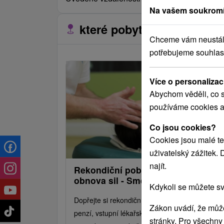
Na vašem soukromí
které pobyty se nacházejí 
Chceme vám neustále 
potřebujeme souhlas
Více o personalizac
Abychom věděli, co s
používáme cookies a
Co jsou cookies?
Cookies jsou malé te
uživatelský zážitek.
najít.
Rekondiční pobyt zdraví: Lázeňská
obnova sil - Smerdžonka
Kdykoli se můžete sv
Dopřejte si rekondiční pobyt v lázních s plnou
Zákon uvádí, že může
penzí, vstupní lékařskou prohlídkou a dvěma
stránky. Pro všechny