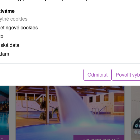
we
re
žíváme
ytné cookies
ketingové cookies
načíst další
ko
lská data
klam
 MOHLY TAKÉ ZAJÍMAT
Odmítnut
Povolit vy