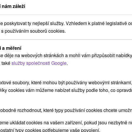
 nám záleží
v blízkosti?
poskytovat ty nejlepší služby. Vzhledem k platné legislativě o
 s používáním souborů cookies.
i a měření
e děje na webových stránkách a mohli vám přizpůsobit nabídky
 také
služby společnosti Google
.
xtové soubory, které mohou být používány webovými stránkami, 
 Díky cookies vám můžeme nabízet služby podle toho, co opravd
Zregenerujte tělo i ducha: Léčebný
K
pobyt s procedurami
v
obodně rozhodnout, které typy používání cookies chcete umožni
Dopřejte si léčebný pobyt s plnou penzí, denními
3 
me ukládat cookies na vašem zařízení, pokud jsou nezbytně nu
procedurami a vstupem do wellness centra.
Po
 ostatní typy cookies potřebujeme vaše povolení.