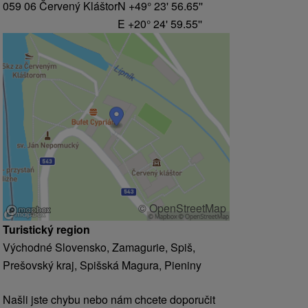
059 06 Červený Kláštor
N +49° 23' 56.65''
E +20° 24' 59.55''
© OpenStreetMap
Turistický region
Východné Slovensko, Zamagurie, Spiš,
Prešovský kraj, Spišská Magura, Pieniny
Našli jste chybu nebo nám chcete doporučit