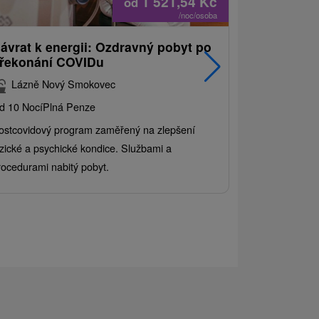
1 521,54
Kč
od
/noc/osoba
ávrat k energii: Ozdravný pobyt po
Nejprodáva
řekonání COVIDu
pobyt s 
balíkem s
Lázně Nový Smokovec
Grand ho
d 10 Nocí
Plná Penze
Od 2 Nocí
All 
ostcovidový program zaměřený na zlepšení
Užijte si pest
yzické a psychické kondice. Službami a
kde se skvělé 
rocedurami nabitý pobyt.
služby pro cel