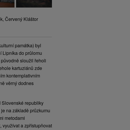
k, Červený Kláštor
ulturní památka) byl
í Lipníka do průlomu
původně sloužil řeholi
ehole kartuziánů zde
ějším kontemplativním
utně věrný dodnes
 Slovenské republiky
 je na základě průzkumu
mi metodami
 využívat a zpřístupňovat