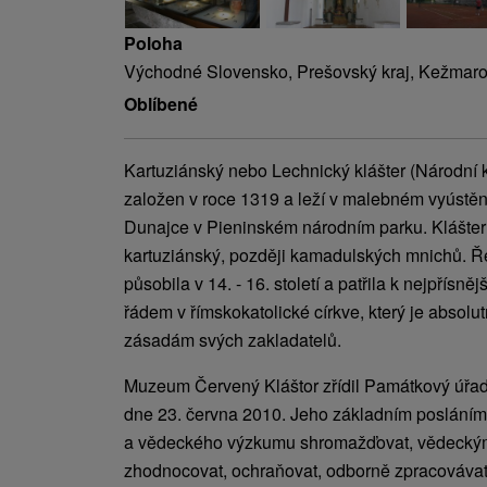
Poloha
Východné Slovensko, Prešovský kraj, Kežmaro
Oblíbené
Kartuziánský nebo Lechnický klášter (Národní k
založen v roce 1319 a leží v malebném vyústěn
Dunajce v Pieninském národním parku. Klášter 
kartuziánský, později kamadulských mnichů. Ř
působila v 14. - 16. století a patřila k nejpřísn
řádem v římskokatolické církve, který je absol
zásadám svých zakladatelů.
Muzeum Červený Kláštor zřídil Památkový úřad
dne 23. června 2010. Jeho základním posláním
a vědeckého výzkumu shromažďovat, vědecký
zhodnocovat, ochraňovat, odborně zpracovávat,