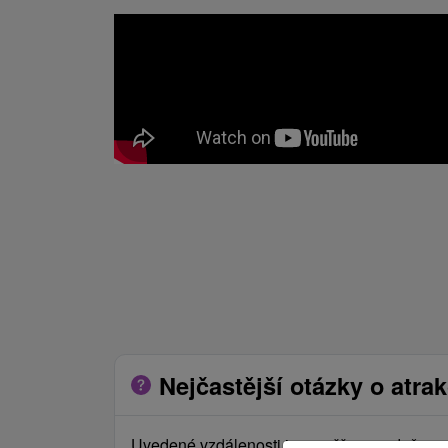
Nejčastější otázky o atrak
Uvedené vzdálenosti jsou měřeny vzdušnou č