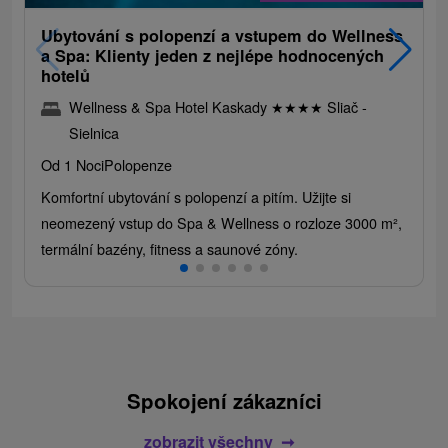
Ubytování s polopenzí a vstupem do Wellness
a Spa: Klienty jeden z nejlépe hodnocených
hotelů
Wellness & Spa Hotel Kaskady
★
★
★
★
Sliač -
Sielnica
Od 1 Noci
Polopenze
Komfortní ubytování s polopenzí a pitím. Užijte si
neomezený vstup do Spa & Wellness o rozloze 3000 m²,
termální bazény, fitness a saunové zóny.
Spokojení zákazníci
zobrazit všechny