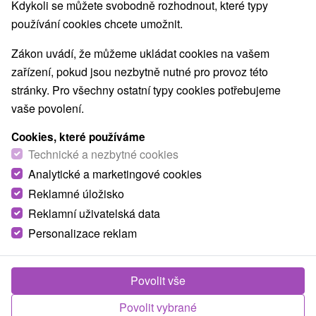
Kdykoli se můžete svobodně rozhodnout, které typy
používání cookies chcete umožnit.
Zákon uvádí, že můžeme ukládat cookies na vašem
zařízení, pokud jsou nezbytně nutné pro provoz této
stránky. Pro všechny ostatní typy cookies potřebujeme
vaše povolení.
Cookies, které používáme
Technické a nezbytné cookies
Analytické a marketingové cookies
© OpenStreetMap
Reklamné úložisko
Turistický region
Reklamní uživatelská data
Liptov, v Tatrách, Severné Slovensko, Žilinský kraj,
Personalizace reklam
Západné Tatry, Liptovská Mara
Povolit vše
Našli jste chybu nebo nám chcete doporučit novou atrakci
Povolit vybrané
Nahlásit chybu