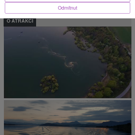
Odmítnut
O ATRAKCI