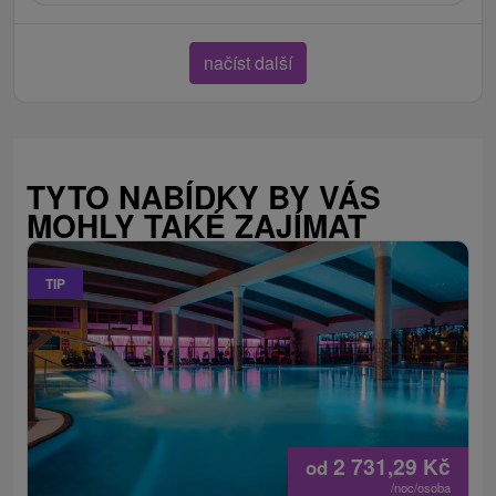
načíst další
TYTO NABÍDKY BY VÁS
MOHLY TAKÉ ZAJÍMAT
TIP
2 731,29
Kč
od
/noc/osoba