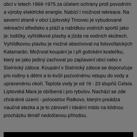
obcí v letech 1969-1975 za účelem ochrany proti povodním
a výroby elektrické energie. Nabízí i možnost rekreace. Na
severní straně v obci Liptovský Trnovec je vybudované
rekreační středisko s pláží a nabídkou vodních sportů jako
je: lodičky, vyhlídkové plavby a jízda na vodních skútrech.
Vyhlídkovou plavbu je možné absolvovat na fotovoltaických
Katamarán. Možnost koupání je i při gotickém kostelíku,
který se jako jediný zachoval po zaplavení obcí nebo v
Sielnický zátoce. Koupání v Sielnický zátoce se doporučuje
pro rodiny s dětmi a to kvůli pozvolnému vstupu do vody a
upravenému okolí. Teplota vody je od 16 - 23 stupňů Celsia.
Liptovská Mara je oblíbená i pro rybolov. Nachází se zde
chráněné území - poloostrov Ratkovo, kterým preádza
naučná stezka a je to zároveň i ideální místo na klidnou
procházku téměř nedotčenou přírodou.