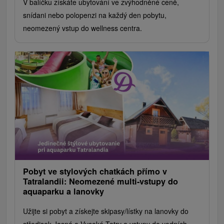
V balíčku získáte ubytování ve zvýhodněné ceně,
snídani nebo polopenzi na každý den pobytu,
neomezený vstup do wellness centra.
Pobyt ve stylových chatkách přímo v
Tatralandii: Neomezené multi-vstupy do
aquaparku a lanovky
Užijte si pobyt a získejte skipasy/lístky na lanovky do
středisek Jasná a Vysoké Tatry a vstupy do vodních