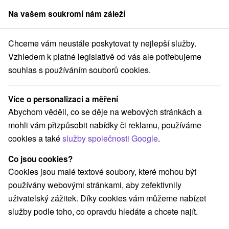
Na vašem soukromí nám záleží
člen skupiny
Sorger
Chceme vám neustále poskytovat ty nejlepší služby.
sko
Žilinský kraj
Liptovský Trnovec
Vodná nádrž Liptovská Mara
Vzhledem k platné legislativě od vás ale potřebujeme
souhlas s používáním souborů cookies.
Vodná nádrž Liptovská Mara
Více o personalizaci a měření
Domovská stránka
Navigovat do místa
Abychom věděli, co se děje na webových stránkách a
mohli vám přizpůsobit nabídky či reklamu, používáme
Facebook
cookies a také
služby společnosti Google
.
Google recenze
Co jsou cookies?
Liptovský Trnovec
GPS:
Cookies jsou malé textové soubory, které mohou být
032 22 Liptovský Trnovec
N +49° 6' 24.09''
používány webovými stránkami, aby zefektivnily
E +19° 31' 24.17''
uživatelský zážitek. Díky cookies vám můžeme nabízet
služby podle toho, co opravdu hledáte a chcete najít.