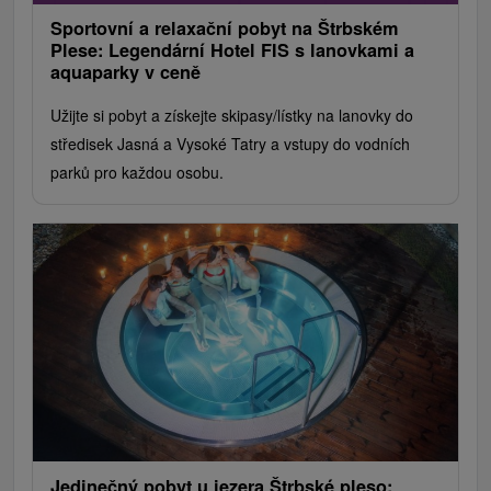
Sportovní a relaxační pobyt na Štrbském
Plese: Legendární Hotel FIS s lanovkami a
aquaparky v ceně
Užijte si pobyt a získejte skipasy/lístky na lanovky do
středisek Jasná a Vysoké Tatry a vstupy do vodních
parků pro každou osobu.
Jedinečný pobyt u jezera Štrbské pleso: