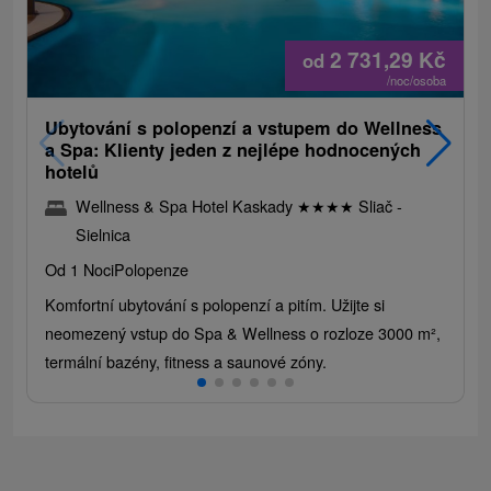
2 731,29
Kč
od
/noc/osoba
Ubytování s polopenzí a vstupem do Wellness
a Spa: Klienty jeden z nejlépe hodnocených
hotelů
Wellness & Spa Hotel Kaskady
★
★
★
★
Sliač -
Sielnica
Od 1 Noci
Polopenze
Komfortní ubytování s polopenzí a pitím. Užijte si
neomezený vstup do Spa & Wellness o rozloze 3000 m²,
termální bazény, fitness a saunové zóny.