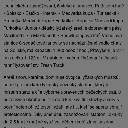
technického zasněžování, 6 vleků a lanovek. Patří sem tratě
• Solisko • Esíčko • Interski • Medvedia kupa • Turistická -
Propojka Medvědí kopa • Furkotka - Pepojka Medvědí kopa
Furkotka • Junior • dětský lyžařský areál s dopravními pásy
Maxiland I. • a Maxiland II. • Snowtubingova trať. Vrcholová
stanice 6-sedačkové lanovky se nachází těsně vedle chaty
na Solisko, má kapacitu 1 200 osob / hod., Převýšení je 274
m a délku 1 122 m. V nabídce i večerní lyžování a časná
ranní lyžování tzv. Fresh Track.
Areál snow, kterému dominuje dvojice lyžařských můstků,
nabízí pro běžkaře lyžařský běžecký stadion, který je
místem startu a cíle výborně upravených běžeckých tratí. 8
běžeckých okruhů od 1,4 do 5 km, kvalitní služby a servis
ocení nejen příležitostní lyžaři, ale i ti, kteří se sportu věnují
profesionálně. Díky umělému zasněžování stadion i okruhy
do 2,5 km je možné využívat během celé zimní sezóny.