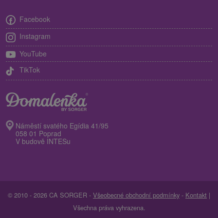
Facebook
Instagram
YouTube
TikTok
Náměstí svatého Egídia 41/95
058 01 Poprad
V budově INTESu
© 2010 - 2026 CA SORGER -
Všeobecné obchodní podmínky
-
Kontakt
|
Všechna práva vyhrazena.