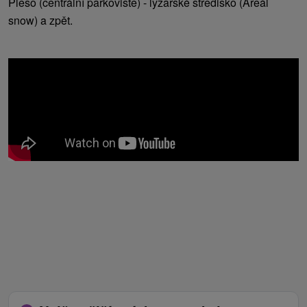
Pleso (centrální parkoviště) - lyžařské středisko (Areál
snow) a zpět.