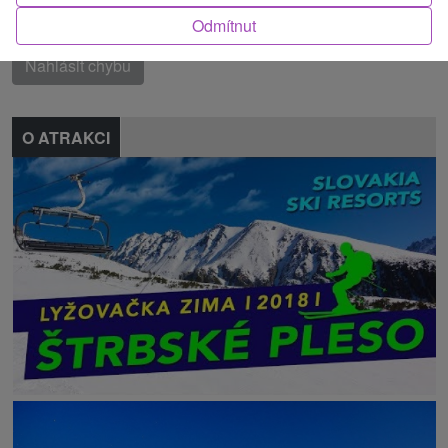
Našli jste chybu nebo nám chcete doporučit novou atrakci
Odmítnut
Nahlásit chybu
O ATRAKCI