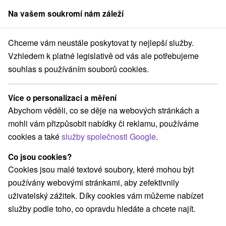
Na vašem soukromí nám záleží
člen skupiny
Sorger
Chceme vám neustále poskytovat ty nejlepší služby.
Prešovský kraj
Štrbské Pleso
Lyžařské středisko Štrbské Pleso
Vzhledem k platné legislativě od vás ale potřebujeme
souhlas s používáním souborů cookies.
Lyžařské středisko Štrbské Pleso
Více o personalizaci a měření
Domovská stránka
Navigovat do místa
Abychom věděli, co se děje na webových stránkách a
mohli vám přizpůsobit nabídky či reklamu, používáme
cookies a také
služby společnosti Google
.
+421 917 682 260
strbske@vt.sk
Co jsou cookies?
Facebook
Cookies jsou malé textové soubory, které mohou být
používány webovými stránkami, aby zefektivnily
Google recenze
uživatelský zážitek. Díky cookies vám můžeme nabízet
059 85 Vysoké Tatry - Štrbské Pleso
GPS:
služby podle toho, co opravdu hledáte a chcete najít.
N +49° 7' 47.48''
E +20° 3' 33.76''