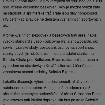
Provozní doba areálu je pro veřejnost od 9:00 hod. do 18:00
hod. včetně večerního běžkování, kdy je možné využít tratě
na stadionu a sprinterské trať. Tratě jsou díky homologaci
FIS certifikaci pravidelně dějištěm významných sportovních
akcí.
Kromě kvalitních sjezdovek a běžeckých tratí areál nabízí i
vysoký standard služeb - půjčovna lyží a snowboardů, ski
servis, lyžařské školy, ubytování, úschovna, sport shop,
stánky s rychlým občerstvením dole u údolní stanici, na
Solisku Chata pod Soliskom, Bivac restaurant s terasou a
výhledem na sjezdovky a Kriváň, situovaný těsně nad
vrcholovou stanicí sedačky Solisko Expres.
Lokalita disponuje výbornou dostupností, ať už vlakem,
autobusem nebo autem. Auto je možné odparce na 5
oficiálních placených parkovištích. V rámci Štrbského Plesa
je v provozu pak lokální doprava, ski bus po trase Štrbské