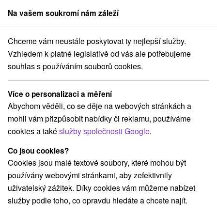
Na vašem soukromí nám záleží
člen skupiny
Sorger
Chceme vám neustále poskytovat ty nejlepší služby.
ýchodné Slovensko
Košický kraj
Markušovce
Markušovský hrad
Vzhledem k platné legislativě od vás ale potřebujeme
souhlas s používáním souborů cookies.
Markušovský hrad
Více o personalizaci a měření
Domovská stránka
Navigovat do místa
Abychom věděli, co se děje na webových stránkách a
mohli vám přizpůsobit nabídky či reklamu, používáme
cookies a také
služby společnosti Google
.
+421 907 136 070
Co jsou cookies?
Facebook
Cookies jsou malé textové soubory, které mohou být
používány webovými stránkami, aby zefektivnily
Google recenze
uživatelský zážitek. Díky cookies vám můžeme nabízet
Podhradová 26/13
GPS:
služby podle toho, co opravdu hledáte a chcete najít.
053 21 Markušovce
N +48° 54' 56.98''
E +20° 37' 12.89''