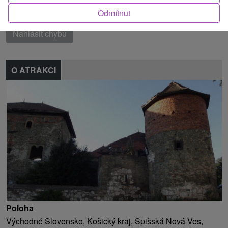
Našli jste chybu nebo nám chcete doporučit novou atrakci
Odmítnut
Nahlásit chybu
O ATRAKCI
Poloha
Východné Slovensko, Košický kraj, Spišská Nová Ves,