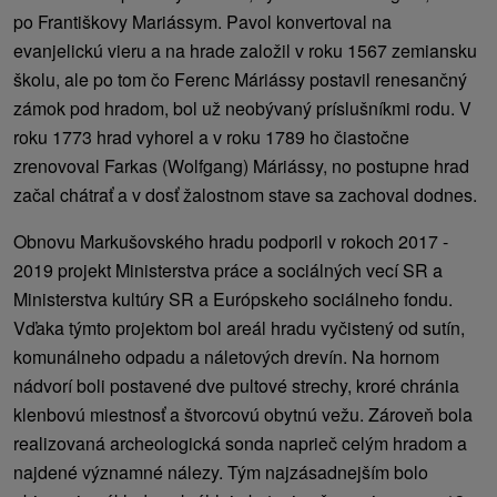
po Františkovy Mariássym. Pavol konvertoval na
evanjelickú vieru a na hrade založil v roku 1567 zemiansku
školu, ale po tom čo Ferenc Máriássy postavil renesančný
zámok pod hradom, bol už neobývaný príslušníkmi rodu. V
roku 1773 hrad vyhorel a v roku 1789 ho čiastočne
zrenovoval Farkas (Wolfgang) Máriássy, no postupne hrad
začal chátrať a v dosť žalostnom stave sa zachoval dodnes.
Obnovu Markušovského hradu podporil v rokoch 2017 -
2019 projekt Ministerstva práce a sociálných vecí SR a
Ministerstva kultúry SR a Európskeho sociálneho fondu.
Vďaka týmto projektom bol areál hradu vyčistený od sutín,
komunálneho odpadu a náletových drevín. Na hornom
nádvorí boli postavené dve pultové strechy, kroré chránia
klenbovú miestnosť a štvorcovú obytnú vežu. Zároveň bola
realizovaná archeologická sonda naprieč celým hradom a
najdené významné nálezy. Tým najzásadnejším bolo