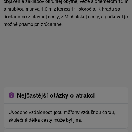
objavenie základov okrúhlej obytnej veže s priemerom 13 m
a hrúbkou muriva 1,6 m z konca 11. storočia. K hradu sa
dostaneme z hlavnej cesty, z Michalskej cesty, a parkovať je
možné priamo pri zrúcanine.
Nejčastější otázky o atrakci
Uvedené vzdálenosti jsou měřeny vzdušnou čarou,
skutečná délka cesty může být jiná.