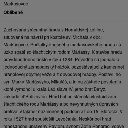
Markušovce
Oblíbené
Zachovaná zrúcanina hradu v Hornádskej kotline,
situovaná na návrší pri kostole sv. Michala v obci
Markušovce. Počiatky dnešného markušovského hradu sú
úzko späté so šľachtickým rodom Máriássy. K stavbe hradu
pravdepodobne došlo v roku 1284. Pôvodne sa jednalo o
jednoduchý zemepanský hrádok, pozostávajúci z kamennej
hranolovej obytnej veže a z obvodovej hradby. Postavil ho
syn Marka Mariássyho, Mikuláš, a to na základe povolenia,
ktoré vymohol u kráľa Ladislava IV. jeho brat Batyz,
zakladateľ Batizoviec. Hrad bol po stáročia vlastníctvom
šľachtického rodu Mariássy a po nevyhnutných úpravách
pretrval v takmer nezmenenej podobe až do 15. Storočia. V
roku 1527 hrad spustošili Levočania. Neskôr bol hrad
renesančne upravený Pavlom, synom Žofie Pongrác, vdove