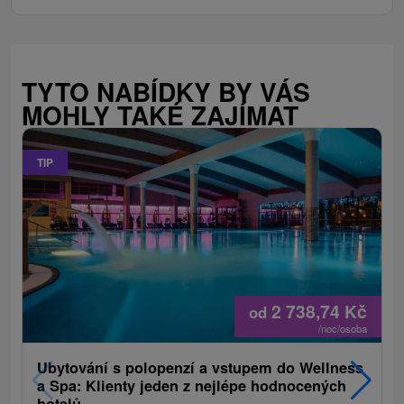
TYTO NABÍDKY BY VÁS
MOHLY TAKÉ ZAJÍMAT
TIP
2 738,74
Kč
od
/noc/osoba
Ubytování s polopenzí a vstupem do Wellness
a Spa: Klienty jeden z nejlépe hodnocených
hotelů