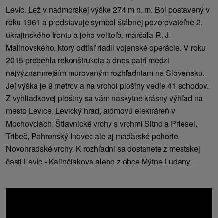
Levíc. Lež v nadmorskej výške 274 m n. m. Bol postavený v
roku 1961 a predstavuje symbol štábnej pozorovateľne 2.
ukrajinského frontu a jeho veliteľa, maršála R. J.
Malinovského, ktorý odtiaľ riadil vojenské operácie. V roku
2015 prebehla rekonštrukcia a dnes patrí medzi
najvýznamnejším murovaným rozhľadniam na Slovensku.
Jej výška je 9 metrov a na vrchol plošiny vedie 41 schodov.
Z vyhliadkovej plošiny sa vám naskytne krásny výhľad na
mesto Levice, Levický hrad, atómovú elektráreň v
Mochovciach, Štiavnické vrchy s vrchmi Sitno a Priesel,
Tribeč, Pohronský Inovec ale aj maďarské pohorie
Novohradské vrchy. K rozhľadni sa dostanete z mestskej
časti Levíc - Kalinčiakova alebo z obce Mýtne Ludany.