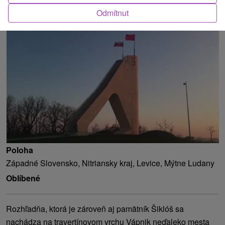
Odmítnut
O ATRAKCI
Poloha
Západné Slovensko, Nitriansky kraj, Levice, Mýtne Ludany
Oblíbené
Rozhľadňa, ktorá je zároveň aj pamätník Šiklóš sa
nachádza na travertínovom vrchu Vápnik neďaleko mesta