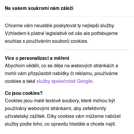
Na vašem soukromí nám záleží
člen skupiny
Sorger
Chceme vám neustále poskytovat ty nejlepší služby.
Nitriansky kraj
Mýtne Ludany
Pamätník - rozhľadňa na Vápniku
Vzhledem k platné legislativě od vás ale potřebujeme
souhlas s používáním souborů cookies.
Pamätník - rozhľadňa na Vápniku
Více o personalizaci a měření
Navigovat do místa
Abychom věděli, co se děje na webových stránkách a
mohli vám přizpůsobit nabídky či reklamu, používáme
Google recenze
cookies a také
služby společnosti Google
.
935 56 Mýtne Ludany
GPS:
N +48° 11' 1.23''
Co jsou cookies?
E +18° 38' 35.76''
Cookies jsou malé textové soubory, které mohou být
používány webovými stránkami, aby zefektivnily
uživatelský zážitek. Díky cookies vám můžeme nabízet
služby podle toho, co opravdu hledáte a chcete najít.