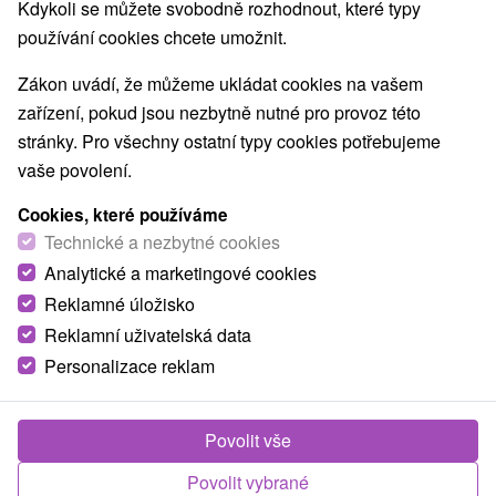
Kdykoli se můžete svobodně rozhodnout, které typy
používání cookies chcete umožnit.
Zákon uvádí, že můžeme ukládat cookies na vašem
zařízení, pokud jsou nezbytně nutné pro provoz této
stránky. Pro všechny ostatní typy cookies potřebujeme
vaše povolení.
Cookies, které používáme
Technické a nezbytné cookies
© OpenStreetMap
Analytické a marketingové cookies
Turistický region
Reklamné úložisko
Západné Slovensko, Hont, Dolná Nitra, Tekov, Južné
Reklamní uživatelská data
Slovensko, Pohronský Inovec, Nitriansky kraj
Personalizace reklam
Našli jste chybu nebo nám chcete doporučit novou atrakci
Povolit vše
Nahlásit chybu
Povolit vybrané