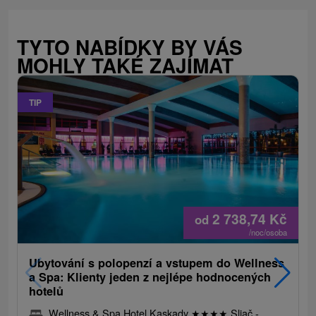
TYTO NABÍDKY BY VÁS
MOHLY TAKÉ ZAJÍMAT
TIP
2 738,74
Kč
od
/noc/osoba
Ubytování s polopenzí a vstupem do Wellness
a Spa: Klienty jeden z nejlépe hodnocených
hotelů
Wellness & Spa Hotel Kaskady
★
★
★
★
Sliač -