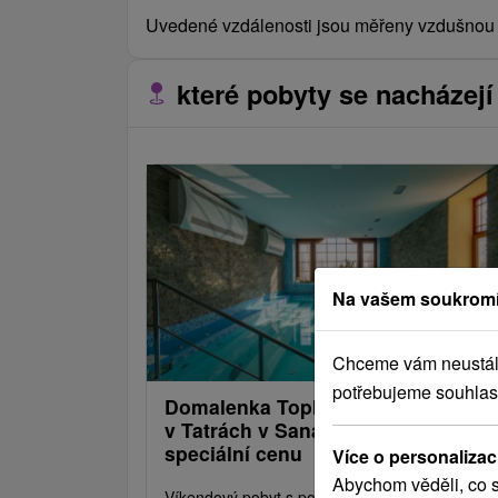
Uvedené vzdálenosti jsou měřeny vzdušnou č
které pobyty se nacházejí 
Na vašem soukromí
Chceme vám neustále 
potřebujeme souhlas
Domalenka Topka: Víkendový resta
v Tatrách v Sanatoři Dr. Guhra za
speciální cenu
Více o personalizac
Abychom věděli, co s
Víkendový pobyt s polopenzí a wellness v