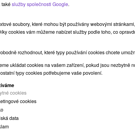
ma
 také
služby společnosti Google
.
Čeká vás ubytování v KD Gerlach, polopenze,
Sk
neomezený wellness, animátoři pro děti a večerní
párty.
xtové soubory, které mohou být používány webovými stránkami, 
 Díky cookies vám můžeme nabízet služby podle toho, co opravd
načíst další
obodně rozhodnout, které typy používání cookies chcete umožni
me ukládat cookies na vašem zařízení, pokud jsou nezbytně nu
 ostatní typy cookies potřebujeme vaše povolení.
 MOHLY TAKÉ ZAJÍMAT
žíváme
ytné cookies
ketingové cookies
ko
lská data
klam