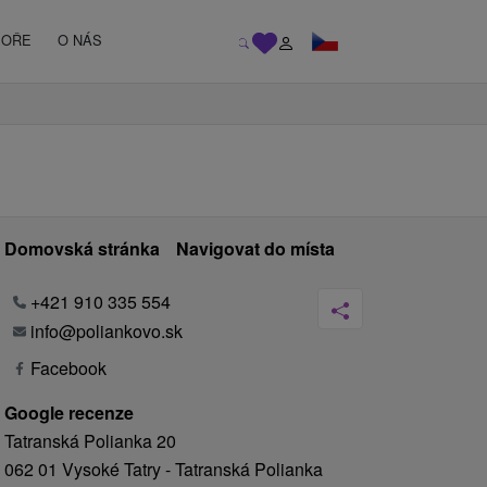
MOŘE
O NÁS
Domovská stránka
Navigovat do místa
+421 910 335 554
info@poliankovo.sk
Facebook
Google recenze
Tatranská Polianka 20
062 01 Vysoké Tatry - Tatranská Polianka