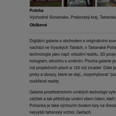
Poloha
Východné Slovensko, Prešovský kraj, Tatransk
Oblíbené
Digitální galerie s obchodem s originálními su
nachází ve Vysokých Tatrách, v Tatranské Poli
technologie jako např. virtuální realitu, 3D proje
hologram, stínohru s uměním. Plocha galerie j
m2 projekčních ploch a 120 m2 zrcadel. Dále je
prvky a obrazy, které se dají,, rozpohybovat "
rozšířené reality.
Galerie prostřednictvím umělých techológií vytv
zážitek a tak přibližuje umění všem lidem, kteří 
Polianka je také výchozím bodem túry na Slez
nejvyšší tatranský vrchol, Gerlach.