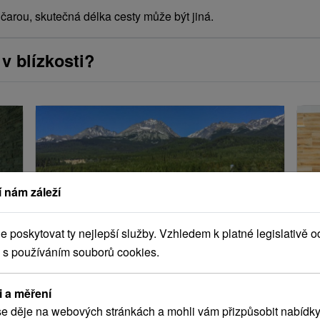
arou, skutečná délka cesty může být jiná.
v blízkosti?
 nám záleží
poskytovat ty nejlepší služby. Vzhledem k platné legislativě o
 s používáním souborů cookies.
rt
Silvestrovský pobyt v Tatrách:
T
Přivítejte nový rok v Sanatoři Dr.
p
Guhra
i a měření
Če
e děje na webových stránkách a mohli vám přizpůsobit nabídky
Zažijte nezapomenutelný Silvestr pod Tatrami.