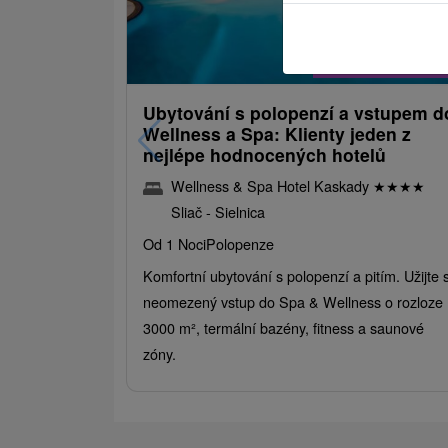
2 731,29
K
od
/noc/os
Ubytování s polopenzí a vstupem d
Wellness a Spa: Klienty jeden z
nejlépe hodnocených hotelů
Wellness & Spa Hotel Kaskady
★
★
★
★
Sliač - Sielnica
Od 1 Noci
Polopenze
Komfortní ubytování s polopenzí a pitím. Užijte s
neomezený vstup do Spa & Wellness o rozloze
3000 m², termální bazény, fitness a saunové
zóny.