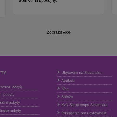
Som veľmi spokojný.
Zobrazit více
YTY
Ubytování na Slovensku
Atrakcie
trovské pobyty
Blog
í pobyty
Súťaže
noční pobyty
Kvíz Slepá mapa Slovenska
ýnské pobyty
Prihlásenie pre ubytovateľa