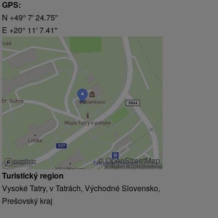
GPS:
N +49° 7' 24.75''
E +20° 11' 7.41''
© OpenStreetMap
Turistický region
Vysoké Tatry, v Tatrách, Východné Slovensko,
Prešovský kraj