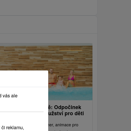
d vás ale
atry s dětmi výhodně: Odpočinek
ro dospělé, dobrodružství pro děti
ká vás svět vody, saun a her, animace pro
 či reklamu,