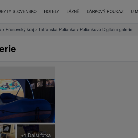
OBYTY SLOVENSKO
HOTELY
LÁZNĚ
DÁRKOVÝ POUKAZ
U 
o
Prešovský kraj
Tatranská Polianka
Poliankovo Digitální galerie
erie
+1 Další fotka