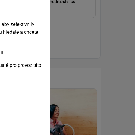
lé i velké a víkendová dobrodružství se
alkem a Ozvěnkou.
aby zefektivnily
u hledáte a chcete
t.
tné pro provoz této