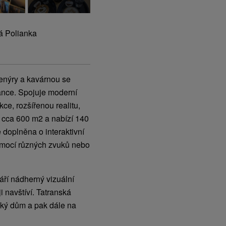
á Polianka
venýry a kavárnou se
ance. Spojuje moderní
kce, rozšířenou realitu,
e cca 600 m2 a nabízí 140
 doplněna o interaktivní
pomocí různých zvuků nebo
áří nádherný vizuální
ji navštíví. Tatranská
ský dům a pak dále na