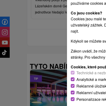
používáme cookies a
Lázeňském domě Gerlach pro dospělé a
jednotlivce hledající klid a čistý horský vzduch.
Co jsou cookies?
Cookies jsou malé te
uživatelský zážitek.
najít.
Kdykoli se můžete sv
Zákon uvádí, že může
stránky. Pro všechny
TYTO NABÍDKY BY VÁS
Cookies, které pou
Technické a nezb
TIP
Analytické a mar
Reklamné úložis
Reklamní uživate
Personalizace re