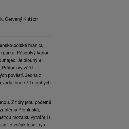
k, Červený Kláštor
ensko-polské hranici,
m parku. Působivý kaňon
Dunajec. Je dlouhý 9
 Průlom vytváří i
vých pověstí. Jedna z
á voda, bude žít dlouhých
unou. Z flóry jsou početně
yzantéma Pieninská,
strou mozaiku vytvářejí i
esní, divočák lesní, rys