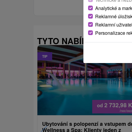
Analytické a mar
Reklamné úložis
Reklamní uživate
Personalizace re
TYTO NABÍDKY BY VÁS
TIP
2 732,98
K
od
/noc/os
Ubytování s polopenzí a vstupem d
Wellness a Spa: Klienty jeden z