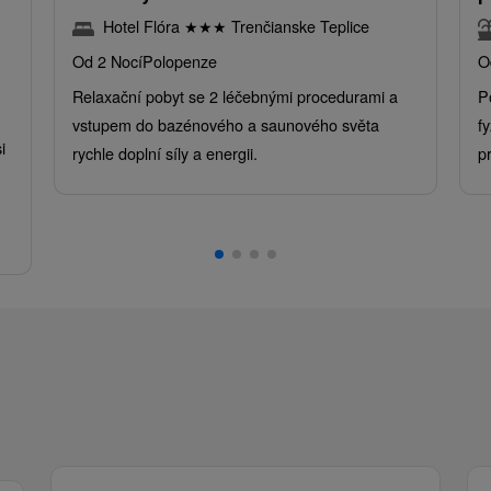
Hotel Flóra
★
★
★
Trenčianske Teplice
Od 2 Nocí
Polopenze
O
Relaxační pobyt se 2 léčebnými procedurami a
P
vstupem do bazénového a saunového světa
f
i
rychle doplní síly a energii.
p