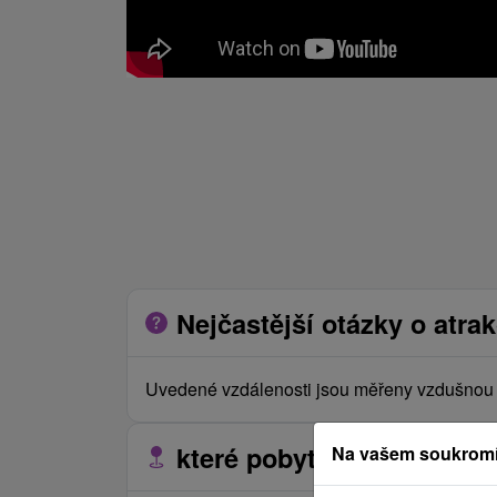
Nejčastější otázky o atrak
Uvedené vzdálenosti jsou měřeny vzdušnou č
které pobyty se nacházejí 
Na vašem soukromí