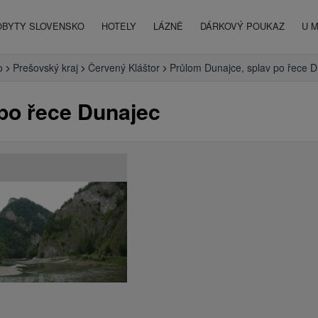
OBYTY SLOVENSKO
HOTELY
LÁZNĚ
DÁRKOVÝ POUKAZ
U 
o
Prešovský kraj
Červený Kláštor
Průlom Dunajce, splav po řece 
po řece Dunajec