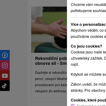
Chceme vám neustále 
potřebujeme souhlas
Více o personalizac
Abychom věděli, co s
používáme cookies a
Co jsou cookies?
Cookies jsou malé te
Rekondiční pobyt zdraví: Lázeňská
uživatelský zážitek.
obnova sil - Smerdžonka
najít.
Dopřejte si rekondiční pobyt v lázních s plnou
Kdykoli se můžete sv
penzí, vstupní lékařskou prohlídkou a dvěma
Zákon uvádí, že může
procedurami pro každou noc pobytu a denním
stránky. Pro všechny
vstupem do wellness centra.
Cookies, které pou
Technické a nezb