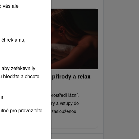
d vás ale
 či reklamu,
aby zefektivnily
ouzlo Pienin: Dotek přírody a relax
u hledáte a chcete
 lázních
noci odpočinku v klidném prostředí lázní.
t.
lopenze, léčebné procedury a vstupy do
tné pro provoz této
llness centra Vám dopřejí zaslouženou
generaci.