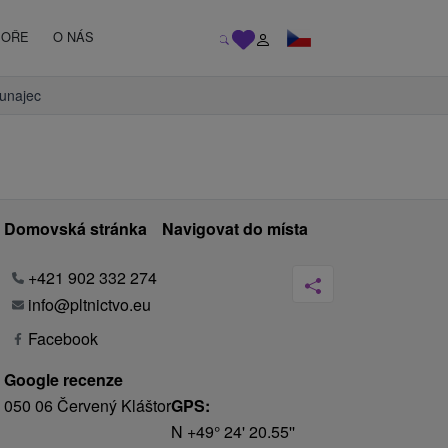
MOŘE
O NÁS
Dunajec
Domovská stránka
Navigovat do místa
+421 902 332 274
info@pltnictvo.eu
Facebook
Google recenze
050 06 Červený Kláštor
GPS:
N +49° 24' 20.55''