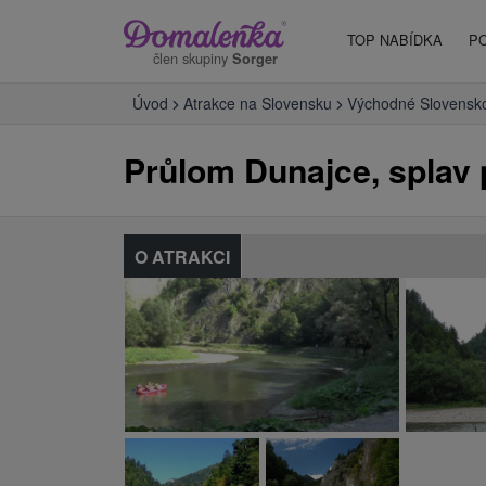
TOP NABÍDKA
P
člen skupiny
Sorger
Úvod
Atrakce na Slovensku
Východné Slovensk
Průlom Dunajce, splav 
O ATRAKCI