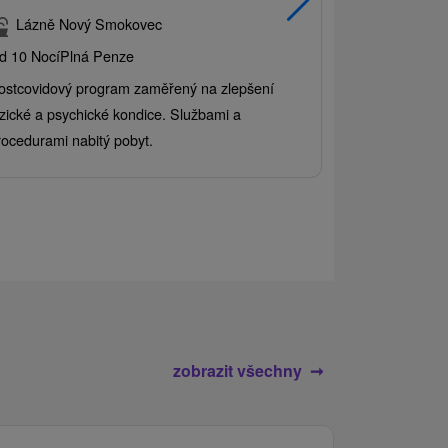
balíkem s
Lázně Nový Smokovec
Grand ho
d 10 Nocí
Plná Penze
Od 2 Nocí
All 
ostcovidový program zaměřený na zlepšení
Užijte si pest
yzické a psychické kondice. Službami a
kde se skvělé 
rocedurami nabitý pobyt.
služby pro cel
zobrazit všechny