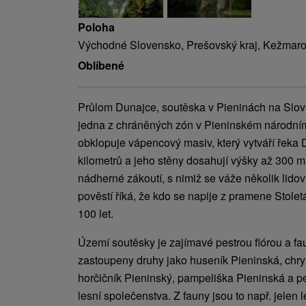
Poloha
Východné Slovensko, Prešovský kraj, Kežmaro
Oblíbené
Průlom Dunajce, soutěska v Pieninách na Slov
jedna z chráněných zón v Pieninském národní
obklopuje vápencový masiv, který vytváří řeka 
kilometrů a jeho stěny dosahují výšky až 300 m.
nádherné zákoutí, s nimiž se váže několik lido
pověstí říká, že kdo se napije z pramene Stolet
100 let.
Území soutěsky je zajímavé pestrou flórou a fa
zastoupeny druhy jako huseník Pieninská, chr
horčičník Pieninský, pampeliška Pieninská a pe
lesní společenstva. Z fauny jsou to např. jelen l