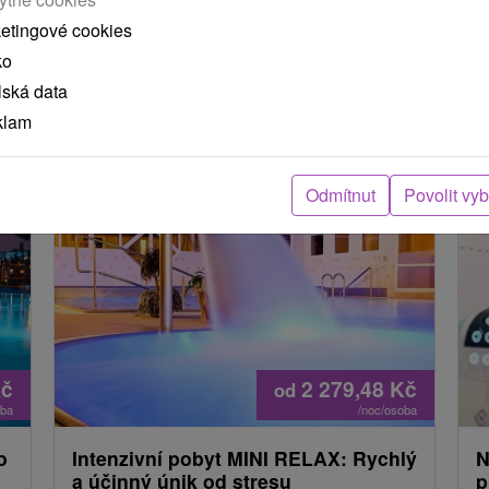
načíst další
ketingové cookies
ko
lská data
klam
 MOHLY TAKÉ ZAJÍMAT
Odmítnut
Povolit vy
č
2 279,48
Kč
od
oba
/noc/osoba
o
Intenzivní pobyt MINI RELAX: Rychlý
N
a účinný únik od stresu
p