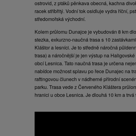
ostrovid, z ptáků pěnkava obecná, kachna divok
racek stříbřitý. Vodní tok osidluje vydra říční, p
středomořská východní.
Kolem průlomu Dunajce je vybudován 8 km dlou
stezka, exkurzno-naučná trasa s 10 zastávkami
Kláštor a lesníci. Je to středně náročná půlden
trasa) a náročnější je jen výstup na Haligovské 
obcí Lesnica. Tato naučná trasa je určena nejen p
nabídce možnost splavu po řece Dunajec na tr
raftingovou člunech v nádherné přírodní scené
parku. Trasa vede z Červeného Kláštera průlo
hranici u obce Lesnica. Je dlouhá 10 km a trvá 