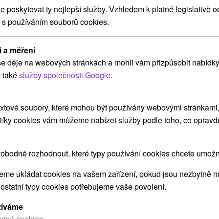
poskytovat ty nejlepší služby. Vzhledem k platné legislativě o
 s používáním souborů cookies.
i a měření
e děje na webových stránkách a mohli vám přizpůsobit nabídky
 také
služby společnosti Google
.
xtové soubory, které mohou být používány webovými stránkami, 
Zregenerujte tělo i ducha: Léčebný
K
 Díky cookies vám můžeme nabízet služby podle toho, co opravd
pobyt s procedurami
v
Dopřejte si léčebný pobyt s plnou penzí, denními
3 
obodně rozhodnout, které typy používání cookies chcete umožni
procedurami a vstupem do wellness centra.
Po
me ukládat cookies na vašem zařízení, pokud jsou nezbytně nu
we
 ostatní typy cookies potřebujeme vaše povolení.
re
žíváme
ytné cookies