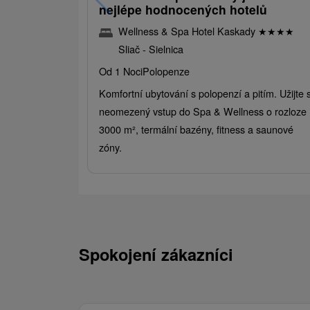
nejlépe hodnocených hotelů
Wellness & Spa Hotel Kaskady
★
★
★
★
Sliač - Sielnica
Od 1 Noci
Polopenze
Komfortní ubytování s polopenzí a pitím. Užijte s
neomezený vstup do Spa & Wellness o rozloze
3000 m², termální bazény, fitness a saunové
zóny.
Spokojení zákazníci