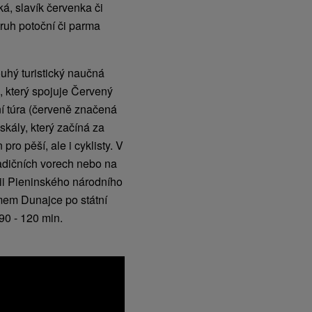
á, slavík červenka či
struh potoční či parma
hý turistický naučná
, který spojuje Červený
ní túra (červeně značená
skály, který začíná za
ro pěší, ale i cyklisty. V
adičních vorech nebo na
rii Pieninského národního
mem Dunajce po státní
90 - 120 min.