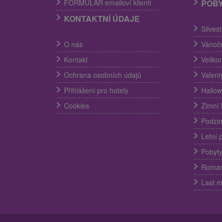
FORMULÁR emailoví klienti
POB
KONTAKTNÍ ÚDAJE
Silves
O nás
Vánočn
Kontakt
Veliko
Ochrana osobních údajů
Valent
Přihlášení pro hotely
Hallow
Cookies
Zimní 
Podzim
Letní 
Pobyty
Romant
Last m