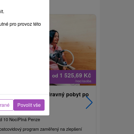
t.
tné pro provoz této
1 525,69
Kč
od
/noc/osoba
ávrat k energii: Ozdravný pobyt po
Nejprodáva
řekonání COVIDu
pobyt s 
brané
Povolit vše
balíkem s
Lázně Nový Smokovec
Grand ho
d 10 Nocí
Plná Penze
Od 2 Nocí
All 
ostcovidový program zaměřený na zlepšení