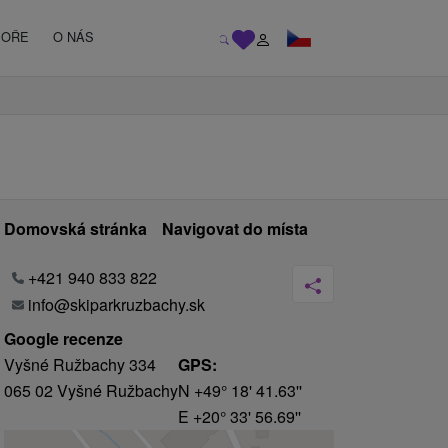
MOŘE
O NÁS
Domovská stránka
Navigovat do místa
+421 940 833 822
info@skiparkruzbachy.sk
Google recenze
Vyšné Ružbachy 334
GPS:
065 02 Vyšné Ružbachy
N +49° 18' 41.63''
E +20° 33' 56.69''