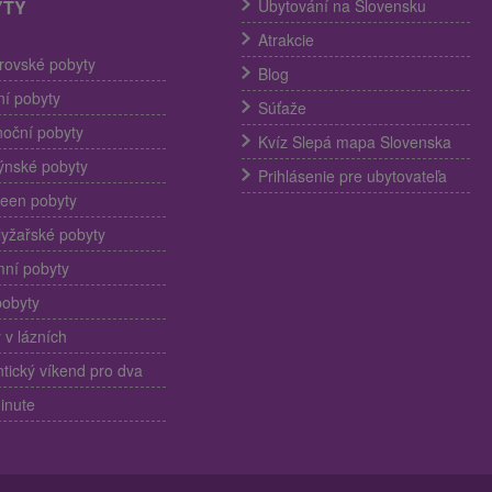
YTY
Ubytování na Slovensku
Atrakcie
trovské pobyty
Blog
í pobyty
Súťaže
noční pobyty
Kvíz Slepá mapa Slovenska
ýnské pobyty
Prihlásenie pre ubytovateľa
een pobyty
lyžařské pobyty
ní pobyty
pobyty
 v lázních
ický víkend pro dva
inute