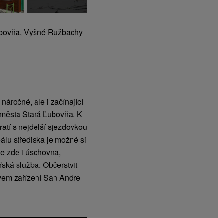
ubovňa, Vyšné Ružbachy
náročné, ale i začínající
 města Stará Ľubovňa. K
ratí s nejdelší sjezdovkou
álu střediska je možné si
se zde i úschovna,
řská služba. Občerstvit
ovem zařízení San Andre