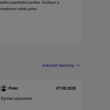
Užijte si pest
yzické a psychické kondice. Službami a
kde se skvělé 
rocedurami nabitý pobyt.
služby pro cel
zobrazit všechny
Peter
07.08.2026
Rýchle vybavenie