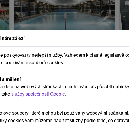
 nám záleží
 s
Zdraví a pohoda pro seniory:
K
Léčebný relax v lázních Vyšné
v
Ružbachy
poskytovat ty nejlepší služby. Vzhledem k platné legislativě o
m
V 
 s používáním souborů cookies.
Léčebné procedury, chutná strava a lázeňský
We
relax - ideální pobyt pro hosty 60+.
vs
i a měření
za
e děje na webových stránkách a mohli vám přizpůsobit nabídky
 také
služby společnosti Google
.
načíst další
xtové soubory, které mohou být používány webovými stránkami, 
 Díky cookies vám můžeme nabízet služby podle toho, co opravd