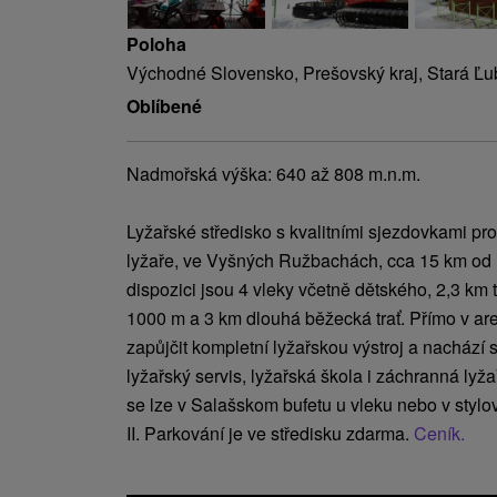
Poloha
Východné Slovensko, Prešovský kraj, Stará Ľ
Oblíbené
Nadmořská výška: 640 až 808 m.n.m.
Lyžařské středisko s kvalitními sjezdovkami pro 
lyžaře, ve Vyšných Ružbachách, cca 15 km od
dispozici jsou 4 vleky včetně dětského, 2,3 km t
1000 m a 3 km dlouhá běžecká trať. Přímo v are
zapůjčit kompletní lyžařskou výstroj a nachází 
lyžařský servis, lyžařská škola i záchranná lyža
se lze v Salašskom bufetu u vleku nebo v styl
II. Parkování je ve středisku zdarma.
Ceník.