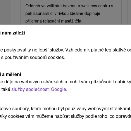
Oddech ve vnitřním bazénu a wellness centru s
pěti saunami či vířivkou ideálně doplňuje
příjemná relaxační masáž těla.
 nám záleží
poskytovat ty nejlepší služby. Vzhledem k platné legislativě o
➝ Pokračovať v prehl
 s používáním souborů cookies.
i a měření
e děje na webových stránkách a mohli vám přizpůsobit nabídky
Atrakce v okolí
 také
služby společnosti Google
.
xtové soubory, které mohou být používány webovými stránkami, 
 Díky cookies vám můžeme nabízet služby podle toho, co opravd