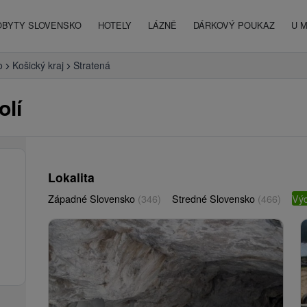
OBYTY SLOVENSKO
HOTELY
LÁZNĚ
DÁRKOVÝ POUKAZ
U 
o
Košický kraj
Stratená
olí
Lokalita
Západné Slovensko
(346)
Stredné Slovensko
(466)
Vý