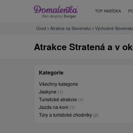
TOP NABÍDKA
P
člen skupiny
Sorger
Úvod
Atrakce na Slovensku
Východné Slovensk
Atrakce Stratená a v ok
Kategorie
Všechny kategorie
Jaskyne
(1)
Turistické atrakcie
(1)
Jazda na koni
(1)
Túry a turistické chodníky
(2)