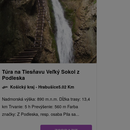
Túra na Tiesňavu Veľký Sokol z
Podleska
Košický kraj -
Hrabušice
5.02 Km
Nadmorská výška: 890 m.n.m. Dĺžka trasy: 13,4
km Trvanie: 5 h Prevýšenie: 560 m Farba
značky: Z Podleska, resp. osaba Pila sa...