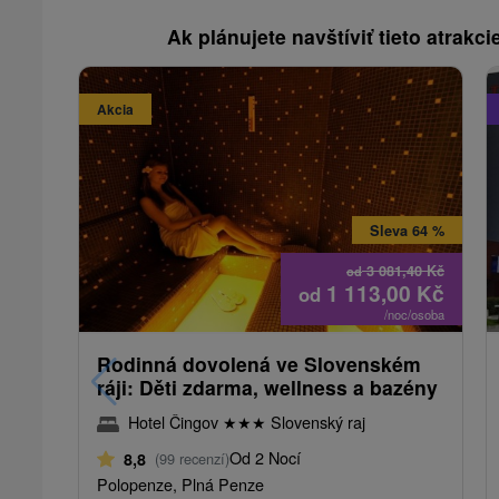
Ak plánujete navštíviť tieto atrakcie
Akcia
Sleva 64 %
3 081,40
Kč
od
1 113,00
Kč
od
/noc/osoba
Rodinná dovolená ve Slovenském
ráji: Děti zdarma, wellness a bazény
Hotel Čingov
★
★
★
Slovenský raj
Od 2 Nocí
8,8
(99 recenzí)
Polopenze, Plná Penze