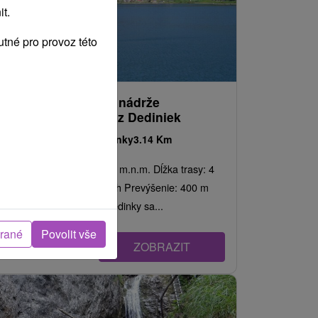
t.
tné pro provoz této
Túra okolo Vodnej nádrže
Palcmanská Máša z Dediniek
Košický kraj -
Dedinky
3.14 Km
Nadmorská výška: 786,1 m.n.m. Dĺžka trasy: 4
km Trvanie: 1 až 1 a pol h Prevýšenie: 400 m
Farba značky: Z obce Dedinky sa...
brané
Povolit vše
ZOBRAZIT