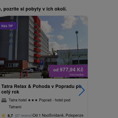
, pozrite si pobyty v ich okolí.
Náš TIP
Náš TIP
977,94
Kč
od
/noc/osoba
Tatra Relax & Pohoda v Popradu po
Wellness
celý rok
Poprad: 
Tatrami
Tatra hotel
★
★
★
Poprad - hotel pod
Hotel 
Tatrami
Poprad
Od 1 Noci
Snídaně, Polopenze
8,7
(27 recenzí)