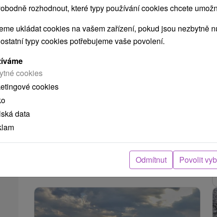
obodně rozhodnout, které typy používání cookies chcete umožni
me ukládat cookies na vašem zařízení, pokud jsou nezbytně nu
 ostatní typy cookies potřebujeme vaše povolení.
žíváme
Zelená jaskyňa
ytné cookies
Košický kraj -
Dobšiná
2.42 Km
ketingové cookies
ko
Prírodná pamiatka voľné prístupná počas celého
lská data
roka vytvorená činnosťou podzemných vôd
klam
obohatených oxidom uhličitým. Jaskyňa sa...
ZOBRAZIT
Odmítnut
Povolit vy