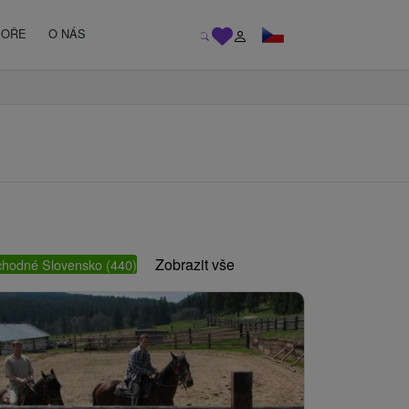
MOŘE
O NÁS
Zobrazit vše
chodné Slovensko
(440)