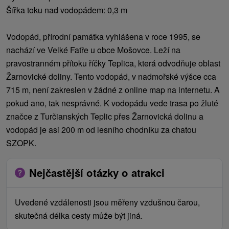
Šířka toku nad vodopádem: 0,3 m
Vodopád, přírodní památka vyhlášena v roce 1995, se
nachází ve Velké Fatře u obce Mošovce. Leží na
pravostranném přítoku říčky Teplica, která odvodňuje oblast
Žarnovické doliny. Tento vodopád, v nadmořské výšce cca
715 m, není zakreslen v žádné z online map na internetu. A
pokud ano, tak nesprávné. K vodopádu vede trasa po žluté
značce z Turčianských Teplic přes Žarnovická dolinu a
vodopád je asi 200 m od lesního chodníku za chatou
SZOPK.
Nejčastější otázky o atrakci
Uvedené vzdálenosti jsou měřeny vzdušnou čarou,
skutečná délka cesty může být jiná.