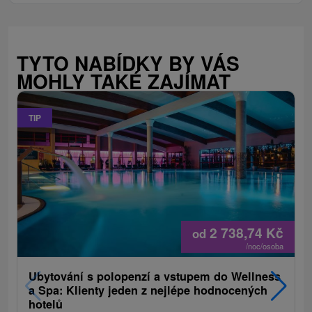
TYTO NABÍDKY BY VÁS
MOHLY TAKÉ ZAJÍMAT
TIP
2 738,74
Kč
od
/noc/osoba
Ubytování s polopenzí a vstupem do Wellness
a Spa: Klienty jeden z nejlépe hodnocených
hotelů