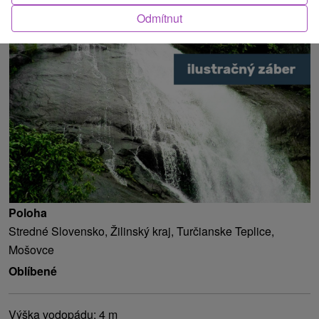
Odmítnut
O ATRAKCI
Poloha
Stredné Slovensko, Žilinský kraj, Turčianske Teplice,
Mošovce
Oblíbené
Výška vodopádu: 4 m