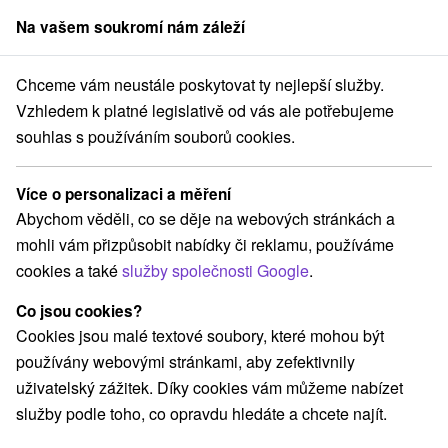
Na vašem soukromí nám záleží
člen skupiny
Sorger
Chceme vám neustále poskytovat ty nejlepší služby.
Stredné Slovensko
Žilinský kraj
Mošovce
Svätojánsky vodopád
Vzhledem k platné legislativě od vás ale potřebujeme
souhlas s používáním souborů cookies.
Svätojánsky vodopád
Více o personalizaci a měření
Navigovat do místa
Abychom věděli, co se děje na webových stránkách a
mohli vám přizpůsobit nabídky či reklamu, používáme
Google recenze
cookies a také
služby společnosti Google
.
038 21 Mošovce
GPS:
N +48° 51' 32.04''
Co jsou cookies?
E +18° 58' 52.47''
Cookies jsou malé textové soubory, které mohou být
používány webovými stránkami, aby zefektivnily
uživatelský zážitek. Díky cookies vám můžeme nabízet
služby podle toho, co opravdu hledáte a chcete najít.