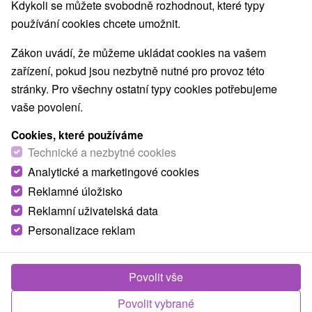
Kdykoli se můžete svobodně rozhodnout, které typy
používání cookies chcete umožnit.
Zákon uvádí, že můžeme ukládat cookies na vašem
zařízení, pokud jsou nezbytně nutné pro provoz této
stránky. Pro všechny ostatní typy cookies potřebujeme
vaše povolení.
Cookies, které používáme
Technické a nezbytné cookies
© OpenStreetMap
Analytické a marketingové cookies
Turistický region
Reklamné úložisko
Stredné Slovensko, Turiec, Veľká Fatra, Severné
Reklamní uživatelská data
Slovensko, Žilinský kraj, Turčianska kotlina
Personalizace reklam
Našli jste chybu nebo nám chcete doporučit novou atrakci
Povolit vše
Nahlásit chybu
Povolit vybrané